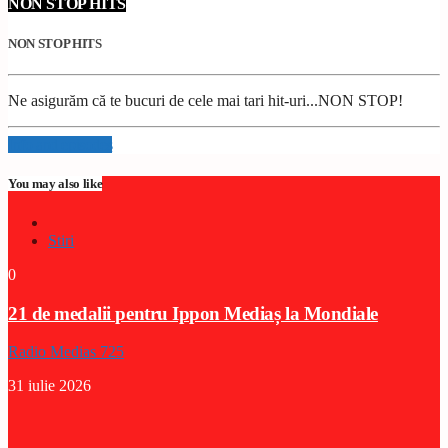
NON STOP HITS
NON STOP HITS
Ne asigurăm că te bucuri de cele mai tari hit-uri...NON STOP!
Info and episodes
You may also like
Stiri
0
21 de medalii pentru Ippon Mediaș la Mondiale
Radio Medias 725
31 iulie 2026