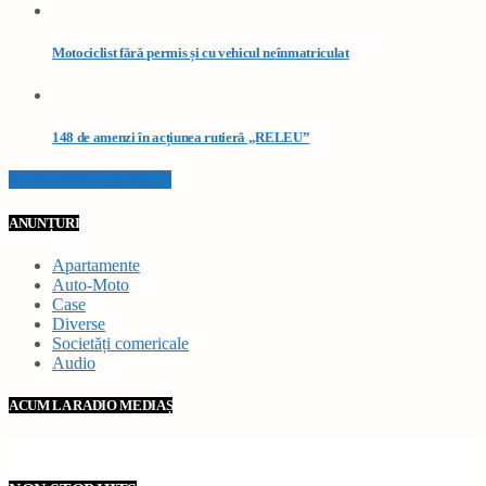
Motociclist fără permis și cu vehicul neînmatriculat
148 de amenzi în acțiunea rutieră „RELEU”
VEZI TOATE STIRILE
ANUNȚURI
Apartamente
Auto-Moto
Case
Diverse
Societăți comericale
Audio
ACUM LA RADIO MEDIAȘ