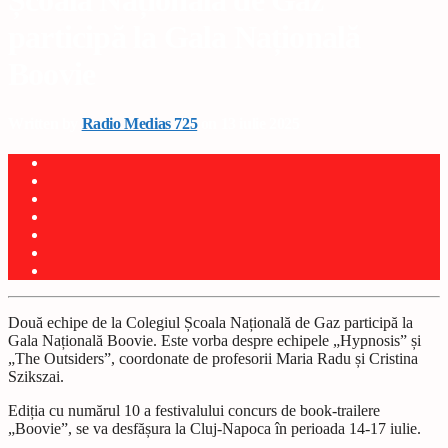
Școala Națională de Gaz
participă la Gala Națională
Boovie
Written by
Radio Medias 725
on 13 iulie 2025
Două echipe de la Colegiul Școala Națională de Gaz participă la
Gala Națională Boovie. Este vorba despre echipele „Hypnosis” și
„The Outsiders”, coordonate de profesorii Maria Radu și Cristina
Szikszai.
Ediția cu numărul 10 a festivalului concurs de book-trailere
„Boovie”, se va desfășura la Cluj-Napoca în perioada 14-17 iulie.