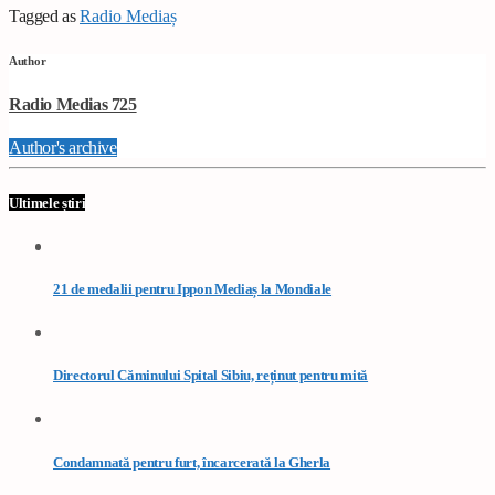
Tagged as
Radio Mediaș
Author
Radio Medias 725
Author's archive
Ultimele știri
21 de medalii pentru Ippon Mediaș la Mondiale
Directorul Căminului Spital Sibiu, reținut pentru mită
Condamnată pentru furt, încarcerată la Gherla