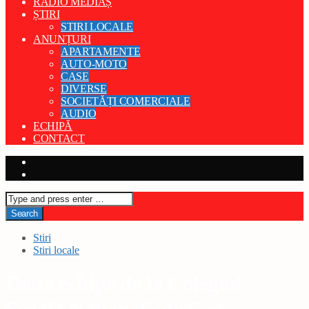
RADIO MEDIAȘ
ȘTIRI
STIRI LOCALE
ANUNȚURI
APARTAMENTE
AUTO-MOTO
CASE
DIVERSE
SOCIETĂȚI COMERCIALE
AUDIO
ECHIPĂ
CONTACT
Stiri
Stiri locale
Două echipe de la Colegiul