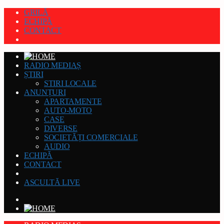
GRILĂ
ECHIPĂ
CONTACT
RADIO MEDIAȘ
ȘTIRI
STIRI LOCALE
ANUNȚURI
APARTAMENTE
AUTO-MOTO
CASE
DIVERSE
SOCIETĂȚI COMERCIALE
AUDIO
ECHIPĂ
CONTACT
ASCULTĂ LIVE