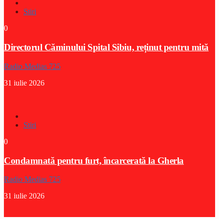
Stiri
0
Directorul Căminului Spital Sibiu, reținut pentru mită
Radio Medias 725
31 iulie 2026
Stiri
0
Condamnată pentru furt, încarcerată la Gherla
Radio Medias 725
31 iulie 2026