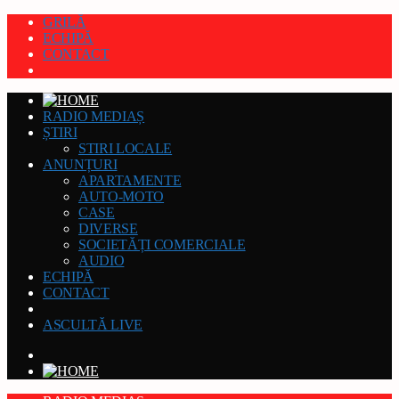
GRILĂ
ECHIPĂ
CONTACT
RADIO MEDIAȘ
ȘTIRI
STIRI LOCALE
ANUNȚURI
APARTAMENTE
AUTO-MOTO
CASE
DIVERSE
SOCIETĂȚI COMERCIALE
AUDIO
ECHIPĂ
CONTACT
ASCULTĂ LIVE