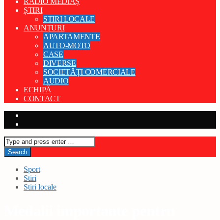
RADIO MEDIAȘ
ȘTIRI
STIRI LOCALE
ANUNȚURI
APARTAMENTE
AUTO-MOTO
CASE
DIVERSE
SOCIETĂȚI COMERCIALE
AUDIO
ECHIPĂ
CONTACT
Sport
Stiri
Stiri locale
Medalii importante pentru