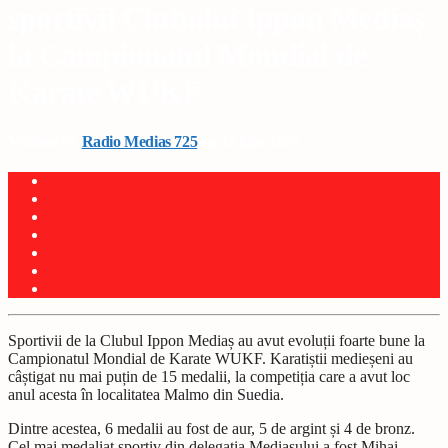
sportivii Clubului Ippon Mediaș
la Campionatul Mondial de
Karate WUKF
Written by
Radio Medias 725
on 15 iulie 2025
Sportivii de la Clubul Ippon Mediaș au avut evoluții foarte bune la
Campionatul Mondial de Karate WUKF. Karatiștii medieșeni au
câștigat nu mai puțin de 15 medalii, la competiția care a avut loc
anul acesta în localitatea Malmo din Suedia.
Dintre acestea, 6 medalii au fost de aur, 5 de argint și 4 de bronz.
Cel mai medaliat sportiv din delegația Mediașului a fost Mihai