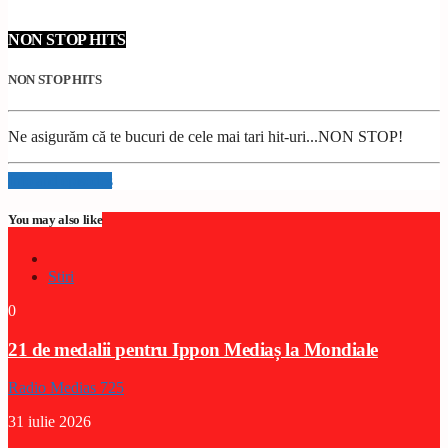
NON STOP HITS
NON STOP HITS
Ne asigurăm că te bucuri de cele mai tari hit-uri...NON STOP!
Info and episodes
You may also like
Stiri
0
21 de medalii pentru Ippon Mediaș la Mondiale
Radio Medias 725
31 iulie 2026