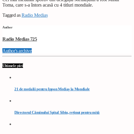
Toma, care s-a întors acasă cu 4 titluri mondiale.
Tagged as
Radio Mediaș
Author
Radio Medias 725
Author's archive
Ultimele știri
21 de medalii pentru Ippon Mediaș la Mondiale
Directorul Căminului Spital Sibiu, reținut pentru mită