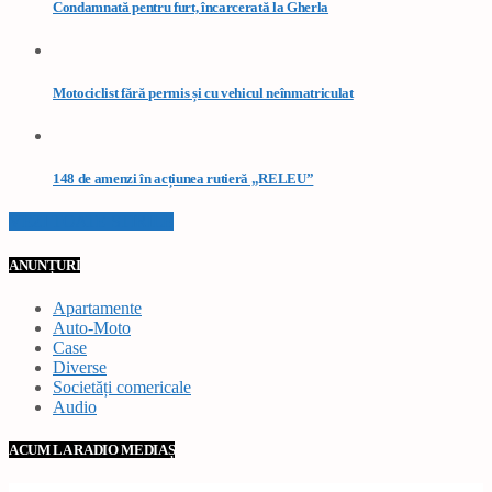
Condamnată pentru furt, încarcerată la Gherla
Motociclist fără permis și cu vehicul neînmatriculat
148 de amenzi în acțiunea rutieră „RELEU”
VEZI TOATE STIRILE
ANUNȚURI
Apartamente
Auto-Moto
Case
Diverse
Societăți comericale
Audio
ACUM LA RADIO MEDIAȘ