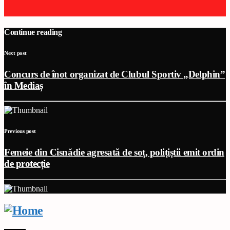
Continue reading
Next post
Concurs de înot organizat de Clubul Sportiv „Delphin”
în Mediaș
Previous post
Femeie din Cisnădie agresată de soț, polițiștii emit ordin
de protecție