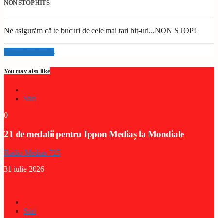
NON STOP HITS
Ne asigurăm că te bucuri de cele mai tari hit-uri...NON STOP!
Info and episodes
You may also like
Stiri
0
21 de medalii pentru Ippon Mediaș la Mondiale
Radio Medias 725
31 iulie 2026
Stiri