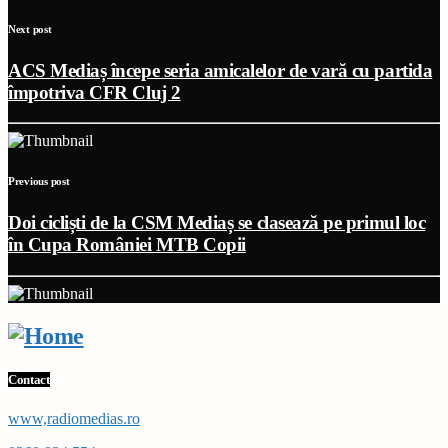
Next post
ACS Mediaș începe seria amicalelor de vară cu partida
împotriva CFR Cluj 2
Previous post
Doi cicliști de la CSM Mediaș se clasează pe primul loc
în Cupa României MTB Copii
Contact
www,radiomedias.ro