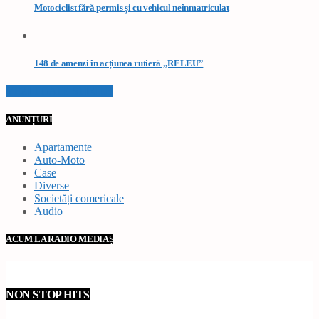
Motociclist fără permis și cu vehicul neînmatriculat
148 de amenzi în acțiunea rutieră „RELEU”
VEZI TOATE STIRILE
ANUNȚURI
Apartamente
Auto-Moto
Case
Diverse
Societăți comericale
Audio
ACUM LA RADIO MEDIAȘ
NON STOP HITS