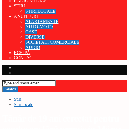
RADIO MEDIAȘ
ȘTIRI
STIRI LOCALE
ANUNȚURI
APARTAMENTE
AUTO-MOTO
CASE
DIVERSE
SOCIETĂȚI COMERCIALE
AUDIO
ECHIPĂ
CONTACT
Stiri
Stiri locale
Tânăr de 19 ani cercetat pentru