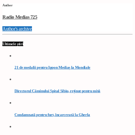
Author
Radio Medias 725
Author's archive
Ultimele știri
21 de medalii pentru Ippon Mediaș la Mondiale
Directorul Căminului Spital Sibiu, reținut pentru mită
Condamnată pentru furt, încarcerată la Gherla