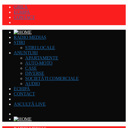
GRILĂ
ECHIPĂ
CONTACT
RADIO MEDIAȘ
ȘTIRI
STIRI LOCALE
ANUNȚURI
APARTAMENTE
AUTO-MOTO
CASE
DIVERSE
SOCIETĂȚI COMERCIALE
AUDIO
ECHIPĂ
CONTACT
ASCULTĂ LIVE