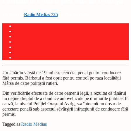
conducere fără permis în Mârșa
Written by
Radio Medias 725
on 15 iulie 2025
Un tânăr în vârstă de 19 ani este cercetat penal pentru conducere
fără permis. Bărbatul a fost oprit pentru control pe raza localității
Mârșa de către polițiștii rutieri.
Din verificările efectuate de către oamenii legii, a rezultat că tânărul
nu deține dreptul de a conduce autovehicule pe drumurile publice. În
cauză, la nivelul Poliției Orașului Avrig, s-a întocmit un dosar de
cercetare penală sub aspectul săvârșirii infracțiunii de conducere fără
permis.
Tagged as
Radio Mediaș