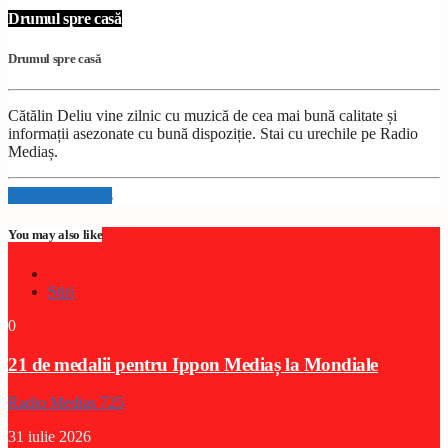
Drumul spre casă
Drumul spre casă
Cătălin Deliu vine zilnic cu muzică de cea mai bună calitate și
informații asezonate cu bună dispoziție. Stai cu urechile pe Radio
Mediaș.
Info and episodes
You may also like
Stiri
0
21 de medalii pentru Ippon Mediaș la Mondiale
Radio Medias 725
31 iulie 2026