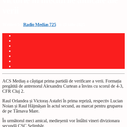
victorie în meciurile amicale ale
verii
Written by
Radio Medias 725
on 21 iulie 2025
ACS Mediaș a câștigat prima partidă de verificare a verii. Formația
pregătită de antrenorul Alexandru Curtean a învins cu scorul de 4-3,
CFR Cluj 2.
Raul Orlandea și Victoraș Astafei în prima repriză, respectiv Lucian
Noian și Raul Hăjmășan în actul secund, au marcat pentru gruparea
de pe Târnava Mare.
În următorul meci amical, medieșenii vor întâlni vineri divizionara
secundă CSC Șelimbăr.