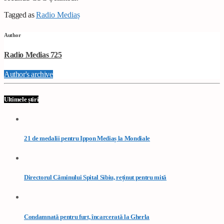
Tagged as
Radio Mediaș
Author
Radio Medias 725
Author's archive
Ultimele știri
21 de medalii pentru Ippon Mediaș la Mondiale
Directorul Căminului Spital Sibiu, reținut pentru mită
Condamnată pentru furt, încarcerată la Gherla