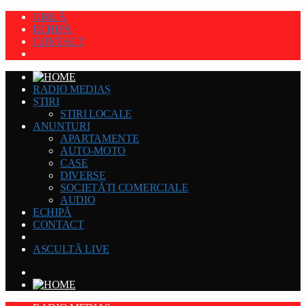
GRILĂ
ECHIPĂ
CONTACT
RADIO MEDIAȘ
ȘTIRI
STIRI LOCALE
ANUNȚURI
APARTAMENTE
AUTO-MOTO
CASE
DIVERSE
SOCIETĂȚI COMERCIALE
AUDIO
ECHIPĂ
CONTACT
ASCULTĂ LIVE