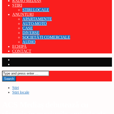
RADIO MEDIAȘ
ȘTIRI
STIRI LOCALE
ANUNȚURI
APARTAMENTE
AUTO-MOTO
CASE
DIVERSE
SOCIETĂȚI COMERCIALE
AUDIO
ECHIPĂ
CONTACT
Stiri
Stiri locale
ACS Mediaș debutează cu