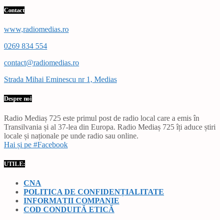
Contact
www,radiomedias.ro
0269 834 554
contact@radiomedias.ro
Strada Mihai Eminescu nr 1, Medias
Despre noi
Radio Mediaș 725 este primul post de radio local care a emis în
Transilvania și al 37-lea din Europa. Radio Mediaș 725 îți aduce știri
locale și naționale pe unde radio sau online.
Hai și pe #Facebook
UTILE:
CNA
POLITICA DE CONFIDENȚIALITATE
INFORMAȚII COMPANIE
COD CONDUITĂ ETICĂ