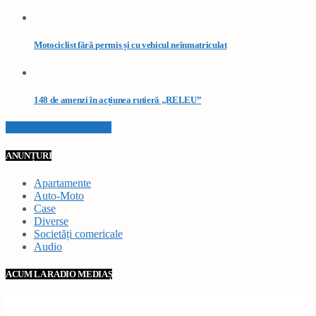
Motociclist fără permis și cu vehicul neînmatriculat
148 de amenzi în acțiunea rutieră „RELEU”
VEZI TOATE STIRILE
ANUNȚURI
Apartamente
Auto-Moto
Case
Diverse
Societăți comericale
Audio
ACUM LA RADIO MEDIAȘ