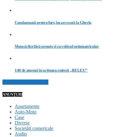
Condamnată pentru furt, încarcerată la Gherla
Motociclist fără permis și cu vehicul neînmatriculat
148 de amenzi în acțiunea rutieră „RELEU”
VEZI TOATE STIRILE
ANUNȚURI
Apartamente
Auto-Moto
Case
Diverse
Societăți comericale
Audio