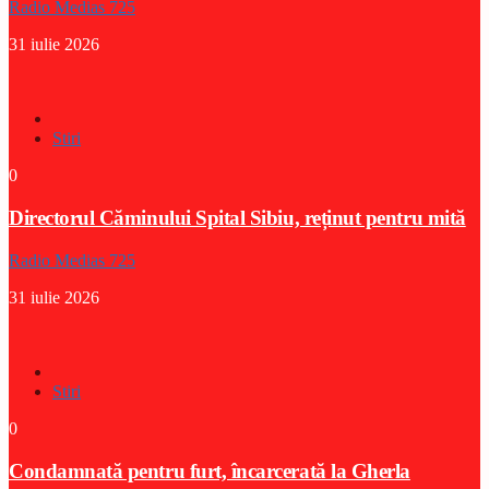
Radio Medias 725
31 iulie 2026
Stiri
0
Directorul Căminului Spital Sibiu, reținut pentru mită
Radio Medias 725
31 iulie 2026
Stiri
0
Condamnată pentru furt, încarcerată la Gherla