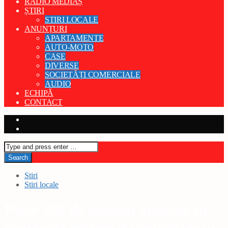
RADIO MEDIAȘ
ȘTIRI
STIRI LOCALE
ANUNȚURI
APARTAMENTE
AUTO-MOTO
CASE
DIVERSE
SOCIETĂȚI COMERCIALE
AUDIO
ECHIPĂ
CONTACT
Stiri
Stiri locale
Peste 250 de amenzi aplicate în