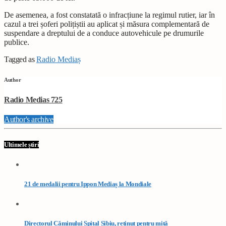
De asemenea, a fost constatată o infracțiune la regimul rutier, iar în
cazul a trei șoferi polițiștii au aplicat și măsura complementară de
suspendare a dreptului de a conduce autovehicule pe drumurile
publice.
Tagged as
Radio Mediaș
Author
Radio Medias 725
Author's archive
Ultimele știri
21 de medalii pentru Ippon Mediaș la Mondiale
Directorul Căminului Spital Sibiu, reținut pentru mită