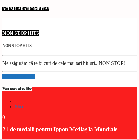
ACUM LA RADIO MEDIAȘ
NON STOP HITS
NON STOP HITS
Ne asigurăm că te bucuri de cele mai tari hit-uri...NON STOP!
Info and episodes
You may also like
Stiri
0
21 de medalii pentru Ippon Mediaș la Mondiale