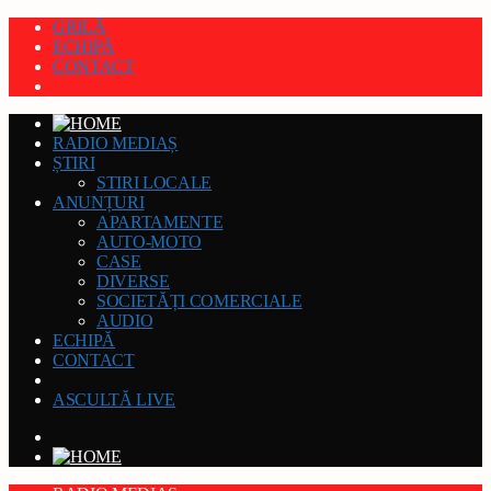
GRILĂ
ECHIPĂ
CONTACT
RADIO MEDIAȘ
ȘTIRI
STIRI LOCALE
ANUNȚURI
APARTAMENTE
AUTO-MOTO
CASE
DIVERSE
SOCIETĂȚI COMERCIALE
AUDIO
ECHIPĂ
CONTACT
ASCULTĂ LIVE