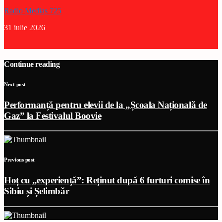
Radio Medias 725
31 iulie 2026
Continue reading
Next post
Performanță pentru elevii de la „Școala Națională de
Gaz” la Festivalul Boovie
Previous post
Hoț cu „experiență”: Reținut după 6 furturi comise în
Sibiu și Șelimbăr