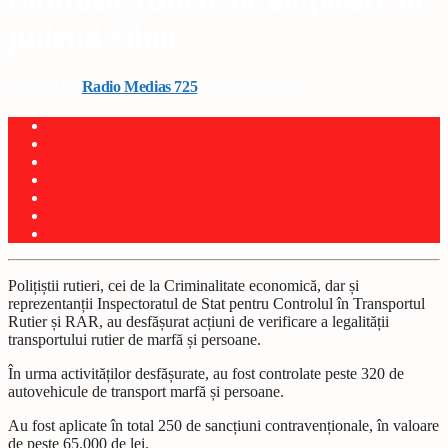
controale rutiere de amploare în
județul Sibiu
Written by
Radio Medias 725
on 21 iulie 2025
Polițiștii rutieri, cei de la Criminalitate economică, dar și
reprezentanții Inspectoratul de Stat pentru Controlul în Transportul
Rutier și RAR, au desfășurat acțiuni de verificare a legalității
transportului rutier de marfă și persoane.
În urma activităților desfășurate, au fost controlate peste 320 de
autovehicule de transport marfă și persoane.
Au fost aplicate în total 250 de sancțiuni contravenționale, în valoare
de peste 65.000 de lei.