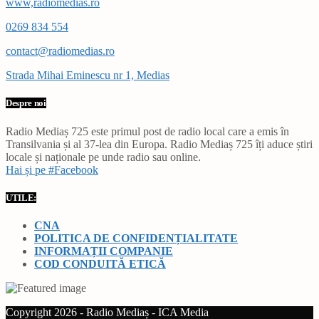
www,radiomedias.ro
0269 834 554
contact@radiomedias.ro
Strada Mihai Eminescu nr 1, Medias
Despre noi
Radio Mediaș 725 este primul post de radio local care a emis în
Transilvania și al 37-lea din Europa. Radio Mediaș 725 îți aduce știri
locale și naționale pe unde radio sau online.
Hai și pe #Facebook
UTILE:
CNA
POLITICA DE CONFIDENȚIALITATE
INFORMAȚII COMPANIE
COD CONDUITĂ ETICĂ
Copyright 2026 - Radio Mediaș - ICA Media