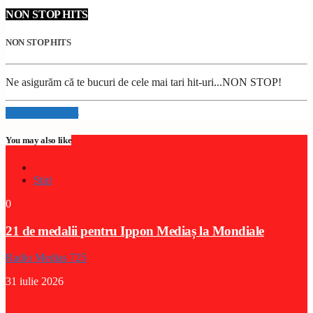
NON STOP HITS
NON STOP HITS
Ne asigurăm că te bucuri de cele mai tari hit-uri...NON STOP!
Info and episodes
You may also like
Stiri
0
21 de medalii pentru Ippon Mediaș la Mondiale
Radio Medias 725
31 iulie 2026