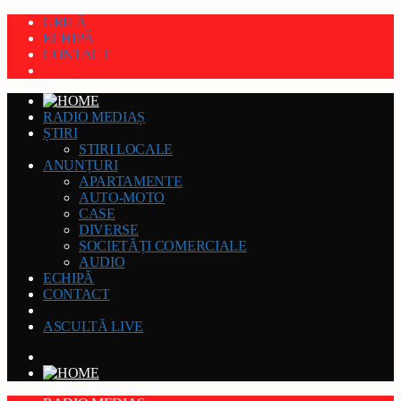
GRILĂ
ECHIPĂ
CONTACT
RADIO MEDIAȘ
ȘTIRI
STIRI LOCALE
ANUNȚURI
APARTAMENTE
AUTO-MOTO
CASE
DIVERSE
SOCIETĂȚI COMERCIALE
AUDIO
ECHIPĂ
CONTACT
ASCULTĂ LIVE