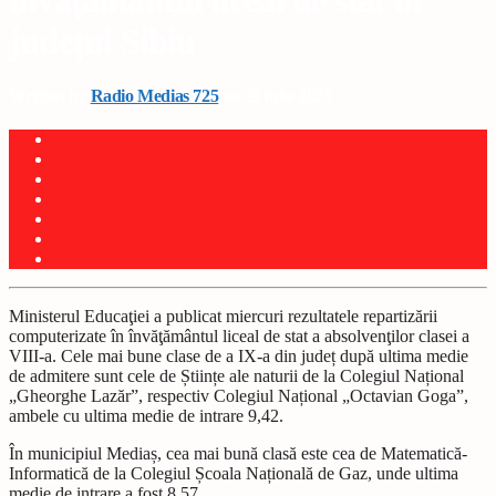
învățământul liceal de stat în
județul Sibiu
Written by
Radio Medias 725
on 23 iulie 2025
Ministerul Educaţiei a publicat miercuri rezultatele repartizării
computerizate în învăţământul liceal de stat a absolvenţilor clasei a
VIII-a. Cele mai bune clase de a IX-a din județ după ultima medie
de admitere sunt cele de Științe ale naturii de la Colegiul Național
„Gheorghe Lazăr”, respectiv Colegiul Național „Octavian Goga”,
ambele cu ultima medie de intrare 9,42.
În municipiul Mediaș, cea mai bună clasă este cea de Matematică-
Informatică de la Colegiul Școala Națională de Gaz, unde ultima
medie de intrare a fost 8,57.