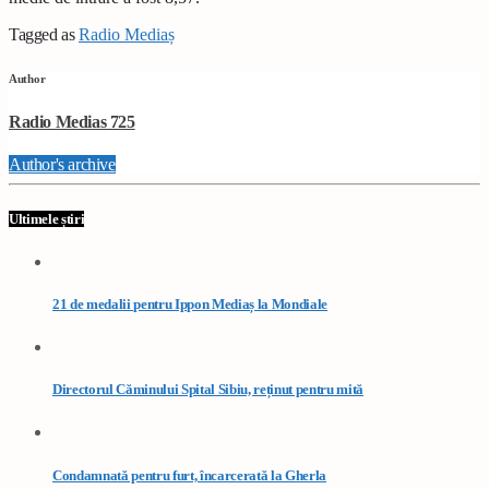
Tagged as
Radio Mediaș
Author
Radio Medias 725
Author's archive
Ultimele știri
21 de medalii pentru Ippon Mediaș la Mondiale
Directorul Căminului Spital Sibiu, reținut pentru mită
Condamnată pentru furt, încarcerată la Gherla