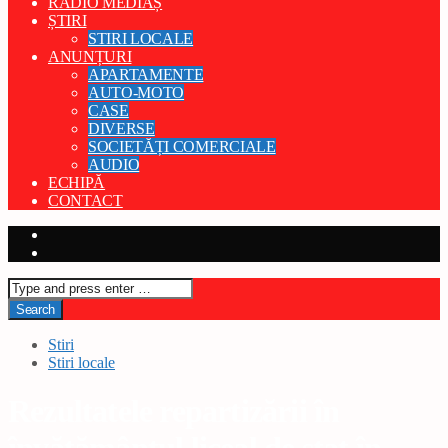
RADIO MEDIAȘ
ȘTIRI
STIRI LOCALE
ANUNȚURI
APARTAMENTE
AUTO-MOTO
CASE
DIVERSE
SOCIETĂȚI COMERCIALE
AUDIO
ECHIPĂ
CONTACT
Stiri
Stiri locale
Rezultatele repartizării în