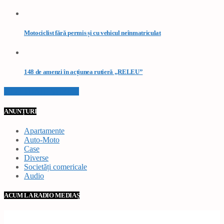
Motociclist fără permis și cu vehicul neînmatriculat
148 de amenzi în acțiunea rutieră „RELEU”
VEZI TOATE STIRILE
ANUNȚURI
Apartamente
Auto-Moto
Case
Diverse
Societăți comericale
Audio
ACUM LA RADIO MEDIAȘ