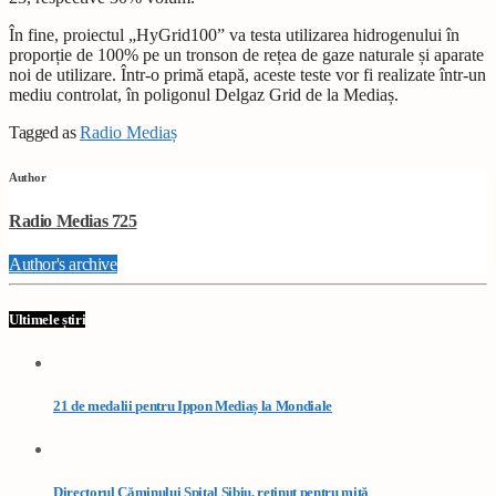
În fine, proiectul „HyGrid100” va testa utilizarea hidrogenului în
proporție de 100% pe un tronson de rețea de gaze naturale și aparate
noi de utilizare. Într-o primă etapă, aceste teste vor fi realizate într-un
mediu controlat, în poligonul Delgaz Grid de la Mediaș.
Tagged as
Radio Mediaș
Author
Radio Medias 725
Author's archive
Ultimele știri
21 de medalii pentru Ippon Mediaș la Mondiale
Directorul Căminului Spital Sibiu, reținut pentru mită