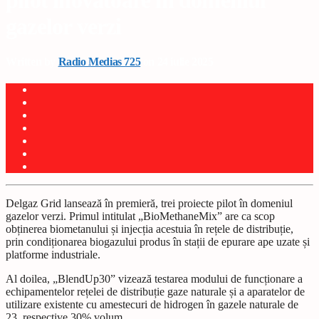
pilot inovatoare în domeniul
gazelor verzi
Written by
Radio Medias 725
on 24 iulie 2025
Delgaz Grid lansează în premieră, trei proiecte pilot în domeniul
gazelor verzi. Primul intitulat „BioMethaneMix” are ca scop
obținerea biometanului și injecția acestuia în rețele de distribuție,
prin condiționarea biogazului produs în stații de epurare ape uzate și
platforme industriale.
Al doilea, „BlendUp30” vizează testarea modului de funcționare a
echipamentelor rețelei de distribuție gaze naturale și a aparatelor de
utilizare existente cu amestecuri de hidrogen în gazele naturale de
23, respective 30% volum.