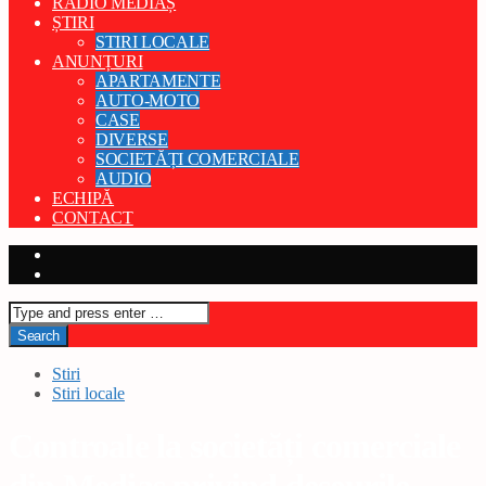
RADIO MEDIAȘ
ȘTIRI
STIRI LOCALE
ANUNȚURI
APARTAMENTE
AUTO-MOTO
CASE
DIVERSE
SOCIETĂȚI COMERCIALE
AUDIO
ECHIPĂ
CONTACT
Stiri
Stiri locale
Controale la societăți comerciale