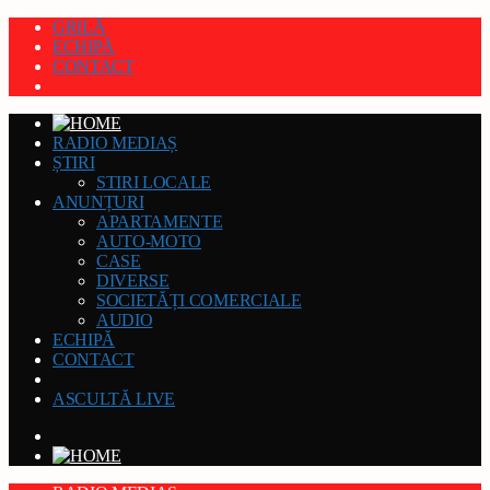
GRILĂ
ECHIPĂ
CONTACT
RADIO MEDIAȘ
ȘTIRI
STIRI LOCALE
ANUNȚURI
APARTAMENTE
AUTO-MOTO
CASE
DIVERSE
SOCIETĂȚI COMERCIALE
AUDIO
ECHIPĂ
CONTACT
ASCULTĂ LIVE