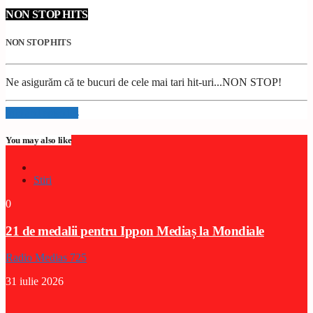
NON STOP HITS
NON STOP HITS
Ne asigurăm că te bucuri de cele mai tari hit-uri...NON STOP!
Info and episodes
You may also like
Stiri
0
21 de medalii pentru Ippon Mediaș la Mondiale
Radio Medias 725
31 iulie 2026