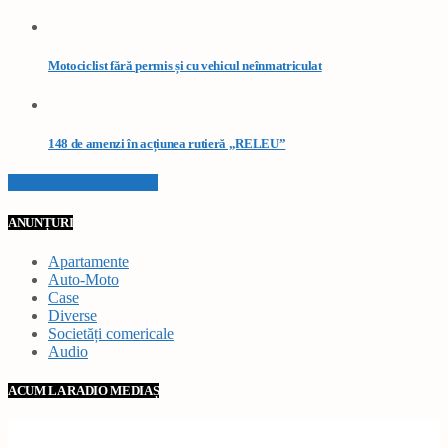
Motociclist fără permis și cu vehicul neînmatriculat
148 de amenzi în acțiunea rutieră „RELEU”
VEZI TOATE STIRILE
ANUNȚURI
Apartamente
Auto-Moto
Case
Diverse
Societăți comericale
Audio
ACUM LA RADIO MEDIAȘ