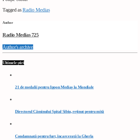
Tagged as
Radio Mediaș
Author
Radio Medias 725
Author's archive
Ultimele știri
21 de medalii pentru Ippon Mediaș la Mondiale
Directorul Căminului Spital Sibiu, reținut pentru mită
Condamnată pentru furt, încarcerată la Gherla