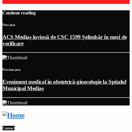
Continue reading
Next post
ACS Mediaș învinsă de CSC 1599 Șelimbăr în meci de
verificare
Previous post
Eveniment medical în obstetrică-ginecologie la Spitalul
Municipal Mediaș
Contact