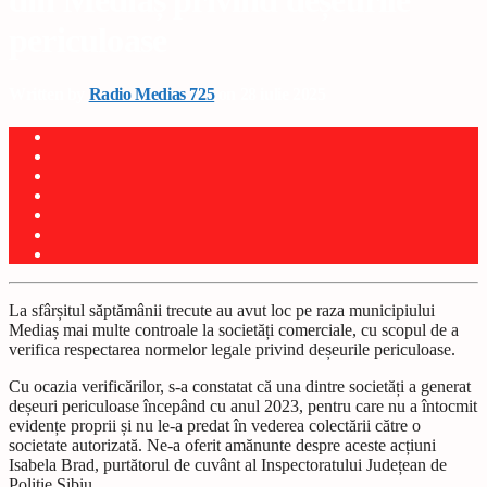
din Mediaș privind deșeurile
periculoase
Written by
Radio Medias 725
on 28 iulie 2025
La sfârșitul săptămânii trecute au avut loc pe raza municipiului
Mediaș mai multe controale la societăți comerciale, cu scopul de a
verifica respectarea normelor legale privind deșeurile periculoase.
Cu ocazia verificărilor, s-a constatat că una dintre societăți a generat
deșeuri periculoase începând cu anul 2023, pentru care nu a întocmit
evidențe proprii și nu le-a predat în vederea colectării către o
societate autorizată. Ne-a oferit amănunte despre aceste acțiuni
Isabela Brad, purtătorul de cuvânt al Inspectoratului Județean de
Poliție Sibiu.