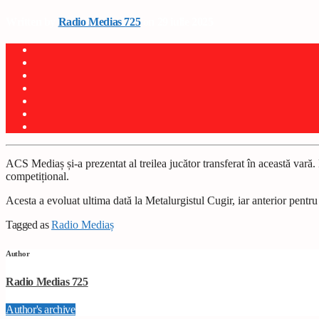
Written by
Radio Medias 725
on 29 iulie 2025
ACS Mediaș și-a prezentat al treilea jucător transferat în această var
competițional.
Acesta a evoluat ultima dată la Metalurgistul Cugir, iar anterior pe
Tagged as
Radio Mediaș
Author
Radio Medias 725
Author's archive