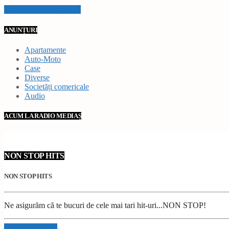
VEZI TOATE STIRILE
ANUNȚURI
Apartamente
Auto-Moto
Case
Diverse
Societăți comericale
Audio
ACUM LA RADIO MEDIAȘ
NON STOP HITS
NON STOP HITS
Ne asigurăm că te bucuri de cele mai tari hit-uri...NON STOP!
Info and episodes