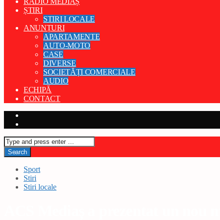
RADIO MEDIAȘ
ȘTIRI
STIRI LOCALE
ANUNȚURI
APARTAMENTE
AUTO-MOTO
CASE
DIVERSE
SOCIETĂȚI COMERCIALE
AUDIO
ECHIPĂ
CONTACT
Sport
Stiri
Stiri locale
ACS Mediaș a prezentat un nou mi