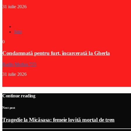
31 iulie 2026
Stiri
0
Condamnată pentru furt, încarcerată la Gherla
Radio Medias 725
31 iulie 2026
Continue reading
Next post
Tragedie la Micăsasa: femeie lovită mortal de tren