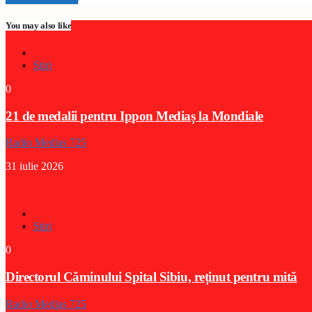
You may also like
Stiri
0
21 de medalii pentru Ippon Mediaș la Mondiale
Radio Medias 725
31 iulie 2026
Stiri
0
Directorul Căminului Spital Sibiu, reținut pentru mită
Radio Medias 725