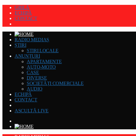
GRILĂ
ECHIPĂ
CONTACT
RADIO MEDIAȘ
ȘTIRI
STIRI LOCALE
ANUNȚURI
APARTAMENTE
AUTO-MOTO
CASE
DIVERSE
SOCIETĂȚI COMERCIALE
AUDIO
ECHIPĂ
CONTACT
ASCULTĂ LIVE