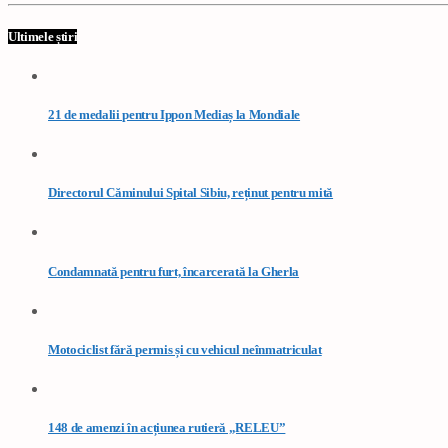
Ultimele știri
21 de medalii pentru Ippon Mediaș la Mondiale
Directorul Căminului Spital Sibiu, reținut pentru mită
Condamnată pentru furt, încarcerată la Gherla
Motociclist fără permis și cu vehicul neînmatriculat
148 de amenzi în acțiunea rutieră „RELEU”