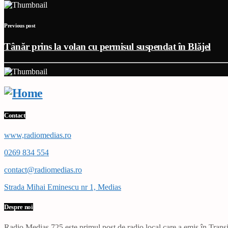
Previous post
Tânăr prins la volan cu permisul suspendat în Blăjel
Contact
www,radiomedias.ro
0269 834 554
contact@radiomedias.ro
Strada Mihai Eminescu nr 1, Medias
Despre noi
Radio Mediaș 725 este primul post de radio local care a emis în Transil