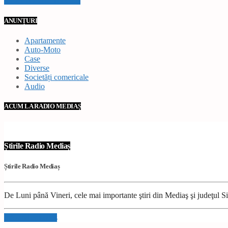
VEZI TOATE STIRILE
ANUNȚURI
Apartamente
Auto-Moto
Case
Diverse
Societăți comericale
Audio
ACUM LA RADIO MEDIAȘ
Știrile Radio Mediaș
Știrile Radio Mediaș
De Luni până Vineri, cele mai importante ştiri din Mediaş şi judeţul Sibi
Info and episodes