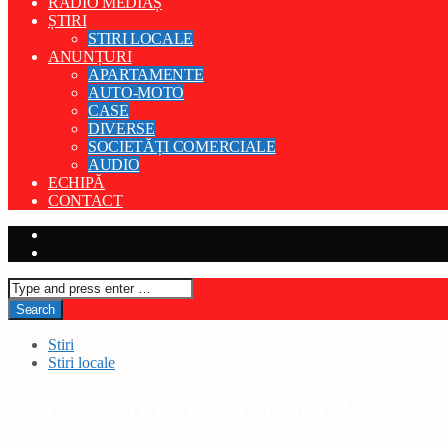
RADIO MEDIAȘ
ȘTIRI
STIRI LOCALE
ANUNȚURI
APARTAMENTE
AUTO-MOTO
CASE
DIVERSE
SOCIETĂȚI COMERCIALE
AUDIO
ECHIPĂ
CONTACT
Stiri
Stiri locale
Seara de film organizată de Inter