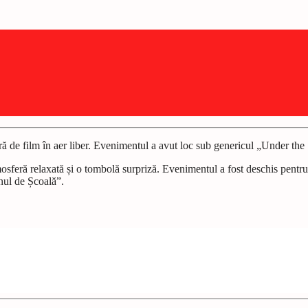
eară de film în aer liber. Evenimentul a avut loc sub genericul „Under th
osferă relaxată și o tombolă surpriză. Evenimentul a fost deschis pentru t
anul de Școală”.