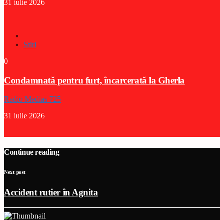
31 iulie 2026
Stiri
0
Condamnată pentru furt, încarcerată la Gherla
Radio Medias 725
31 iulie 2026
Continue reading
Next post
Accident rutier în Agnita