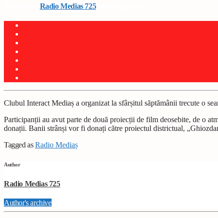
Written by
Radio Medias 725
on 3 august 2025
Clubul Interact Mediaș a organizat la sfârșitul săptămânii trecute o s
Participanții au avut parte de două proiecții de film deosebite, de o atm
donații. Banii strânși vor fi donați către proiectul districtual, „Ghiozd
Tagged as
Radio Mediaș
Author
Radio Medias 725
Author's archive