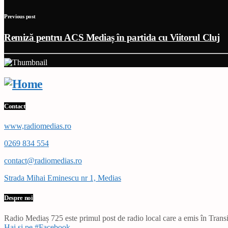
Previous post
Remiză pentru ACS Mediaș în partida cu Viitorul Cluj
Contact
www,radiomedias.ro
0269 834 554
contact@radiomedias.ro
Strada Mihai Eminescu nr 1, Medias
Despre noi
Radio Mediaș 725 este primul post de radio local care a emis în Transil
Hai și pe #Facebook