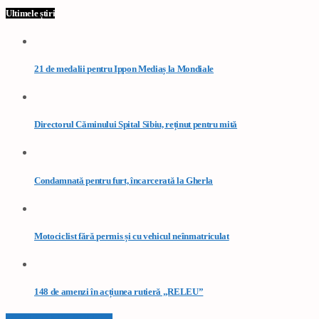
Ultimele știri
21 de medalii pentru Ippon Mediaș la Mondiale
Directorul Căminului Spital Sibiu, reținut pentru mită
Condamnată pentru furt, încarcerată la Gherla
Motociclist fără permis și cu vehicul neînmatriculat
148 de amenzi în acțiunea rutieră „RELEU”