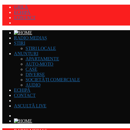
GRILĂ
ECHIPĂ
CONTACT
RADIO MEDIAȘ
ȘTIRI
STIRI LOCALE
ANUNȚURI
APARTAMENTE
AUTO-MOTO
CASE
DIVERSE
SOCIETĂȚI COMERCIALE
AUDIO
ECHIPĂ
CONTACT
ASCULTĂ LIVE