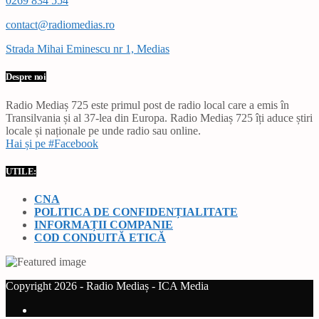
0269 834 554
contact@radiomedias.ro
Strada Mihai Eminescu nr 1, Medias
Despre noi
Radio Mediaș 725 este primul post de radio local care a emis în
Transilvania și al 37-lea din Europa. Radio Mediaș 725 îți aduce știri
locale și naționale pe unde radio sau online.
Hai și pe #Facebook
UTILE:
CNA
POLITICA DE CONFIDENȚIALITATE
INFORMAȚII COMPANIE
COD CONDUITĂ ETICĂ
Copyright 2026 - Radio Mediaș - ICA Media