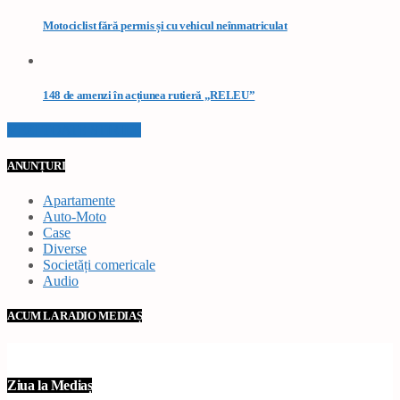
Motociclist fără permis și cu vehicul neînmatriculat
148 de amenzi în acțiunea rutieră „RELEU”
VEZI TOATE STIRILE
ANUNȚURI
Apartamente
Auto-Moto
Case
Diverse
Societăți comericale
Audio
ACUM LA RADIO MEDIAȘ
Ziua la Mediaș