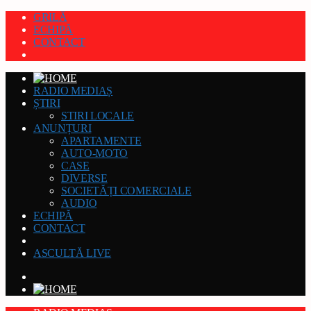
GRILĂ
ECHIPĂ
CONTACT
RADIO MEDIAȘ
ȘTIRI
STIRI LOCALE
ANUNȚURI
APARTAMENTE
AUTO-MOTO
CASE
DIVERSE
SOCIETĂȚI COMERCIALE
AUDIO
ECHIPĂ
CONTACT
ASCULTĂ LIVE