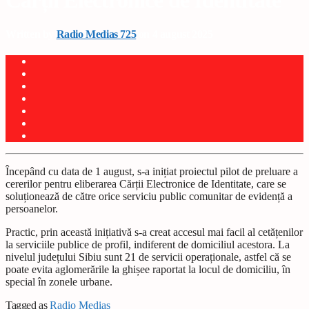
Cărții Electronice de Identitate
Written by
Radio Medias 725
on 4 august 2025
Începând cu data de 1 august, s-a inițiat proiectul pilot de preluare a
cererilor pentru eliberarea Cărții Electronice de Identitate, care se
soluționează de către orice serviciu public comunitar de evidență a
persoanelor.
Practic, prin această inițiativă s-a creat accesul mai facil al cetățenilor
la serviciile publice de profil, indiferent de domiciliul acestora. La
nivelul județului Sibiu sunt 21 de servicii operaționale, astfel că se
poate evita aglomerările la ghișee raportat la locul de domiciliu, în
special în zonele urbane.
Tagged as
Radio Mediaș