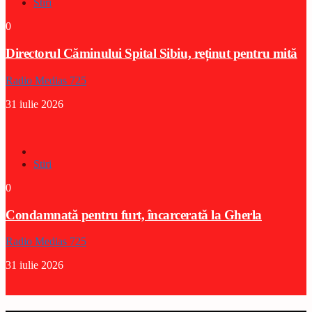
Stiri
0
Directorul Căminului Spital Sibiu, reținut pentru mită
Radio Medias 725
31 iulie 2026
Stiri
0
Condamnată pentru furt, încarcerată la Gherla
Radio Medias 725
31 iulie 2026