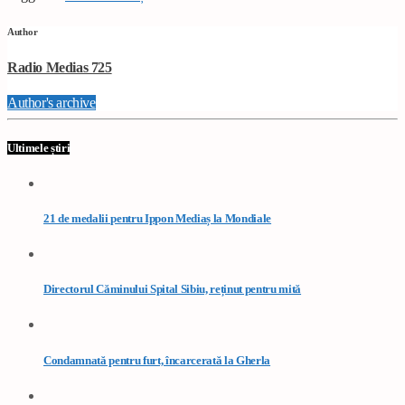
Author
Radio Medias 725
Author's archive
Ultimele știri
21 de medalii pentru Ippon Mediaș la Mondiale
Directorul Căminului Spital Sibiu, reținut pentru mită
Condamnată pentru furt, încarcerată la Gherla