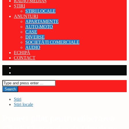
RADIO MEDIAȘ
ȘTIRI
STIRI LOCALE
ANUNȚURI
APARTAMENTE
AUTO-MOTO
CASE
DIVERSE
SOCIETĂȚI COMERCIALE
AUDIO
ECHIPĂ
CONTACT
Stiri
Stiri locale
Proiect pilot pentru eliberarea