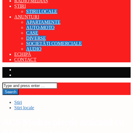
RADIO MEDIAȘ
ȘTIRI
STIRI LOCALE
ANUNȚURI
APARTAMENTE
AUTO-MOTO
CASE
DIVERSE
SOCIETĂȚI COMERCIALE
AUDIO
ECHIPĂ
CONTACT
Stiri
Stiri locale
ACS Mediaș pierde amicalul cu