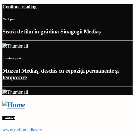
Continue reading
Next post
Seară de film în grădina Sinagogii Mediaș
Previous post
Muzeul Mediaș, deschis cu expoziții permanente și
temporare
Contact
www,radiomedias.ro