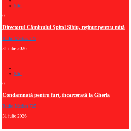
Stiri
0
Directorul Căminului Spital Sibiu, reținut pentru mită
Radio Medias 725
31 iulie 2026
Stiri
0
Condamnată pentru furt, încarcerată la Gherla
Radio Medias 725
31 iulie 2026