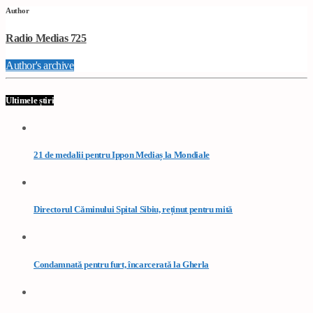
Author
Radio Medias 725
Author's archive
Ultimele știri
21 de medalii pentru Ippon Mediaș la Mondiale
Directorul Căminului Spital Sibiu, reținut pentru mită
Condamnată pentru furt, încarcerată la Gherla