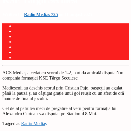
KSE Târgu Secuiesc
Written by
Radio Medias 725
on 11 august 2025
ACS Mediaș a cedat cu scorul de 1-2, partida amicală disputată în
compania formației KSE Târgu Secuiesc.
Medieșenii au deschis scorul prin Cristian Pajo, oaspeții au egalat
până la pauză și au câștigat grație unui gol reușit cu un sfert de oră
înainte de finalul jocului.
Cel de-al patrulea meci de pregătire al verii pentru formația lui
Alexandru Curtean s-a disputat pe Stadionul 8 Mai.
Tagged as
Radio Mediaș