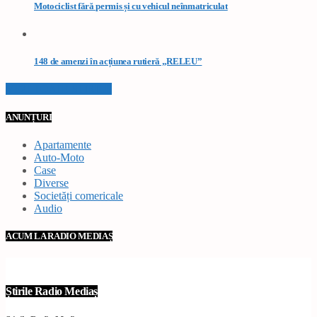
Motociclist fără permis și cu vehicul neînmatriculat
148 de amenzi în acțiunea rutieră „RELEU”
VEZI TOATE STIRILE
ANUNȚURI
Apartamente
Auto-Moto
Case
Diverse
Societăți comericale
Audio
ACUM LA RADIO MEDIAȘ
Știrile Radio Mediaș