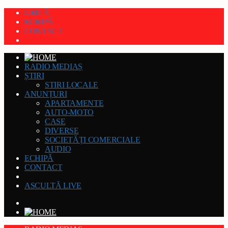
GRILĂ
ECHIPĂ
CONTACT
RADIO MEDIAȘ
ȘTIRI
STIRI LOCALE
ANUNȚURI
APARTAMENTE
AUTO-MOTO
CASE
DIVERSE
SOCIETĂȚI COMERCIALE
AUDIO
ECHIPĂ
CONTACT
ASCULTĂ LIVE