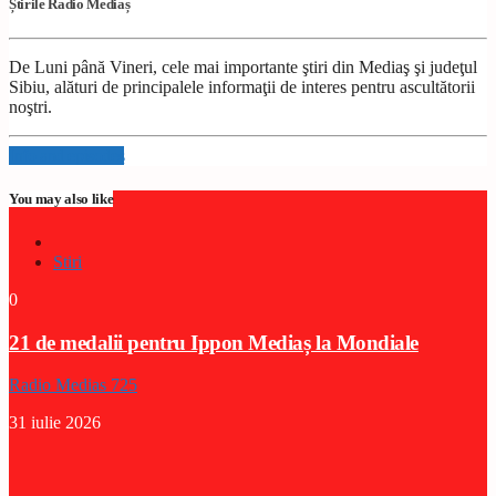
Știrile Radio Mediaș
De Luni până Vineri, cele mai importante ştiri din Mediaş şi judeţul
Sibiu, alături de principalele informaţii de interes pentru ascultătorii
noştri.
Info and episodes
You may also like
Stiri
0
21 de medalii pentru Ippon Mediaș la Mondiale
Radio Medias 725
31 iulie 2026