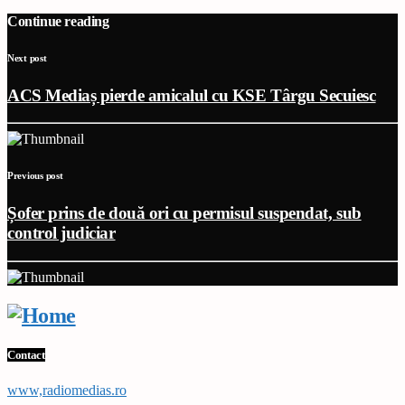
Continue reading
Next post
ACS Mediaș pierde amicalul cu KSE Târgu Secuiesc
Previous post
Șofer prins de două ori cu permisul suspendat, sub
control judiciar
Contact
www,radiomedias.ro