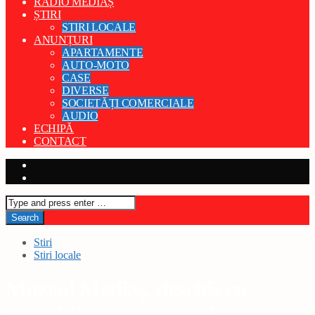
RADIO MEDIAȘ
ȘTIRI
STIRI LOCALE
ANUNȚURI
APARTAMENTE
AUTO-MOTO
CASE
DIVERSE
SOCIETĂȚI COMERCIALE
AUDIO
ECHIPĂ
CONTACT
Stiri
Stiri locale
Muzeul Mediaș, deschis cu