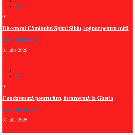
Stiri
0
Directorul Căminului Spital Sibiu, reținut pentru mită
Radio Medias 725
31 iulie 2026
Stiri
0
Condamnată pentru furt, încarcerată la Gherla
Radio Medias 725
31 iulie 2026