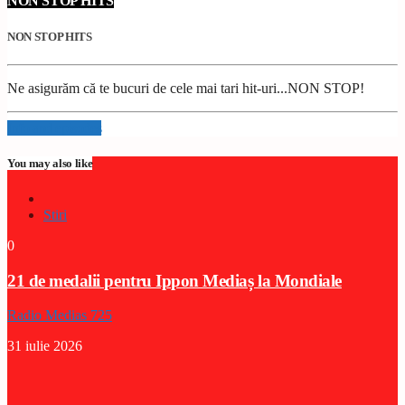
NON STOP HITS
NON STOP HITS
Ne asigurăm că te bucuri de cele mai tari hit-uri...NON STOP!
Info and episodes
You may also like
Stiri
0
21 de medalii pentru Ippon Mediaș la Mondiale
Radio Medias 725
31 iulie 2026