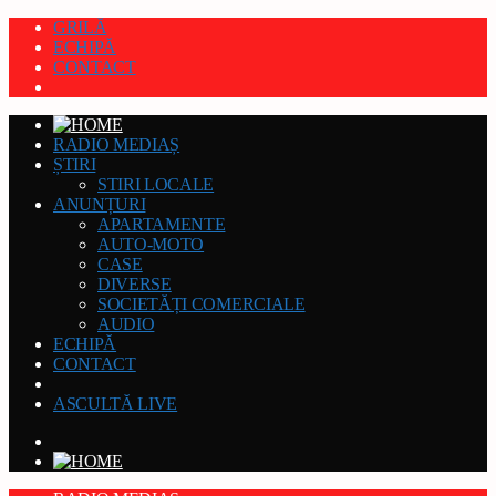
GRILĂ
ECHIPĂ
CONTACT
RADIO MEDIAȘ
ȘTIRI
STIRI LOCALE
ANUNȚURI
APARTAMENTE
AUTO-MOTO
CASE
DIVERSE
SOCIETĂȚI COMERCIALE
AUDIO
ECHIPĂ
CONTACT
ASCULTĂ LIVE