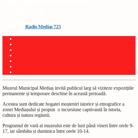
expoziții permanente și
temporare
Written by
Radio Medias 725
on 11 august 2025
Muzeul Municipal Mediaș invită publicul larg să viziteze expozițiile
permanente și temporare deschise în această perioadă.
Acestea sunt dedicate bogatei moșteniri istorice și etnografice a
zonei Mediașului și propun o incursiune captivantă în istoria,
cultura și natura regiunii.
Programul de vară al muzeului este de luni până vineri între orele 9-
17, iar sâmbăta și duminica între orele 10-14.