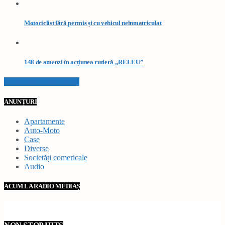
Motociclist fără permis și cu vehicul neînmatriculat
148 de amenzi în acțiunea rutieră „RELEU”
VEZI TOATE STIRILE
ANUNȚURI
Apartamente
Auto-Moto
Case
Diverse
Societăți comericale
Audio
ACUM LA RADIO MEDIAȘ