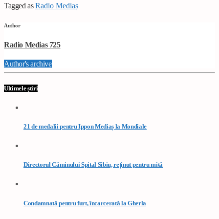
Tagged as
Radio Mediaș
Author
Radio Medias 725
Author's archive
Ultimele știri
21 de medalii pentru Ippon Mediaș la Mondiale
Directorul Căminului Spital Sibiu, reținut pentru mită
Condamnată pentru furt, încarcerată la Gherla