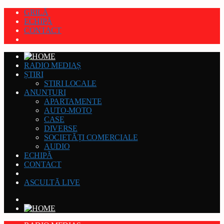
GRILĂ
ECHIPĂ
CONTACT
RADIO MEDIAȘ
ȘTIRI
STIRI LOCALE
ANUNȚURI
APARTAMENTE
AUTO-MOTO
CASE
DIVERSE
SOCIETĂȚI COMERCIALE
AUDIO
ECHIPĂ
CONTACT
ASCULTĂ LIVE