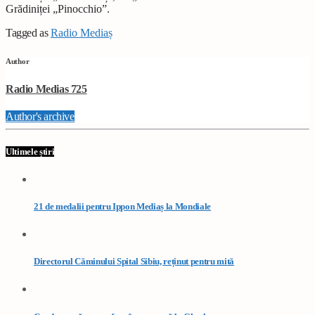
Grădiniței „Pinocchio”.
Tagged as
Radio Mediaș
Author
Radio Medias 725
Author's archive
Ultimele știri
21 de medalii pentru Ippon Mediaș la Mondiale
Directorul Căminului Spital Sibiu, reținut pentru mită