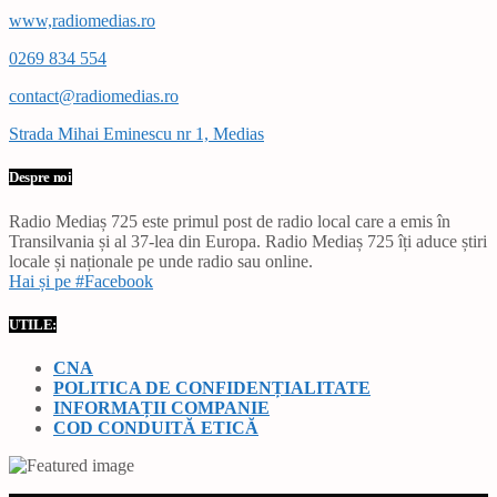
www,radiomedias.ro
0269 834 554
contact@radiomedias.ro
Strada Mihai Eminescu nr 1, Medias
Despre noi
Radio Mediaș 725 este primul post de radio local care a emis în
Transilvania și al 37-lea din Europa. Radio Mediaș 725 îți aduce știri
locale și naționale pe unde radio sau online.
Hai și pe #Facebook
UTILE:
CNA
POLITICA DE CONFIDENȚIALITATE
INFORMAȚII COMPANIE
COD CONDUITĂ ETICĂ