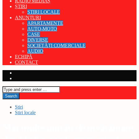
RADIO MEDIAȘ
ȘTIRI
STIRI LOCALE
ANUNȚURI
APARTAMENTE
AUTO-MOTO
CASE
DIVERSE
SOCIETĂȚI COMERCIALE
AUDIO
ECHIPĂ
CONTACT
Stiri
Stiri locale
Mai multe unități de învățământ