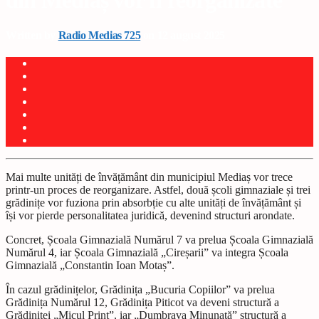
din Mediaș vor fi reorganizate
Written by
Radio Medias 725
on 12 august 2025
Mai multe unități de învățământ din municipiul Mediaș vor trece
printr-un proces de reorganizare. Astfel, două școli gimnaziale și trei
grădinițe vor fuziona prin absorbție cu alte unități de învățământ și
își vor pierde personalitatea juridică, devenind structuri arondate.
Concret, Școala Gimnazială Numărul 7 va prelua Școala Gimnazială
Numărul 4, iar Școala Gimnazială „Cireșarii” va integra Școala
Gimnazială „Constantin Ioan Motaș”.
În cazul grădinițelor, Grădinița „Bucuria Copiilor” va prelua
Grădinița Numărul 12, Grădinița Piticot va deveni structură a
Grădiniței „Micul Prinț”, iar „Dumbrava Minunată” structură a