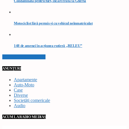
Condamnată pentru furt, încarcerată la Gherla
Motociclist fără permis și cu vehicul neînmatriculat
148 de amenzi în acțiunea rutieră „RELEU”
VEZI TOATE STIRILE
ANUNȚURI
Apartamente
Auto-Moto
Case
Diverse
Societăți comericale
Audio
ACUM LA RADIO MEDIAȘ