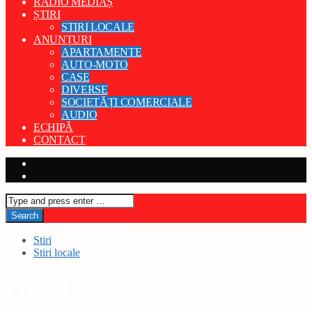
RADIO MEDIAȘ
ȘTIRI
STIRI LOCALE
ANUNȚURI
APARTAMENTE
AUTO-MOTO
CASE
DIVERSE
SOCIETĂȚI COMERCIALE
AUDIO
ECHIPĂ
CONTACT
Stiri
Stiri locale
Proiect cultural despre