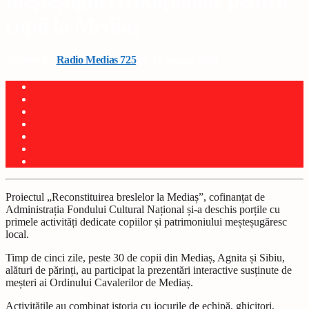
meșteșuguri tradiționale pentru
copii la Mediaș
Written by
Radio Medias 725
on 12 august 2025
Proiectul „Reconstituirea breslelor la Mediaș”, cofinanțat de
Administrația Fondului Cultural Național și-a deschis porțile cu
primele activități dedicate copiilor și patrimoniului meșteșugăresc
local.
Timp de cinci zile, peste 30 de copii din Mediaș, Agnita și Sibiu,
alături de părinți, au participat la prezentări interactive susținute de
meșteri ai Ordinului Cavalerilor de Mediaș.
Activitățile au combinat istoria cu jocurile de echipă, ghicitori,