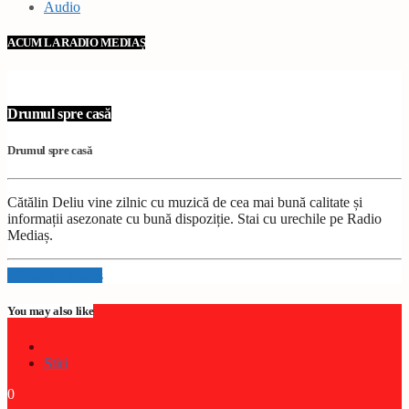
Audio
ACUM LA RADIO MEDIAȘ
Drumul spre casă
Drumul spre casă
Cătălin Deliu vine zilnic cu muzică de cea mai bună calitate și
informații asezonate cu bună dispoziție. Stai cu urechile pe Radio
Mediaș.
Info and episodes
You may also like
Stiri
0