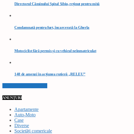
Directorul Căminului Spital Sibiu, reținut pentru mită
Condamnată pentru furt, încarcerată la Gherla
Motociclist fără permis și cu vehicul neînmatriculat
148 de amenzi în acțiunea rutieră „RELEU”
VEZI TOATE STIRILE
ANUNȚURI
Apartamente
Auto-Moto
Case
Diverse
Societăți comericale