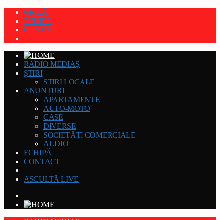
GRILĂ
ECHIPĂ
CONTACT
RADIO MEDIAȘ
ȘTIRI
STIRI LOCALE
ANUNȚURI
APARTAMENTE
AUTO-MOTO
CASE
DIVERSE
SOCIETĂȚI COMERCIALE
AUDIO
ECHIPĂ
CONTACT
ASCULTĂ LIVE