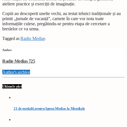
ateliere practice și exerciții de imaginație.
Copiii au descoperit unelte vechi, au testat tehnici tradiționale și au
primit „jurnale de vacanță”, carnete în care vor nota toate
informațiile culese, pregătindu-se pentru etapa de cercetare a
breslelor ce va urma.
Tagged as
Radio Mediaș
Author
Radio Medias 725
Author's archive
Ultimele știri
21 de medalii pentru Ippon Mediaș la Mondiale