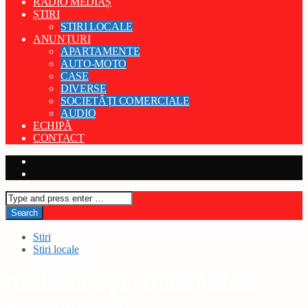
RADIO MEDIAȘ
ȘTIRI
STIRI LOCALE
ANUNȚURI
APARTAMENTE
AUTO-MOTO
CASE
DIVERSE
SOCIETĂȚI COMERCIALE
AUDIO
ECHIPĂ
CONTACT
Stiri
Stiri locale
Reabilitare pe strada Mihail