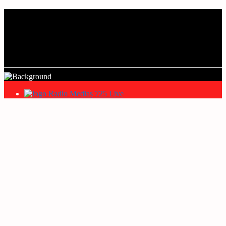
Current track
Title
Artist
Radio Mediaș 725 Live