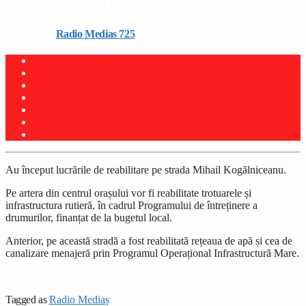
Kogălniceanu
Written by
Radio Medias 725
on 14 august 2025
Au început lucrările de reabilitare pe strada Mihail Kogălniceanu.
Pe artera din centrul orașului vor fi reabilitate trotuarele și
infrastructura rutieră, în cadrul Programului de întreținere a
drumurilor, finanțat de la bugetul local.
Anterior, pe această stradă a fost reabilitată rețeaua de apă și cea de
canalizare menajeră prin Programul Operațional Infrastructură Mare.
Tagged as
Radio Mediaș