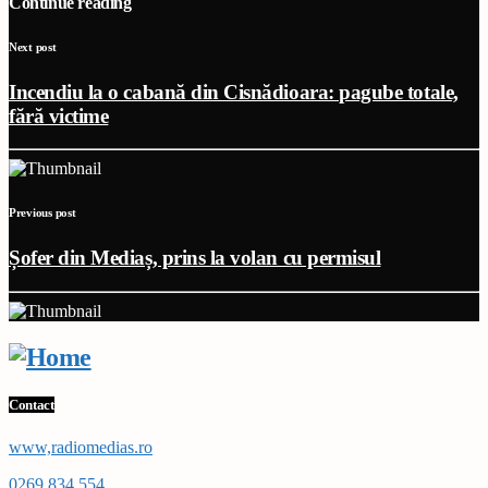
Continue reading
Next post
Incendiu la o cabană din Cisnădioara: pagube totale,
fără victime
Previous post
Șofer din Mediaș, prins la volan cu permisul
Contact
www,radiomedias.ro
0269 834 554