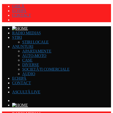
GRILĂ
ECHIPĂ
CONTACT
RADIO MEDIAȘ
ȘTIRI
STIRI LOCALE
ANUNȚURI
APARTAMENTE
AUTO-MOTO
CASE
DIVERSE
SOCIETĂȚI COMERCIALE
AUDIO
ECHIPĂ
CONTACT
ASCULTĂ LIVE