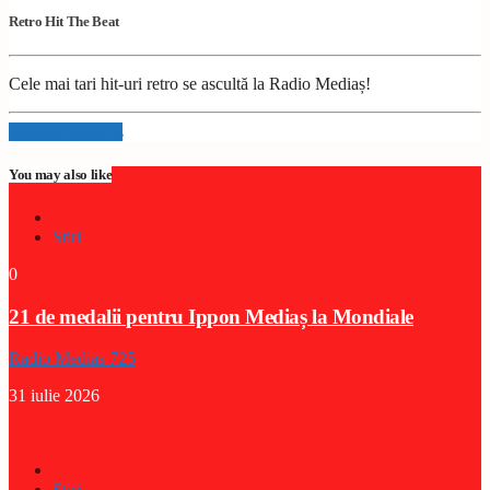
Retro Hit The Beat
Cele mai tari hit-uri retro se ascultă la Radio Mediaș!
Info and episodes
You may also like
Stiri
0
21 de medalii pentru Ippon Mediaș la Mondiale
Radio Medias 725
31 iulie 2026
Stiri