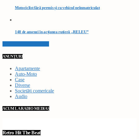
Motociclist fără permis și cu vehicul neînmatriculat
148 de amenzi în acțiunea rutieră „RELEU”
VEZI TOATE STIRILE
ANUNȚURI
Apartamente
Auto-Moto
Case
Diverse
Societăți comericale
Audio
ACUM LA RADIO MEDIAȘ
Retro Hit The Beat