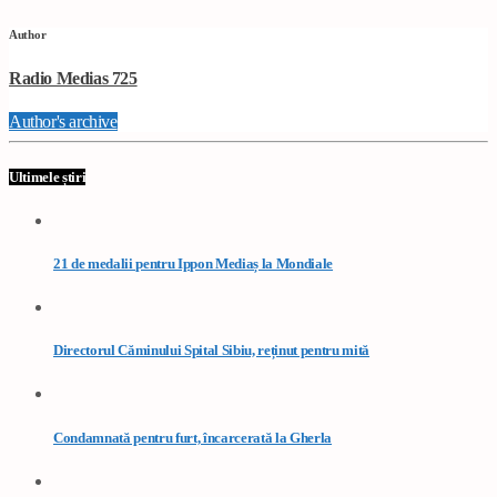
Author
Radio Medias 725
Author's archive
Ultimele știri
21 de medalii pentru Ippon Mediaș la Mondiale
Directorul Căminului Spital Sibiu, reținut pentru mită
Condamnată pentru furt, încarcerată la Gherla