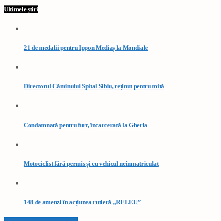
Ultimele știri
21 de medalii pentru Ippon Mediaș la Mondiale
Directorul Căminului Spital Sibiu, reținut pentru mită
Condamnată pentru furt, încarcerată la Gherla
Motociclist fără permis și cu vehicul neînmatriculat
148 de amenzi în acțiunea rutieră „RELEU”