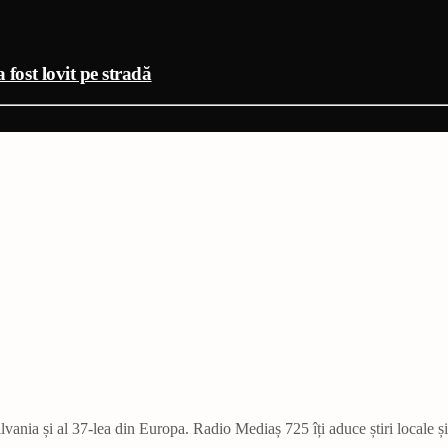
 fost lovit pe stradă
vania și al 37-lea din Europa. Radio Mediaș 725 îți aduce știri locale ș