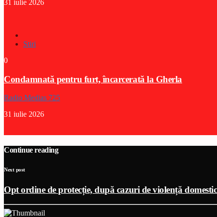
31 iulie 2026
Stiri
0
Condamnată pentru furt, încarcerată la Gherla
Radio Medias 725
31 iulie 2026
Continue reading
Next post
Opt ordine de protecție, după cazuri de violență domesti