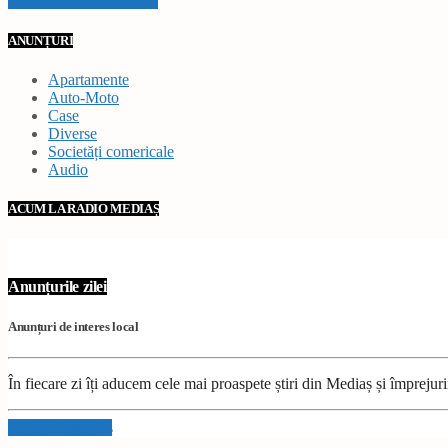
VEZI TOATE STIRILE
ANUNȚURI
Apartamente
Auto-Moto
Case
Diverse
Societăți comericale
Audio
ACUM LA RADIO MEDIAȘ
Anunțurile zilei
Anunțuri de interes local
În fiecare zi îți aducem cele mai proaspete știri din Mediaș și împrejur
Info and episodes