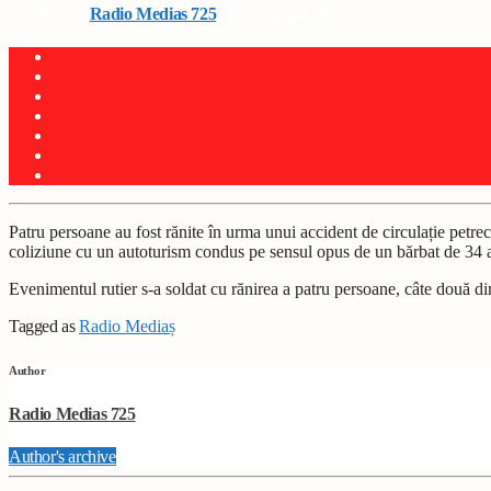
Written by
Radio Medias 725
on 17 august 2025
Patru persoane au fost rănite în urma unui accident de circulație petre
coliziune cu un autoturism condus pe sensul opus de un bărbat de 34 
Evenimentul rutier s-a soldat cu rănirea a patru persoane, câte două di
Tagged as
Radio Mediaș
Author
Radio Medias 725
Author's archive