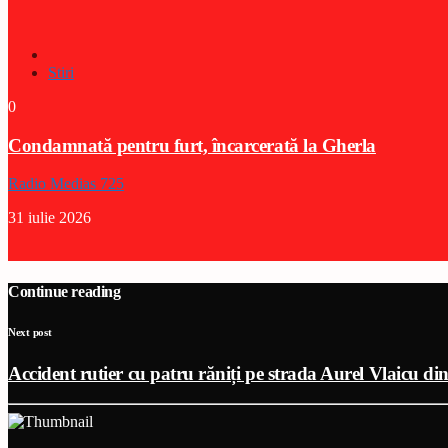
Stiri
0
Condamnată pentru furt, încarcerată la Gherla
Radio Medias 725
31 iulie 2026
Continue reading
Next post
Accident rutier cu patru răniți pe strada Aurel Vlaicu di