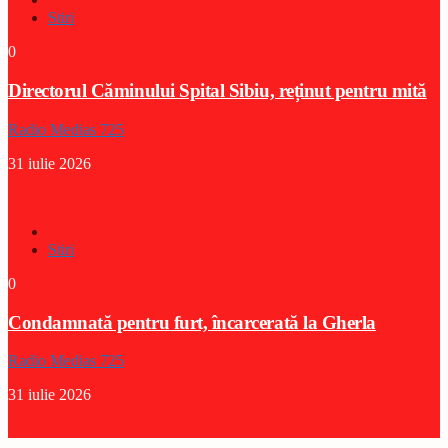
Stiri
0
Directorul Căminului Spital Sibiu, reținut pentru mită
Radio Medias 725
31 iulie 2026
Stiri
0
Condamnată pentru furt, încarcerată la Gherla
Radio Medias 725
31 iulie 2026