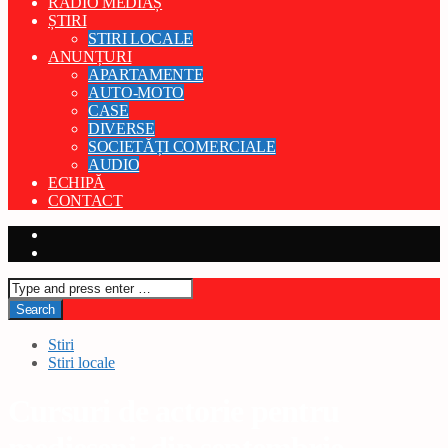
RADIO MEDIAȘ
ȘTIRI
STIRI LOCALE
ANUNȚURI
APARTAMENTE
AUTO-MOTO
CASE
DIVERSE
SOCIETĂȚI COMERCIALE
AUDIO
ECHIPĂ
CONTACT
Stiri
Stiri locale
Cursuri de actorie pentru