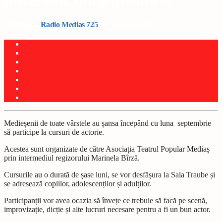
medieșeni, din septembrie
Written by
Radio Medias 725
on 18 august 2025
Medieșenii de toate vârstele au șansa începând cu luna septembrie
să participe la cursuri de actorie.
Acestea sunt organizate de către Asociația Teatrul Popular Mediaș
prin intermediul regizorului Marinela Bîrză.
Cursurile au o durată de șase luni, se vor desfășura la Sala Traube și
se adresează copiilor, adolescenților și adulților.
Participanții vor avea ocazia să învețe ce trebuie să facă pe scenă,
improvizație, dicție și alte lucruri necesare pentru a fi un bun actor.