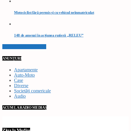
Motociclist fără permis și cu vehicul neînmatriculat
148 de amenzi în acțiunea rutieră „RELEU”
VEZI TOATE STIRILE
ANUNȚURI
Apartamente
Auto-Moto
Case
Diverse
Societăți comericale
Audio
ACUM LA RADIO MEDIAȘ
Ziua la Mediaș