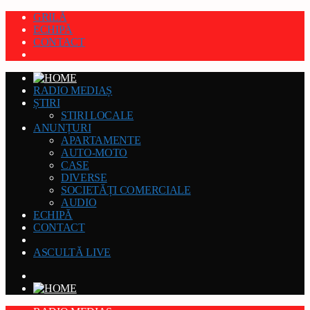
GRILĂ
ECHIPĂ
CONTACT
RADIO MEDIAȘ
ȘTIRI
STIRI LOCALE
ANUNȚURI
APARTAMENTE
AUTO-MOTO
CASE
DIVERSE
SOCIETĂȚI COMERCIALE
AUDIO
ECHIPĂ
CONTACT
ASCULTĂ LIVE