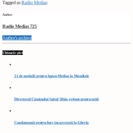
Tagged as
Radio Mediaș
Author
Radio Medias 725
Author's archive
Ultimele știri
21 de medalii pentru Ippon Mediaș la Mondiale
Directorul Căminului Spital Sibiu, reținut pentru mită
Condamnată pentru furt, încarcerată la Gherla