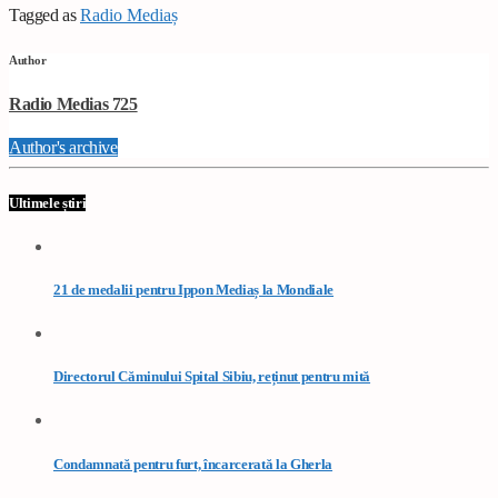
Tagged as
Radio Mediaș
Author
Radio Medias 725
Author's archive
Ultimele știri
21 de medalii pentru Ippon Mediaș la Mondiale
Directorul Căminului Spital Sibiu, reținut pentru mită
Condamnată pentru furt, încarcerată la Gherla