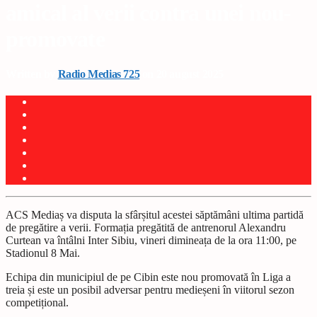
amical al verii contra unei nou-
promovate
Written by
Radio Medias 725
on 20 august 2025
ACS Mediaș va disputa la sfârșitul acestei săptămâni ultima partidă
de pregătire a verii. Formația pregătită de antrenorul Alexandru
Curtean va întâlni Inter Sibiu, vineri dimineața de la ora 11:00, pe
Stadionul 8 Mai.
Echipa din municipiul de pe Cibin este nou promovată în Liga a
treia și este un posibil adversar pentru medieșeni în viitorul sezon
competițional.