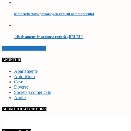
Motociclist fără permis și cu vehicul neînmatriculat
148 de amenzi în acțiunea rutieră „RELEU”
VEZI TOATE STIRILE
ANUNȚURI
Apartamente
Auto-Moto
Case
Diverse
Societăți comericale
Audio
ACUM LA RADIO MEDIAȘ