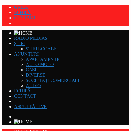
GRILĂ
ECHIPĂ
CONTACT
RADIO MEDIAȘ
ȘTIRI
STIRI LOCALE
ANUNȚURI
APARTAMENTE
AUTO-MOTO
CASE
DIVERSE
SOCIETĂȚI COMERCIALE
AUDIO
ECHIPĂ
CONTACT
ASCULTĂ LIVE