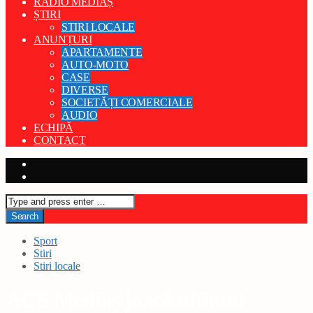
RADIO MEDIAȘ
ȘTIRI
STIRI LOCALE
ANUNȚURI
APARTAMENTE
AUTO-MOTO
CASE
DIVERSE
SOCIETĂȚI COMERCIALE
AUDIO
ECHIPĂ
CONTACT
Sport
Stiri
Stiri locale
ACS Mediaș joacă ultimul