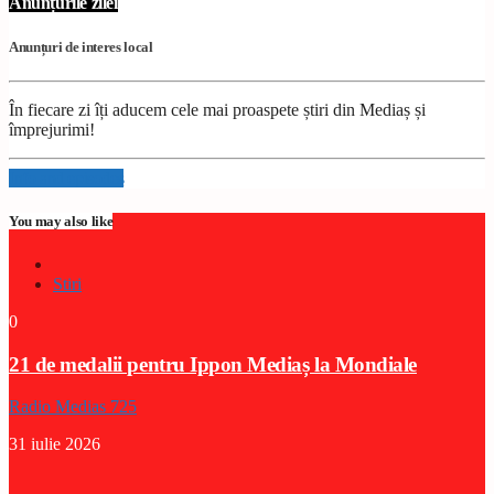
Anunțurile zilei
Anunțuri de interes local
În fiecare zi îți aducem cele mai proaspete știri din Mediaș și
împrejurimi!
Info and episodes
You may also like
Stiri
0
21 de medalii pentru Ippon Mediaș la Mondiale
Radio Medias 725
31 iulie 2026