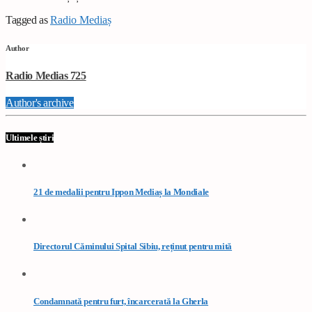
Tagged as
Radio Mediaș
Author
Radio Medias 725
Author's archive
Ultimele știri
21 de medalii pentru Ippon Mediaș la Mondiale
Directorul Căminului Spital Sibiu, reținut pentru mită
Condamnată pentru furt, încarcerată la Gherla