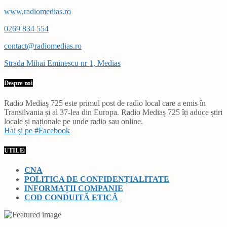
www,radiomedias.ro
0269 834 554
contact@radiomedias.ro
Strada Mihai Eminescu nr 1, Medias
Despre noi
Radio Mediaș 725 este primul post de radio local care a emis în
Transilvania și al 37-lea din Europa. Radio Mediaș 725 îți aduce știri
locale și naționale pe unde radio sau online.
Hai și pe #Facebook
UTILE:
CNA
POLITICA DE CONFIDENȚIALITATE
INFORMAȚII COMPANIE
COD CONDUITĂ ETICĂ