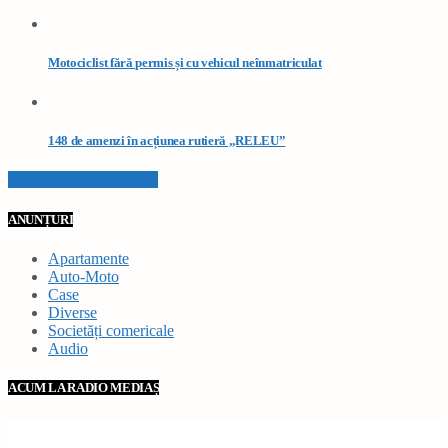
Motociclist fără permis și cu vehicul neînmatriculat
148 de amenzi în acțiunea rutieră „RELEU”
VEZI TOATE STIRILE
ANUNȚURI
Apartamente
Auto-Moto
Case
Diverse
Societăți comericale
Audio
ACUM LA RADIO MEDIAȘ