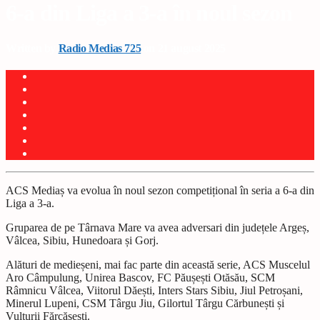
6-a din Liga a 3-a în noul sezon
Written by
Radio Medias 725
on 21 august 2025
ACS Mediaș va evolua în noul sezon competițional în seria a 6-a din
Liga a 3-a.
Gruparea de pe Târnava Mare va avea adversari din județele Argeș,
Vâlcea, Sibiu, Hunedoara și Gorj.
Alături de medieșeni, mai fac parte din această serie, ACS Muscelul
Aro Câmpulung, Unirea Bascov, FC Păușești Otăsău, SCM
Râmnicu Vâlcea, Viitorul Dăești, Inters Stars Sibiu, Jiul Petroșani,
Minerul Lupeni, CSM Târgu Jiu, Gilortul Târgu Cărbunești și
Vulturii Fărcășești.