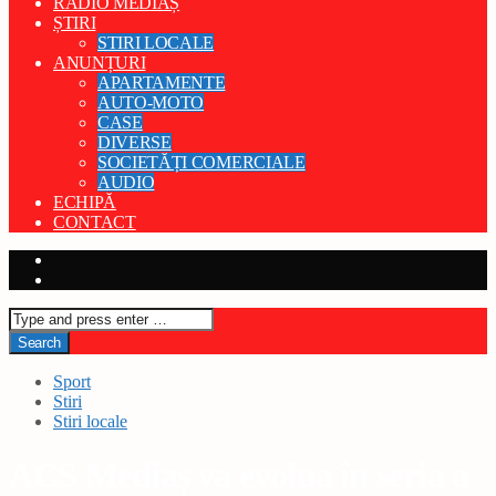
RADIO MEDIAȘ
ȘTIRI
STIRI LOCALE
ANUNȚURI
APARTAMENTE
AUTO-MOTO
CASE
DIVERSE
SOCIETĂȚI COMERCIALE
AUDIO
ECHIPĂ
CONTACT
Sport
Stiri
Stiri locale
ACS Mediaș va evolua în seria a