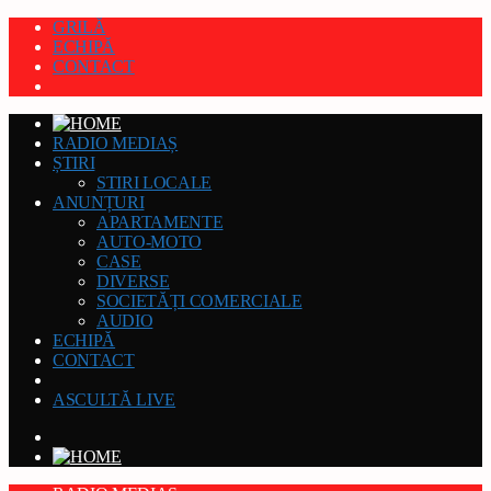
GRILĂ
ECHIPĂ
CONTACT
RADIO MEDIAȘ
ȘTIRI
STIRI LOCALE
ANUNȚURI
APARTAMENTE
AUTO-MOTO
CASE
DIVERSE
SOCIETĂȚI COMERCIALE
AUDIO
ECHIPĂ
CONTACT
ASCULTĂ LIVE