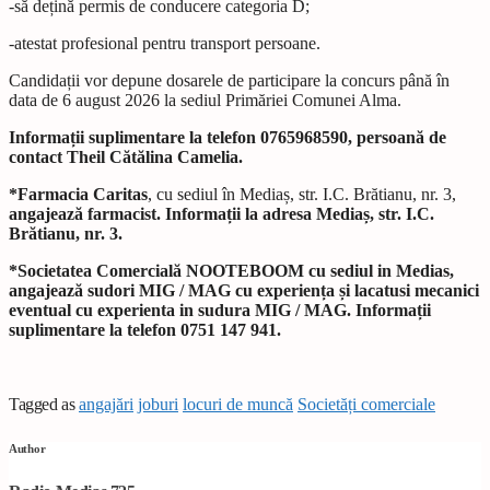
-să dețină permis de conducere categoria D;
-atestat profesional pentru transport persoane.
Candidații vor depune dosarele de participare la concurs până în
data de 6 august 2026 la sediul Primăriei Comunei Alma.
Informații suplimentare la telefon 0765968590, persoană de
contact Theil Cătălina Camelia.
*Farmacia Caritas
, cu sediul în Mediaș, str. I.C. Brătianu, nr. 3,
angajează farmacist. Informații la adresa Mediaș, str. I.C.
Brătianu, nr. 3.
*Societatea Comercială NOOTEBOOM cu sediul in Medias,
angajează sudori MIG / MAG cu experiența și lacatusi mecanici
eventual cu experienta in sudura MIG / MAG.
Informații
suplimentare la telefon
0751 147 941.
Tagged as
angajări
joburi
locuri de muncă
Societăți comerciale
Author