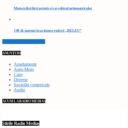
Motociclist fără permis și cu vehicul neînmatriculat
148 de amenzi în acțiunea rutieră „RELEU”
VEZI TOATE STIRILE
ANUNȚURI
Apartamente
Auto-Moto
Case
Diverse
Societăți comericale
Audio
ACUM LA RADIO MEDIAȘ
Știrile Radio Mediaș