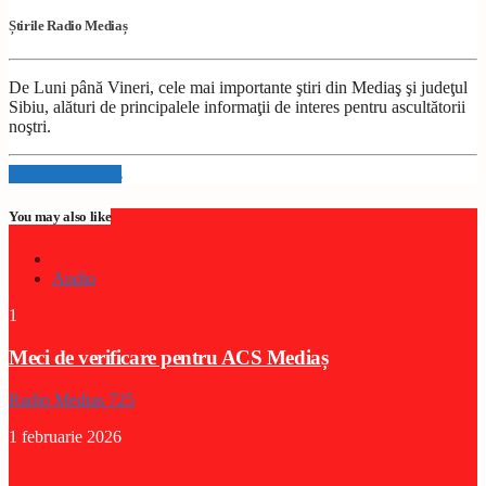
Știrile Radio Mediaș
De Luni până Vineri, cele mai importante ştiri din Mediaş şi judeţul
Sibiu, alături de principalele informaţii de interes pentru ascultătorii
noştri.
Info and episodes
You may also like
Audio
1
Meci de verificare pentru ACS Mediaș
Radio Medias 725
1 februarie 2026