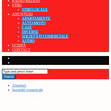
RADIO MEDIAȘ
ȘTIRI
STIRI LOCALE
ANUNȚURI
APARTAMENTE
AUTO-MOTO
CASE
DIVERSE
SOCIETĂȚI COMERCIALE
AUDIO
ECHIPĂ
CONTACT
Anunțuri
Societăți comericale
Societăți comerciale