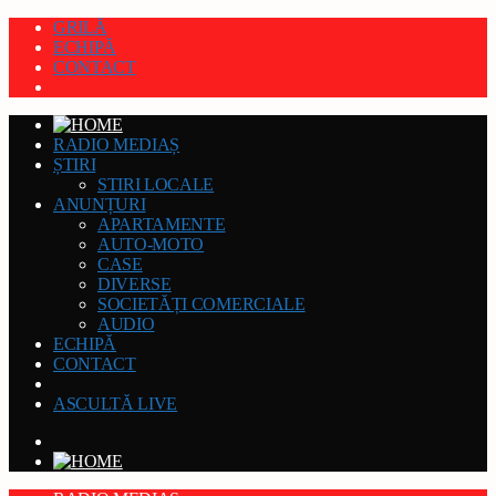
GRILĂ
ECHIPĂ
CONTACT
RADIO MEDIAȘ
ȘTIRI
STIRI LOCALE
ANUNȚURI
APARTAMENTE
AUTO-MOTO
CASE
DIVERSE
SOCIETĂȚI COMERCIALE
AUDIO
ECHIPĂ
CONTACT
ASCULTĂ LIVE