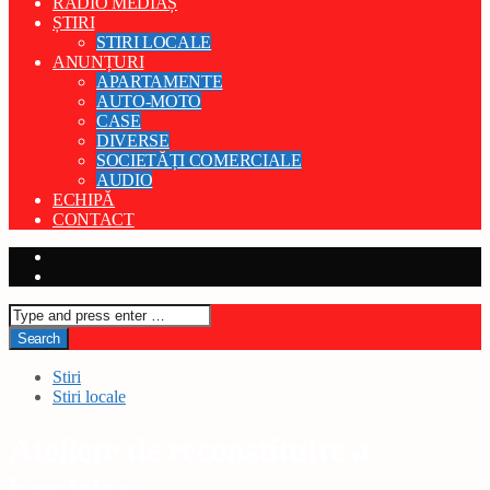
RADIO MEDIAȘ
ȘTIRI
STIRI LOCALE
ANUNȚURI
APARTAMENTE
AUTO-MOTO
CASE
DIVERSE
SOCIETĂȚI COMERCIALE
AUDIO
ECHIPĂ
CONTACT
Stiri
Stiri locale
Ateliere de reconstituire a