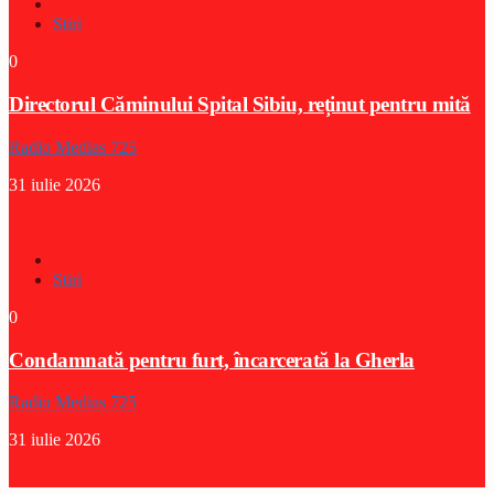
Stiri
0
Directorul Căminului Spital Sibiu, reținut pentru mită
Radio Medias 725
31 iulie 2026
Stiri
0
Condamnată pentru furt, încarcerată la Gherla
Radio Medias 725
31 iulie 2026