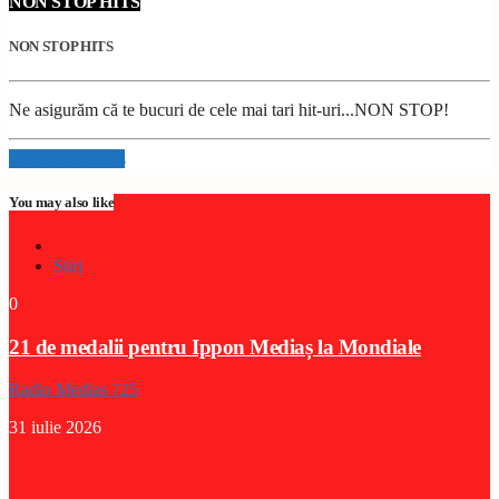
NON STOP HITS
NON STOP HITS
Ne asigurăm că te bucuri de cele mai tari hit-uri...NON STOP!
Info and episodes
You may also like
Stiri
0
21 de medalii pentru Ippon Mediaș la Mondiale
Radio Medias 725
31 iulie 2026