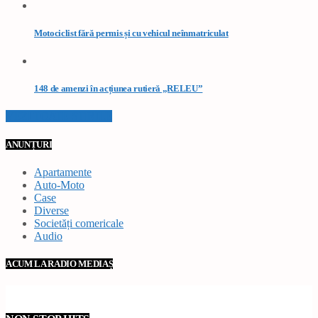
Motociclist fără permis și cu vehicul neînmatriculat
148 de amenzi în acțiunea rutieră „RELEU”
VEZI TOATE STIRILE
ANUNȚURI
Apartamente
Auto-Moto
Case
Diverse
Societăți comericale
Audio
ACUM LA RADIO MEDIAȘ