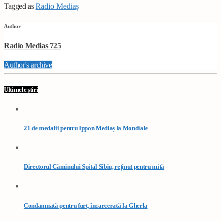
Tagged as
Radio Mediaș
Author
Radio Medias 725
Author's archive
Ultimele știri
21 de medalii pentru Ippon Mediaș la Mondiale
Directorul Căminului Spital Sibiu, reținut pentru mită
Condamnată pentru furt, încarcerată la Gherla