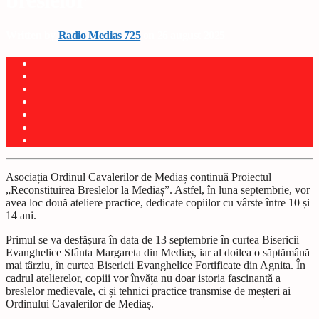
breslelor
Written by
Radio Medias 725
on 26 august 2025
Asociația Ordinul Cavalerilor de Mediaș continuă Proiectul
„Reconstituirea Breslelor la Mediaș”. Astfel, în luna septembrie, vor
avea loc două ateliere practice, dedicate copiilor cu vârste între 10 și
14 ani.
Primul se va desfășura în data de 13 septembrie în curtea Bisericii
Evanghelice Sfânta Margareta din Mediaș, iar al doilea o săptămână
mai târziu, în curtea Bisericii Evanghelice Fortificate din Agnita. În
cadrul atelierelor, copiii vor învăța nu doar istoria fascinantă a
breslelor medievale, ci și tehnici practice transmise de meșteri ai
Ordinului Cavalerilor de Mediaș.