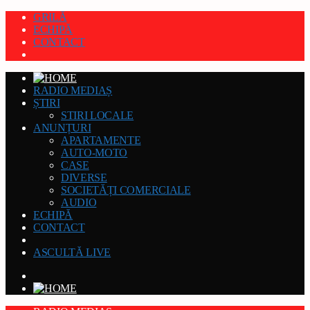
GRILĂ
ECHIPĂ
CONTACT
RADIO MEDIAȘ
ȘTIRI
STIRI LOCALE
ANUNȚURI
APARTAMENTE
AUTO-MOTO
CASE
DIVERSE
SOCIETĂȚI COMERCIALE
AUDIO
ECHIPĂ
CONTACT
ASCULTĂ LIVE