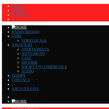
GRILĂ
ECHIPĂ
CONTACT
RADIO MEDIAȘ
ȘTIRI
STIRI LOCALE
ANUNȚURI
APARTAMENTE
AUTO-MOTO
CASE
DIVERSE
SOCIETĂȚI COMERCIALE
AUDIO
ECHIPĂ
CONTACT
ASCULTĂ LIVE