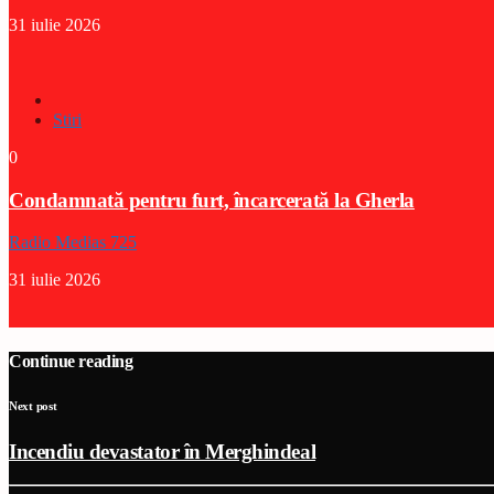
31 iulie 2026
Stiri
0
Condamnată pentru furt, încarcerată la Gherla
Radio Medias 725
31 iulie 2026
Continue reading
Next post
Incendiu devastator în Merghindeal