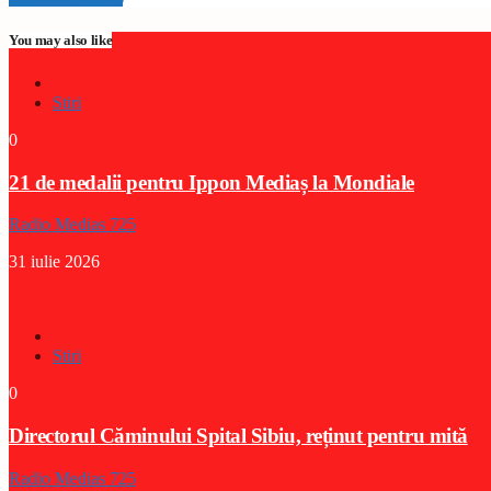
You may also like
Stiri
0
21 de medalii pentru Ippon Mediaș la Mondiale
Radio Medias 725
31 iulie 2026
Stiri
0
Directorul Căminului Spital Sibiu, reținut pentru mită
Radio Medias 725