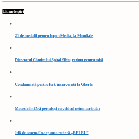
Ultimele știri
21 de medalii pentru Ippon Mediaș la Mondiale
Directorul Căminului Spital Sibiu, reținut pentru mită
Condamnată pentru furt, încarcerată la Gherla
Motociclist fără permis și cu vehicul neînmatriculat
148 de amenzi în acțiunea rutieră „RELEU”