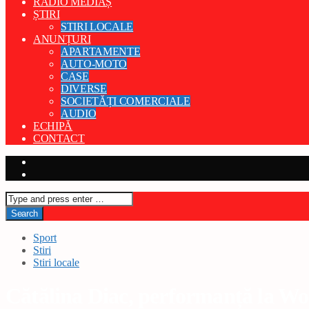
RADIO MEDIAȘ
ȘTIRI
STIRI LOCALE
ANUNȚURI
APARTAMENTE
AUTO-MOTO
CASE
DIVERSE
SOCIETĂȚI COMERCIALE
AUDIO
ECHIPĂ
CONTACT
Sport
Stiri
Stiri locale
Cătălina Diac, performanță la W