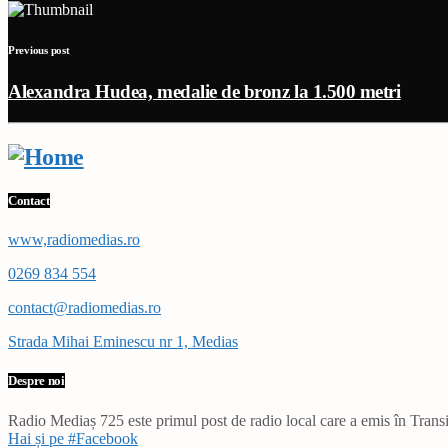
Previous post
Alexandra Hudea, medalie de bronz la 1.500 metri
Contact
www,radiomedias.ro
0269 834 554
contact@radiomedias.ro
Strada Mihai Eminescu nr 1, Medias
Despre noi
Radio Mediaș 725 este primul post de radio local care a emis în Transil
Hai și pe #Facebook