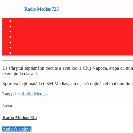
Written by
Radio Medias 725
on 26 august 2025
La sfârșitul săptămânii trecute a avut loc la Cluj-Napoca, etapa cu nu
exercițiu la clasa 2.
Sportiva legitimată la CSM Mediaș, a reușit să obțină cel mai bun timp
Tagged as
Radio Mediaș
Author
Radio Medias 725
Author's archive