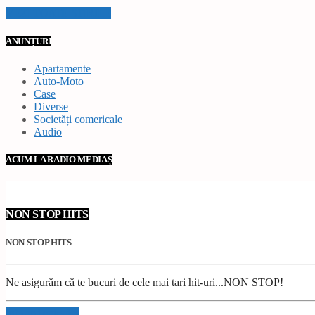
VEZI TOATE STIRILE
ANUNȚURI
Apartamente
Auto-Moto
Case
Diverse
Societăți comericale
Audio
ACUM LA RADIO MEDIAȘ
NON STOP HITS
NON STOP HITS
Ne asigurăm că te bucuri de cele mai tari hit-uri...NON STOP!
Info and episodes