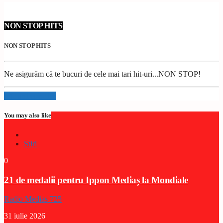
NON STOP HITS
NON STOP HITS
Ne asigurăm că te bucuri de cele mai tari hit-uri...NON STOP!
Info and episodes
You may also like
Stiri
0
21 de medalii pentru Ippon Mediaș la Mondiale
Radio Medias 725
31 iulie 2026