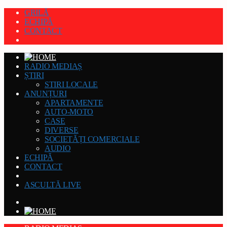
GRILĂ
ECHIPĂ
CONTACT
RADIO MEDIAȘ
ȘTIRI
STIRI LOCALE
ANUNȚURI
APARTAMENTE
AUTO-MOTO
CASE
DIVERSE
SOCIETĂȚI COMERCIALE
AUDIO
ECHIPĂ
CONTACT
ASCULTĂ LIVE