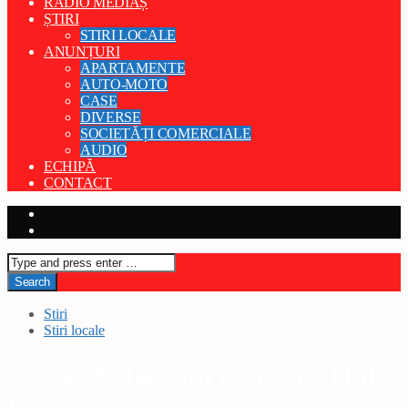
RADIO MEDIAȘ
ȘTIRI
STIRI LOCALE
ANUNȚURI
APARTAMENTE
AUTO-MOTO
CASE
DIVERSE
SOCIETĂȚI COMERCIALE
AUDIO
ECHIPĂ
CONTACT
Stiri
Stiri locale
Cupa Mediașului revine pe Hula