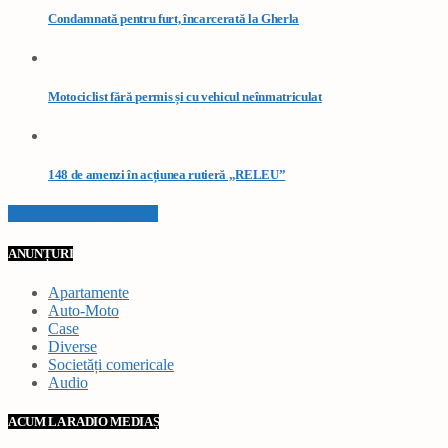
Condamnată pentru furt, încarcerată la Gherla
Motociclist fără permis și cu vehicul neînmatriculat
148 de amenzi în acțiunea rutieră „RELEU”
VEZI TOATE STIRILE
ANUNȚURI
Apartamente
Auto-Moto
Case
Diverse
Societăți comericale
Audio
ACUM LA RADIO MEDIAȘ