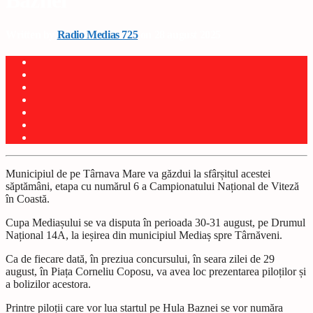
Baznei
Written by
Radio Medias 725
on 28 august 2025
Municipiul de pe Târnava Mare va găzdui la sfâr
ș
itul acestei
săptămâni, etapa cu numărul 6 a Campionatului Na
ț
ional de Viteză
în Coastă.
Cupa Media
ș
ului se va disputa în perioada 30-31 august, pe Drumul
Na
ț
ional 14A, la ie
ș
irea din municipiul Media
ș
spre Târnăveni.
Ca de fiecare dată, în preziua concursului, în seara zilei de 29
august, în Pia
ț
a Corneliu Coposu, va avea loc prezentarea pilo
ț
ilor
ș
i
a bolizilor acestora.
Printre pilo
ț
ii care vor lua startul pe Hula Baznei se vor număra