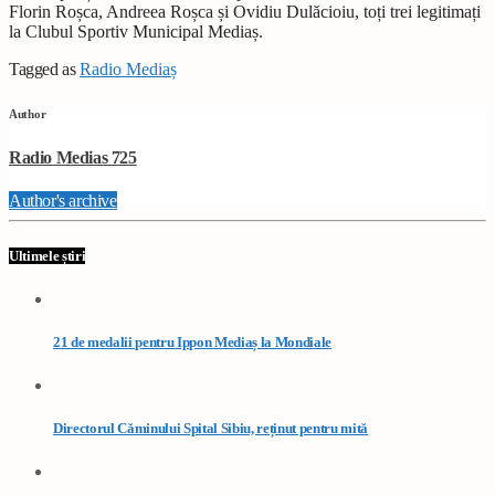
Florin Ro
ș
ca, Andreea Ro
ș
ca
ș
i Ovidiu Dulăcioiu, to
ț
i trei legitima
ț
i
la Clubul Sportiv Municipal Media
ș
.
Tagged as
Radio Mediaș
Author
Radio Medias 725
Author's archive
Ultimele știri
21 de medalii pentru Ippon Mediaș la Mondiale
Directorul Căminului Spital Sibiu, reținut pentru mită