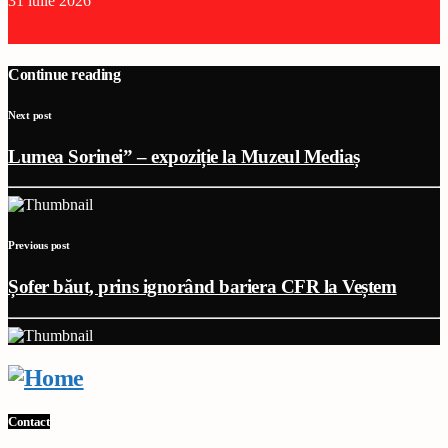
31 iulie 2026
Continue reading
Next post
Lumea Sorinei” – expoziție la Muzeul Mediaș
Previous post
Șofer băut, prins ignorând bariera CFR la Veștem
Contact