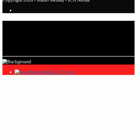
Current track
Title
Artist
Radio Mediaș 725 Live