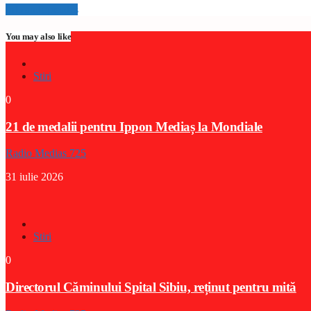
Info and episodes
You may also like
Stiri
0
21 de medalii pentru Ippon Mediaș la Mondiale
Radio Medias 725
31 iulie 2026
Stiri
0
Directorul Căminului Spital Sibiu, reținut pentru mită