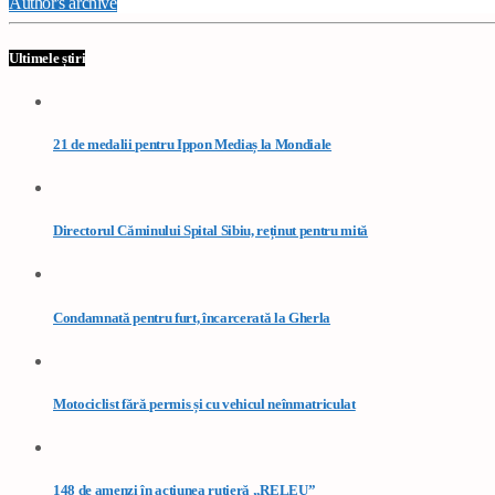
Author's archive
Ultimele știri
21 de medalii pentru Ippon Mediaș la Mondiale
Directorul Căminului Spital Sibiu, reținut pentru mită
Condamnată pentru furt, încarcerată la Gherla
Motociclist fără permis și cu vehicul neînmatriculat
148 de amenzi în acțiunea rutieră „RELEU”