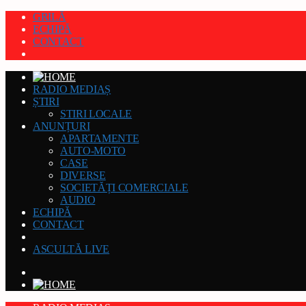
GRILĂ
ECHIPĂ
CONTACT
RADIO MEDIAȘ
ȘTIRI
STIRI LOCALE
ANUNȚURI
APARTAMENTE
AUTO-MOTO
CASE
DIVERSE
SOCIETĂȚI COMERCIALE
AUDIO
ECHIPĂ
CONTACT
ASCULTĂ LIVE