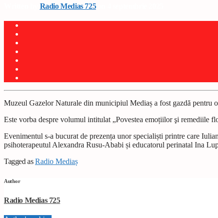
Written by
Radio Medias 725
on 4 septembrie 2025
Muzeul Gazelor Naturale din municipiul Mediaș a fost gazdă pentru o 
Este vorba despre volumul intitulat „Povestea emoțiilor şi remediile 
Evenimentul s-a bucurat de prezența unor specialiști printre care Iul
psihoterapeutul Alexandra Rusu-Ababi și educatorul perinatal Ina Lu
Tagged as
Radio Mediaș
Author
Radio Medias 725