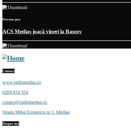
Previous post
ACS Mediaș joacă vineri la Bascov
Contact
www,radiomedias.ro
0269 834 554
contact@radiomedias.ro
Strada Mihai Eminescu nr 1, Medias
Despre noi