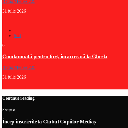
Radio Medias 725
31 iulie 2026
Stiri
0
Condamnată pentru furt, încarcerată la Gherla
Radio Medias 725
31 iulie 2026
Continue reading
Next post
Încep înscrierile la Clubul Copiilor Mediaș