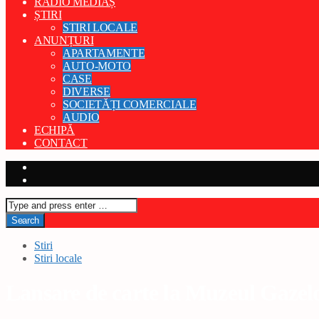
RADIO MEDIAȘ
ȘTIRI
STIRI LOCALE
ANUNȚURI
APARTAMENTE
AUTO-MOTO
CASE
DIVERSE
SOCIETĂȚI COMERCIALE
AUDIO
ECHIPĂ
CONTACT
Stiri
Stiri locale
Lansare de carte la Muzeul Gazel