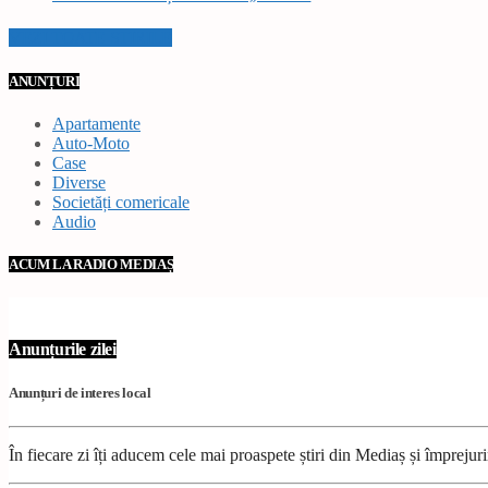
VEZI TOATE STIRILE
ANUNȚURI
Apartamente
Auto-Moto
Case
Diverse
Societăți comericale
Audio
ACUM LA RADIO MEDIAȘ
Anunțurile zilei
Anunțuri de interes local
În fiecare zi îți aducem cele mai proaspete știri din Mediaș și împrejur