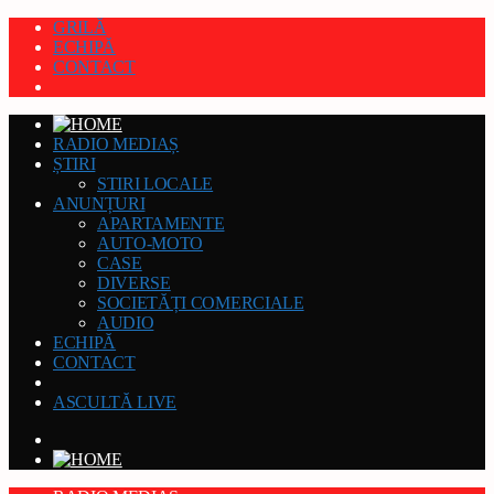
GRILĂ
ECHIPĂ
CONTACT
RADIO MEDIAȘ
ȘTIRI
STIRI LOCALE
ANUNȚURI
APARTAMENTE
AUTO-MOTO
CASE
DIVERSE
SOCIETĂȚI COMERCIALE
AUDIO
ECHIPĂ
CONTACT
ASCULTĂ LIVE