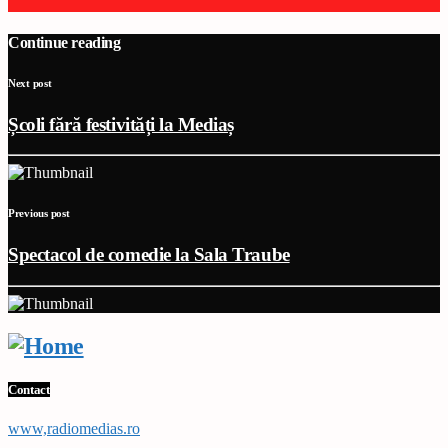
Continue reading
Next post
Școli fără festivități la Mediaș
Previous post
Spectacol de comedie la Sala Traube
Contact
www,radiomedias.ro