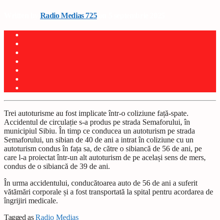
Written by
Radio Medias 725
on 5 septembrie 2025
Trei autoturisme au fost implicate într-o coliziune față-spate.
Accidentul de circulație s-a produs pe strada Semaforului, în
municipiul Sibiu. În timp ce conducea un autoturism pe strada
Semaforului, un sibian de 40 de ani a intrat în coliziune cu un
autoturism condus în fața sa, de către o sibiancă de 56 de ani, pe
care l-a proiectat într-un alt autoturism de pe același sens de mers,
condus de o sibiancă de 39 de ani.
În urma accidentului, conducătoarea auto de 56 de ani a suferit
vătămări corporale și a fost transportată la spital pentru acordarea de
îngrijiri medicale.
Tagged as
Radio Mediaș