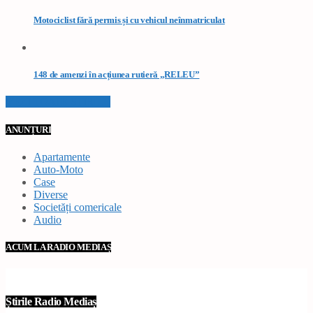
Motociclist fără permis și cu vehicul neînmatriculat
148 de amenzi în acțiunea rutieră „RELEU”
VEZI TOATE STIRILE
ANUNȚURI
Apartamente
Auto-Moto
Case
Diverse
Societăți comericale
Audio
ACUM LA RADIO MEDIAȘ
Știrile Radio Mediaș