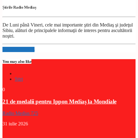
Știrile Radio Mediaș
De Luni până Vineri, cele mai importante ştiri din Mediaş şi judeţul
Sibiu, alături de principalele informaţii de interes pentru ascultătorii
noştri.
Info and episodes
You may also like
Stiri
0
21 de medalii pentru Ippon Mediaș la Mondiale
Radio Medias 725
31 iulie 2026