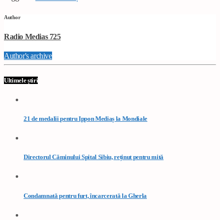
Author
Radio Medias 725
Author's archive
Ultimele știri
21 de medalii pentru Ippon Mediaș la Mondiale
Directorul Căminului Spital Sibiu, reținut pentru mită
Condamnată pentru furt, încarcerată la Gherla