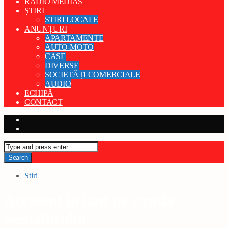
RADIO MEDIAȘ
ȘTIRI
STIRI LOCALE
ANUNȚURI
APARTAMENTE
AUTO-MOTO
CASE
DIVERSE
SOCIETĂȚI COMERCIALE
AUDIO
ECHIPĂ
CONTACT
Stiri
Accident în lanț pe strada
Semaforului