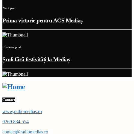
Next post
Prima victorie pentru ACS Mediaș
Previous post
Școli fără festivități la Mediaș
Contact
www,radiomedias.ro
0269 834 554
contact@radiomedias.ro