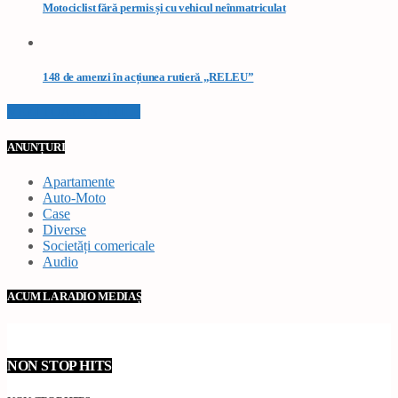
Motociclist fără permis și cu vehicul neînmatriculat
148 de amenzi în acțiunea rutieră „RELEU”
VEZI TOATE STIRILE
ANUNȚURI
Apartamente
Auto-Moto
Case
Diverse
Societăți comericale
Audio
ACUM LA RADIO MEDIAȘ
NON STOP HITS