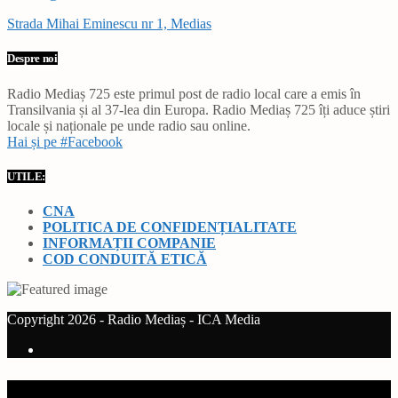
Strada Mihai Eminescu nr 1, Medias
Despre noi
Radio Mediaș 725 este primul post de radio local care a emis în
Transilvania și al 37-lea din Europa. Radio Mediaș 725 îți aduce știri
locale și naționale pe unde radio sau online.
Hai și pe #Facebook
UTILE:
CNA
POLITICA DE CONFIDENȚIALITATE
INFORMAȚII COMPANIE
COD CONDUITĂ ETICĂ
Copyright 2026 - Radio Mediaș - ICA Media
Current track