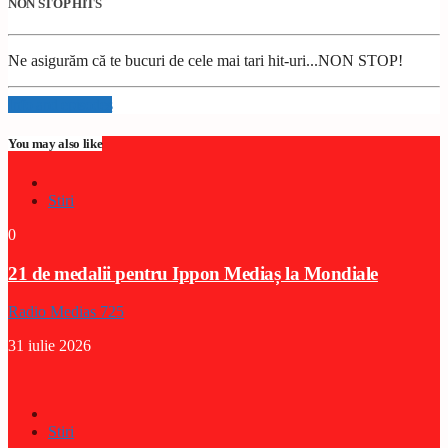
NON STOP HITS
Ne asigurăm că te bucuri de cele mai tari hit-uri...NON STOP!
Info and episodes
You may also like
Stiri
0
21 de medalii pentru Ippon Mediaș la Mondiale
Radio Medias 725
31 iulie 2026
Stiri