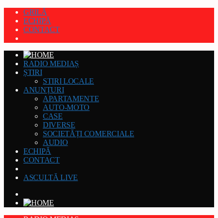
GRILĂ
ECHIPĂ
CONTACT
RADIO MEDIAȘ
ȘTIRI
STIRI LOCALE
ANUNȚURI
APARTAMENTE
AUTO-MOTO
CASE
DIVERSE
SOCIETĂȚI COMERCIALE
AUDIO
ECHIPĂ
CONTACT
ASCULTĂ LIVE