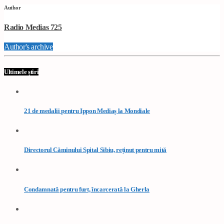
Author
Radio Medias 725
Author's archive
Ultimele știri
21 de medalii pentru Ippon Mediaș la Mondiale
Directorul Căminului Spital Sibiu, reținut pentru mită
Condamnată pentru furt, încarcerată la Gherla