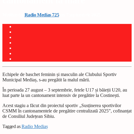
cantonament la mare
Written by
Radio Medias 725
on 7 septembrie 2025
Echipele de baschet feminin și masculin ale Clubului Sportiv
Municipal Mediaș, s-au pregătit la malul mării.
În perioada 27 august – 3 septembrie, fetele U17 și băieții U20, au
luat parte la un cantonament intensiv de pregătire la Costinești.
Acest stagiu a făcut din proiectul sportiv „Susținerea sportivilor
CSMM în cantonamentele de pregătire centralizată 2025”, cofinanțat
de Consiliul Județean Sibiu.
Tagged as
Radio Mediaș