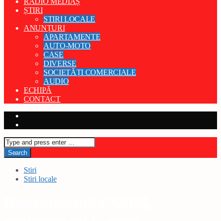
RADIO MEDIAȘ
ȘTIRI
STIRI LOCALE
ANUNȚURI
APARTAMENTE
AUTO-MOTO
CASE
DIVERSE
SOCIETĂȚI COMERCIALE
AUDIO
ECHIPĂ
CONTACT
Stiri
Stiri locale
Baschetbaliștii CSMM,