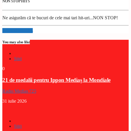
NON STOP HITS
Ne asigurăm că te bucuri de cele mai tari hit-uri...NON STOP!
Info and episodes
You may also like
Stiri
0
21 de medalii pentru Ippon Mediaș la Mondiale
Radio Medias 725
31 iulie 2026
Stiri