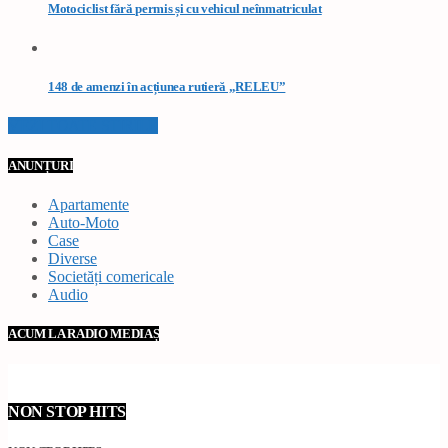
Motociclist fără permis și cu vehicul neînmatriculat
148 de amenzi în acțiunea rutieră „RELEU”
VEZI TOATE STIRILE
ANUNȚURI
Apartamente
Auto-Moto
Case
Diverse
Societăți comericale
Audio
ACUM LA RADIO MEDIAȘ
NON STOP HITS