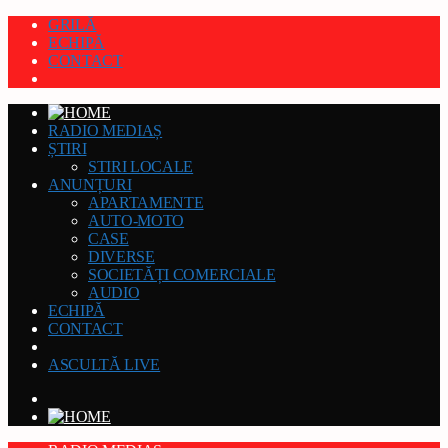
GRILĂ
ECHIPĂ
CONTACT
RADIO MEDIAȘ
ȘTIRI
STIRI LOCALE
ANUNȚURI
APARTAMENTE
AUTO-MOTO
CASE
DIVERSE
SOCIETĂȚI COMERCIALE
AUDIO
ECHIPĂ
CONTACT
ASCULTĂ LIVE