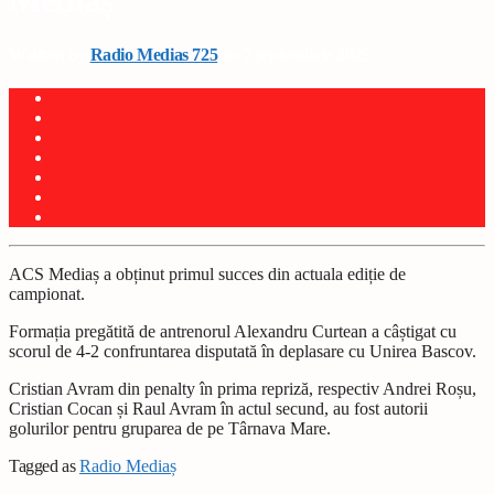
Mediaș
Written by
Radio Medias 725
on 7 septembrie 2025
ACS Mediaș a obținut primul succes din actuala ediție de
campionat.
Formația pregătită de antrenorul Alexandru Curtean a câștigat cu
scorul de 4-2 confruntarea disputată în deplasare cu Unirea Bascov.
Cristian Avram din penalty în prima repriză, respectiv Andrei Roșu,
Cristian Cocan și Raul Avram în actul secund, au fost autorii
golurilor pentru gruparea de pe Târnava Mare.
Tagged as
Radio Mediaș