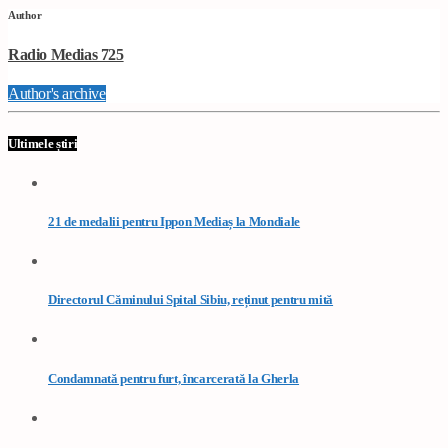
Author
Radio Medias 725
Author's archive
Ultimele știri
21 de medalii pentru Ippon Mediaș la Mondiale
Directorul Căminului Spital Sibiu, reținut pentru mită
Condamnată pentru furt, încarcerată la Gherla