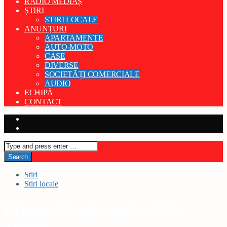
RADIO MEDIAȘ
ȘTIRI
STIRI LOCALE
ANUNȚURI
APARTAMENTE
AUTO-MOTO
CASE
DIVERSE
SOCIETĂȚI COMERCIALE
AUDIO
ECHIPĂ
CONTACT
Stiri
Stiri locale
Prima victorie pentru ACS