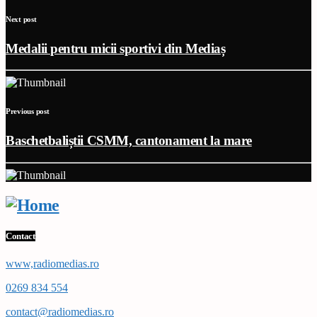
Next post
Medalii pentru micii sportivi din Mediaș
Previous post
Baschetbaliștii CSMM, cantonament la mare
Contact
www,radiomedias.ro
0269 834 554
contact@radiomedias.ro