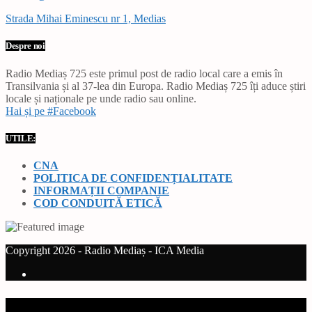
Strada Mihai Eminescu nr 1, Medias
Despre noi
Radio Mediaș 725 este primul post de radio local care a emis în
Transilvania și al 37-lea din Europa. Radio Mediaș 725 îți aduce știri
locale și naționale pe unde radio sau online.
Hai și pe #Facebook
UTILE:
CNA
POLITICA DE CONFIDENȚIALITATE
INFORMAȚII COMPANIE
COD CONDUITĂ ETICĂ
Copyright 2026 - Radio Mediaș - ICA Media
Current track