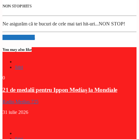
NON STOP HITS
Ne asigurăm că te bucuri de cele mai tari hit-uri...NON STOP!
Info and episodes
You may also like
Stiri
0
21 de medalii pentru Ippon Mediaș la Mondiale
Radio Medias 725
31 iulie 2026
Stiri