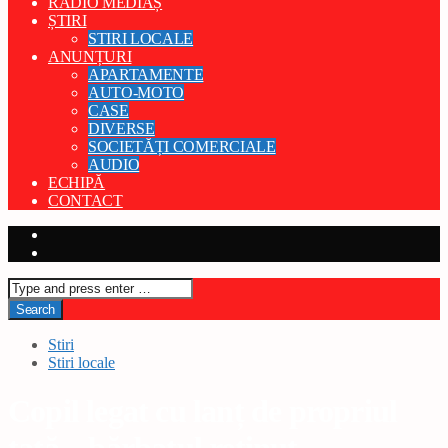
RADIO MEDIAȘ
ȘTIRI
STIRI LOCALE
ANUNȚURI
APARTAMENTE
AUTO-MOTO
CASE
DIVERSE
SOCIETĂȚI COMERCIALE
AUDIO
ECHIPĂ
CONTACT
Stiri
Stiri locale
Copil legat cu lanț de propriul