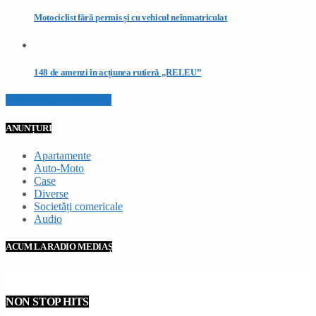
Motociclist fără permis și cu vehicul neînmatriculat
148 de amenzi în acțiunea rutieră „RELEU”
VEZI TOATE STIRILE
ANUNȚURI
Apartamente
Auto-Moto
Case
Diverse
Societăți comericale
Audio
ACUM LA RADIO MEDIAȘ
NON STOP HITS