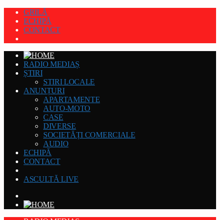
GRILĂ
ECHIPĂ
CONTACT
RADIO MEDIAȘ
ȘTIRI
STIRI LOCALE
ANUNȚURI
APARTAMENTE
AUTO-MOTO
CASE
DIVERSE
SOCIETĂȚI COMERCIALE
AUDIO
ECHIPĂ
CONTACT
ASCULTĂ LIVE