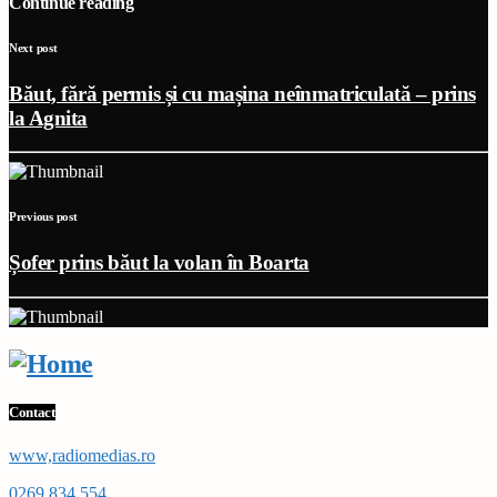
Continue reading
Next post
Băut, fără permis și cu mașina neînmatriculată – prins
la Agnita
Previous post
Șofer prins băut la volan în Boarta
Contact
www,radiomedias.ro
0269 834 554