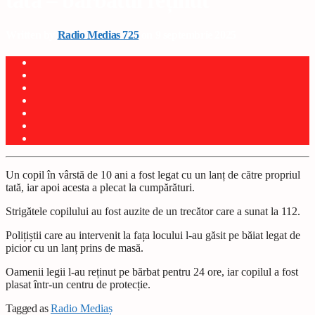
tată – bărbatul reținut
Written by
Radio Medias 725
on 9 septembrie 2025
Un copil în vârstă de 10 ani a fost legat cu un lan
ț
de către propriul
tată, iar apoi acesta a plecat la cumpărături.
Strigătele copilului au fost auzite de un trecător care a sunat la 112.
Poli
ț
i
ș
tii care au intervenit la fa
ț
a locului l-au găsit pe băiat legat de
picior cu un lan
ț
prins de masă.
Oamenii legii l-au re
ț
inut pe bărbat pentru 24 ore, iar copilul a fost
plasat într-un centru de protec
ț
ie.
Tagged as
Radio Mediaș