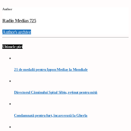
Author
Radio Medias 725
Author's archive
Ultimele știri
21 de medalii pentru Ippon Mediaș la Mondiale
Directorul Căminului Spital Sibiu, reținut pentru mită
Condamnată pentru furt, încarcerată la Gherla