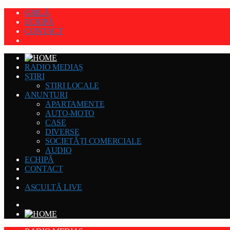
GRILĂ
ECHIPĂ
CONTACT
RADIO MEDIAȘ
ȘTIRI
STIRI LOCALE
ANUNȚURI
APARTAMENTE
AUTO-MOTO
CASE
DIVERSE
SOCIETĂȚI COMERCIALE
AUDIO
ECHIPĂ
CONTACT
ASCULTĂ LIVE