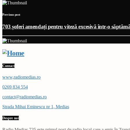
Previous post
703 șoferi amendați pentru viteză excesivă într-o săptăm
Contact
www,radiomedias.ro
0269 834 554
contact@radiomedias.ro
Strada Mihai Eminescu nr 1, Medias
Despre noi
Radio Mediaș 725 este primul post de radio local care a emis în Transil