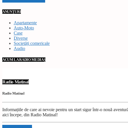
VEZI TOATE STIRILE
ANUNȚURI
Apartamente
Auto-Moto
Case
Diverse
Societăți comericale
Audio
ACUM LA RADIO MEDIAȘ
Radio Matinal
Radio Matinal
Informațiile de care ai nevoie pentru un start sigur într-o nouă avent
aici începe, din Radio Matinal!
Info and episodes