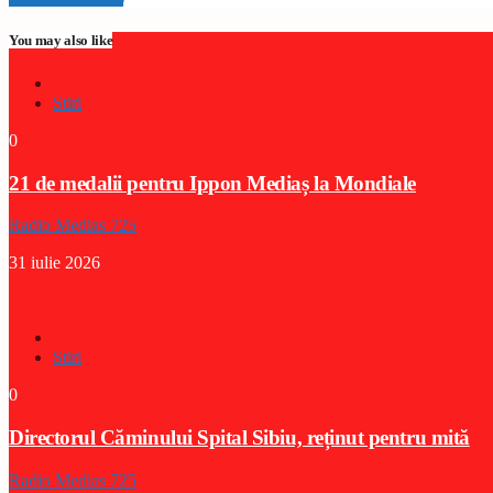
You may also like
Stiri
0
21 de medalii pentru Ippon Mediaș la Mondiale
Radio Medias 725
31 iulie 2026
Stiri
0
Directorul Căminului Spital Sibiu, reținut pentru mită
Radio Medias 725