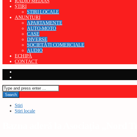
RADIO MEDIAȘ
ȘTIRI
STIRI LOCALE
ANUNȚURI
APARTAMENTE
AUTO-MOTO
CASE
DIVERSE
SOCIETĂȚI COMERCIALE
AUDIO
ECHIPĂ
CONTACT
Stiri
Stiri locale
Bazna aderă la Asociația „Nord Tr