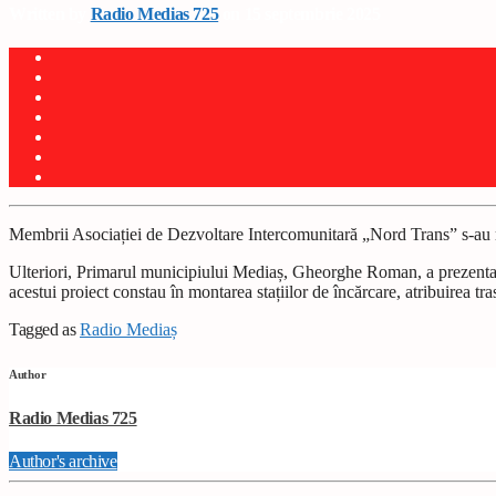
Written by
Radio Medias 725
on 15 septembrie 2025
Membrii Asociației de Dezvoltare Intercomunitară „Nord Trans” s-au r
Ulteriori, Primarul municipiului Mediaș, Gheorghe Roman, a prezentat p
acestui proiect constau în montarea stațiilor de încărcare, atribuirea tr
Tagged as
Radio Mediaș
Author
Radio Medias 725
Author's archive