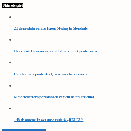
Ultimele știri
21 de medalii pentru Ippon Mediaș la Mondiale
Directorul Căminului Spital Sibiu, reținut pentru mită
Condamnată pentru furt, încarcerată la Gherla
Motociclist fără permis și cu vehicul neînmatriculat
148 de amenzi în acțiunea rutieră „RELEU”