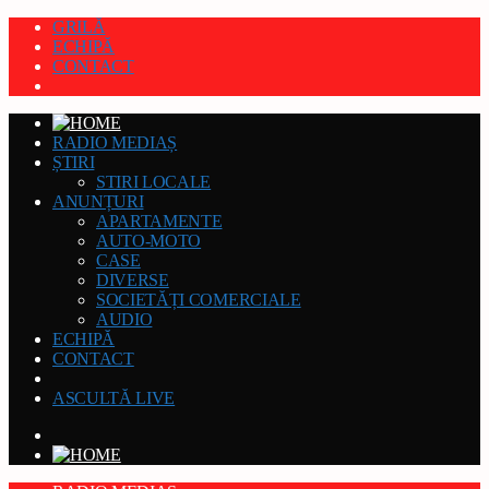
GRILĂ
ECHIPĂ
CONTACT
RADIO MEDIAȘ
ȘTIRI
STIRI LOCALE
ANUNȚURI
APARTAMENTE
AUTO-MOTO
CASE
DIVERSE
SOCIETĂȚI COMERCIALE
AUDIO
ECHIPĂ
CONTACT
ASCULTĂ LIVE