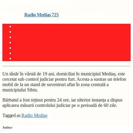
pentru furt în Sibiu
Written by
Radio Medias 725
on 15 septembrie 2025
Un tânăr în vârstă de 19 ani, domiciliat în municipiul Mediaș, este
cercetat sub control judiciar pentru furt. Acesta a sustras un telefon
mobil de la un stand de suveniruri aflat în zona centrală a
municipiului Sibiu.
Bărbatul a fost reținut pentru 24 ore, iar ulterior instanța a dispus
aplicarea măsurii controlului judiciar pe o perioadă de 60 zile.
Tagged as
Radio Mediaș
Author