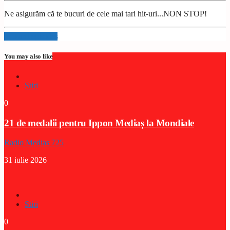
Ne asigurăm că te bucuri de cele mai tari hit-uri...NON STOP!
Info and episodes
You may also like
Stiri
0
21 de medalii pentru Ippon Mediaș la Mondiale
Radio Medias 725
31 iulie 2026
Stiri
0