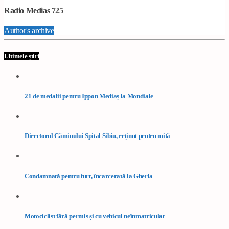
Radio Medias 725
Author's archive
Ultimele știri
21 de medalii pentru Ippon Mediaș la Mondiale
Directorul Căminului Spital Sibiu, reținut pentru mită
Condamnată pentru furt, încarcerată la Gherla
Motociclist fără permis și cu vehicul neînmatriculat