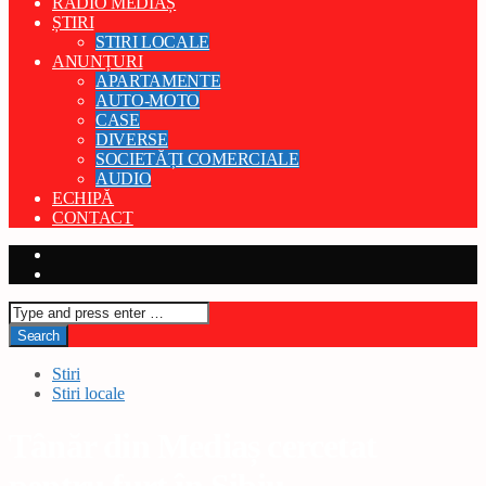
RADIO MEDIAȘ
ȘTIRI
STIRI LOCALE
ANUNȚURI
APARTAMENTE
AUTO-MOTO
CASE
DIVERSE
SOCIETĂȚI COMERCIALE
AUDIO
ECHIPĂ
CONTACT
Stiri
Stiri locale
Tânăr din Mediaș cercetat