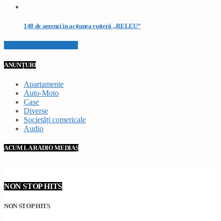
148 de amenzi în acțiunea rutieră „RELEU”
VEZI TOATE STIRILE
ANUNȚURI
Apartamente
Auto-Moto
Case
Diverse
Societăți comericale
Audio
ACUM LA RADIO MEDIAȘ
NON STOP HITS
NON STOP HITS