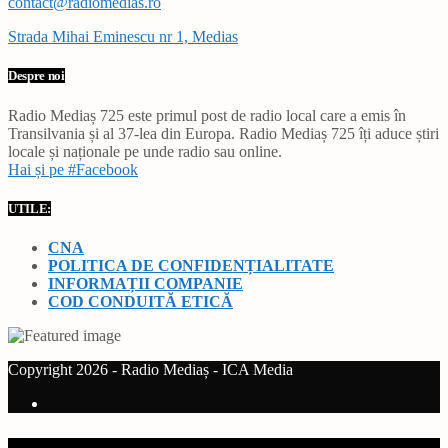
contact@radiomedias.ro
Strada Mihai Eminescu nr 1, Medias
Despre noi
Radio Mediaș 725 este primul post de radio local care a emis în
Transilvania și al 37-lea din Europa. Radio Mediaș 725 îți aduce știri
locale și naționale pe unde radio sau online.
Hai și pe #Facebook
UTILE:
CNA
POLITICA DE CONFIDENȚIALITATE
INFORMAȚII COMPANIE
COD CONDUITĂ ETICĂ
Copyright 2026 - Radio Mediaș - ICA Media
Current track