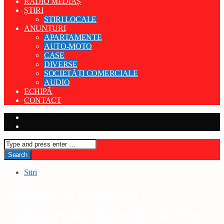
RADIO MEDIAȘ
ȘTIRI
STIRI LOCALE
ANUNȚURI
APARTAMENTE
AUTO-MOTO
CASE
DIVERSE
SOCIETĂȚI COMERCIALE
AUDIO
ECHIPĂ
CONTACT
Stiri
Acțiune de verificare a
transportului rutier de elevi în