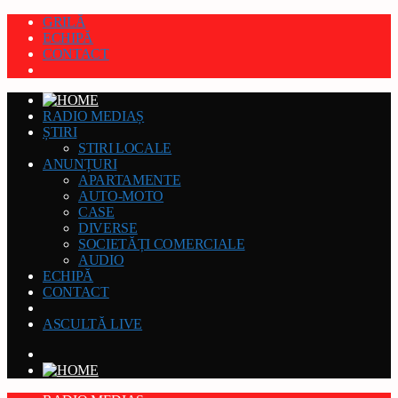
GRILĂ
ECHIPĂ
CONTACT
RADIO MEDIAȘ
ȘTIRI
STIRI LOCALE
ANUNȚURI
APARTAMENTE
AUTO-MOTO
CASE
DIVERSE
SOCIETĂȚI COMERCIALE
AUDIO
ECHIPĂ
CONTACT
ASCULTĂ LIVE