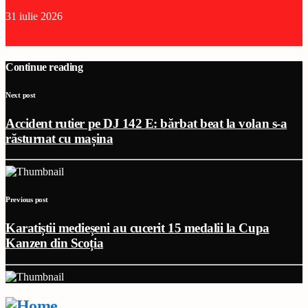
31 iulie 2026
Continue reading
Next post
Accident rutier pe DJ 142 E: bărbat beat la volan s-a
răsturnat cu mașina
Previous post
Karatiștii medieșeni au cucerit 15 medalii la Cupa
Kanzen din Scoția