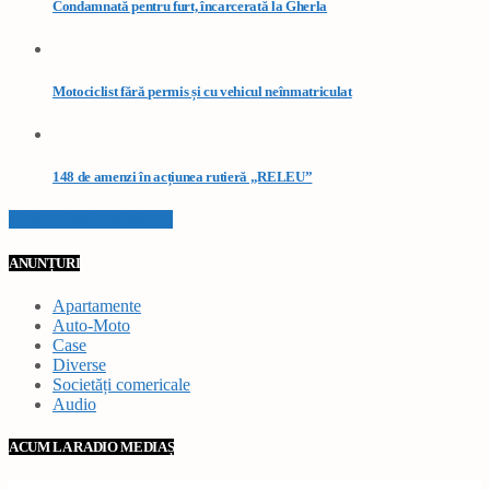
Condamnată pentru furt, încarcerată la Gherla
Motociclist fără permis și cu vehicul neînmatriculat
148 de amenzi în acțiunea rutieră „RELEU”
VEZI TOATE STIRILE
ANUNȚURI
Apartamente
Auto-Moto
Case
Diverse
Societăți comericale
Audio
ACUM LA RADIO MEDIAȘ