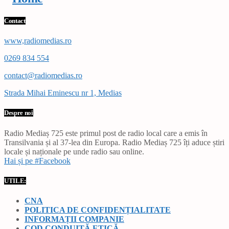
Contact
www,radiomedias.ro
0269 834 554
contact@radiomedias.ro
Strada Mihai Eminescu nr 1, Medias
Despre noi
Radio Mediaș 725 este primul post de radio local care a emis în
Transilvania și al 37-lea din Europa. Radio Mediaș 725 îți aduce știri
locale și naționale pe unde radio sau online.
Hai și pe #Facebook
UTILE:
CNA
POLITICA DE CONFIDENȚIALITATE
INFORMAȚII COMPANIE
COD CONDUITĂ ETICĂ