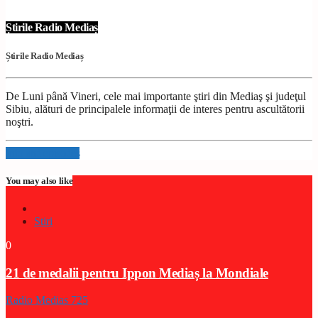
Știrile Radio Mediaș
Știrile Radio Mediaș
De Luni până Vineri, cele mai importante ştiri din Mediaş şi judeţul
Sibiu, alături de principalele informaţii de interes pentru ascultătorii
noştri.
Info and episodes
You may also like
Stiri
0
21 de medalii pentru Ippon Mediaș la Mondiale
Radio Medias 725