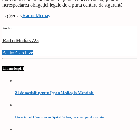
nerespectarea obligației legale de a purta centura de siguranță.
Tagged as
Radio Mediaș
Author
Radio Medias 725
Author's archive
Ultimele știri
21 de medalii pentru Ippon Mediaș la Mondiale
Directorul Căminului Spital Sibiu, reținut pentru mită