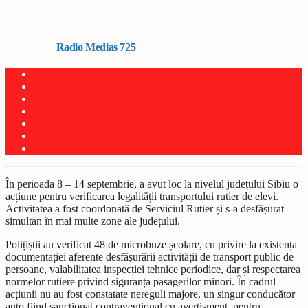
județul Sibiu
Written by
Radio Medias 725
on 16 septembrie 2025
În perioada 8 – 14 septembrie, a avut loc la nivelul județului Sibiu o
acțiune pentru verificarea legalității transportului rutier de elevi.
Activitatea a fost coordonată de Serviciul Rutier și s-a desfășurat
simultan în mai multe zone ale județului.
Polițiștii au verificat 48 de microbuze școlare, cu privire la existența
documentației aferente desfășurării activității de transport public de
persoane, valabilitatea inspecției tehnice periodice, dar și respectarea
normelor rutiere privind siguranța pasagerilor minori. În cadrul
acțiunii nu au fost constatate nereguli majore, un singur conducător
auto fiind sancționat contravențional cu avertisment, pentru