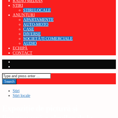
RADIO MEDIAȘ
ȘTIRI
STIRI LOCALE
ANUNȚURI
APARTAMENTE
AUTO-MOTO
CASE
DIVERSE
SOCIETĂȚI COMERCIALE
AUDIO
ECHIPĂ
CONTACT
Stiri
Stiri locale
Expoziție de pictură și