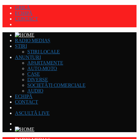
GRILĂ
ECHIPĂ
CONTACT
RADIO MEDIAȘ
ȘTIRI
STIRI LOCALE
ANUNȚURI
APARTAMENTE
AUTO-MOTO
CASE
DIVERSE
SOCIETĂȚI COMERCIALE
AUDIO
ECHIPĂ
CONTACT
ASCULTĂ LIVE