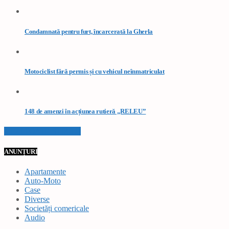
Condamnată pentru furt, încarcerată la Gherla
Motociclist fără permis și cu vehicul neînmatriculat
148 de amenzi în acțiunea rutieră „RELEU”
VEZI TOATE STIRILE
ANUNȚURI
Apartamente
Auto-Moto
Case
Diverse
Societăți comericale
Audio