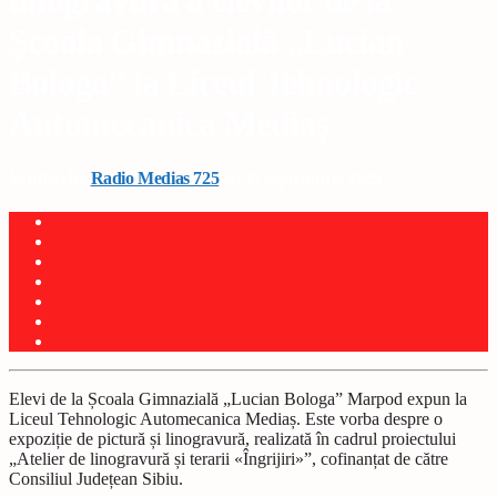
linogravură a elevilor de la
Școala Gimnazială „Lucian
Bologa” la Liceul Tehnologic
Automecanica Mediaș
Written by
Radio Medias 725
on 17 septembrie 2025
Elevi de la Școala Gimnazială „Lucian Bologa” Marpod expun la
Liceul Tehnologic Automecanica Mediaș. Este vorba despre o
expoziție de pictură și linogravură, realizată în cadrul proiectului
„Atelier de linogravură și terarii «Îngrijiri»”, cofinanțat de către
Consiliul Județean Sibiu.