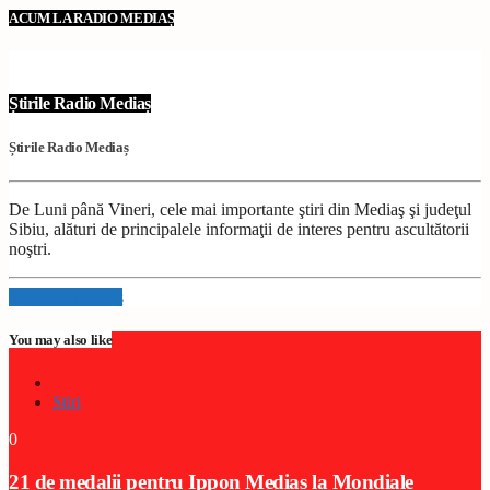
ACUM LA RADIO MEDIAȘ
Știrile Radio Mediaș
Știrile Radio Mediaș
De Luni până Vineri, cele mai importante ştiri din Mediaş şi judeţul
Sibiu, alături de principalele informaţii de interes pentru ascultătorii
noştri.
Info and episodes
You may also like
Stiri
0
21 de medalii pentru Ippon Mediaș la Mondiale