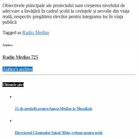
Obiectivele principale ale proiectului sunt creșterea nivelului de
adecvare a învățării în cadrul școlii la cerințele și nevoile din viața
reală, respectiv pregătirea elevilor pentru integrarea lor în viața
publică
Tagged as
Radio Mediaș
Author
Radio Medias 725
Author's archive
Ultimele știri
21 de medalii pentru Ippon Mediaș la Mondiale
Directorul Căminului Spital Sibiu, reținut pentru mită