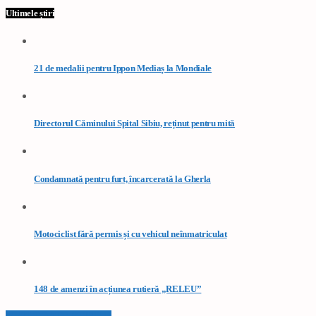
Ultimele știri
21 de medalii pentru Ippon Mediaș la Mondiale
Directorul Căminului Spital Sibiu, reținut pentru mită
Condamnată pentru furt, încarcerată la Gherla
Motociclist fără permis și cu vehicul neînmatriculat
148 de amenzi în acțiunea rutieră „RELEU”