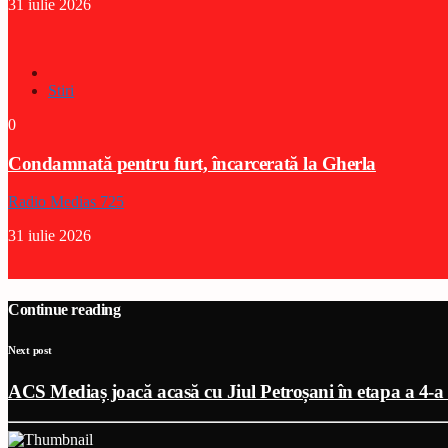
31 iulie 2026
Stiri
0
Condamnată pentru furt, încarcerată la Gherla
Radio Medias 725
31 iulie 2026
Continue reading
Next post
ACS Mediaș joacă acasă cu Jiul Petroșani în etapa a 4-a a