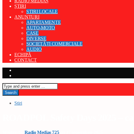
RADIO MEDIAȘ
ȘTIRI
STIRI LOCALE
ANUNȚURI
APARTAMENTE
AUTO-MOTO
CASE
DIVERSE
SOCIETĂȚI COMERCIALE
AUDIO
ECHIPĂ
CONTACT
Stiri
ROADPOL Safety Days 2025 – campa
Written by
Radio Medias 725
on 17 septembrie 2025