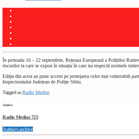
În perioada 16 – 22 septembrie, Rețeaua Europeană a Polițiilor Rutiere
riscurilor la care se expun în situația în care nu respectă normele rutier
Ediția din acest an pune accent pe protejarea celor mai vulnerabili partici
Inspectoratului Județean de Poliție Sibiu.
Tagged as
Radio Mediaș
Author
Radio Medias 725
Author's archive