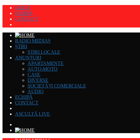
GRILĂ
ECHIPĂ
CONTACT
RADIO MEDIAȘ
ȘTIRI
STIRI LOCALE
ANUNȚURI
APARTAMENTE
AUTO-MOTO
CASE
DIVERSE
SOCIETĂȚI COMERCIALE
AUDIO
ECHIPĂ
CONTACT
ASCULTĂ LIVE