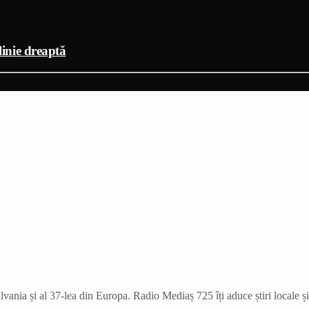
linie dreaptă
vania și al 37-lea din Europa. Radio Mediaș 725 îți aduce știri locale ș