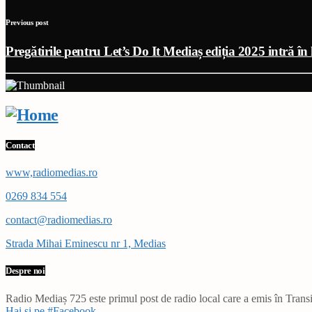
Previous post
Pregătirile pentru Let’s Do It Mediaș ediția 2025 intră în 
Contact
www,radiomedias.ro
0269 834 554
contact@radiomedias.ro
Strada Mihai Eminescu nr 1, Medias
Despre noi
Radio Mediaș 725 este primul post de radio local care a emis în Transil
Hai și pe #Facebook