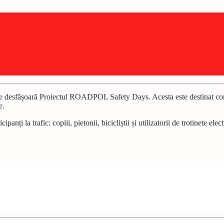
 desfășoară Proiectul ROADPOL Safety Days. Acesta este destinat conștien
e.
panți la trafic: copiii, pietonii, bicicliștii și utilizatorii de trotinete 