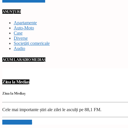
VEZI TOATE STIRILE
ANUNȚURI
Apartamente
Auto-Moto
Case
Diverse
Societăți comericale
Audio
ACUM LA RADIO MEDIAȘ
Ziua la Mediaș
Ziua la Mediaș
Cele mai importante știri ale zilei le asculți pe 88,1 FM.
Info and episodes