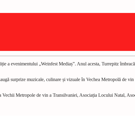
ediție a evenimentului „Weinfest Mediaș”. Anul acesta, Turrepitz îmbracă
 adaugă surprize muzicale, culinare și vizuale în Vechea Metropolă de vi
ia Vechii Metropole de vin a Transilvaniei, Asociația Locului Natal, 