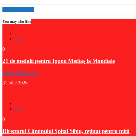
Info and episodes
You may also like
Stiri
0
21 de medalii pentru Ippon Mediaș la Mondiale
Radio Medias 725
31 iulie 2026
Stiri
0
Directorul Căminului Spital Sibiu, reținut pentru mită