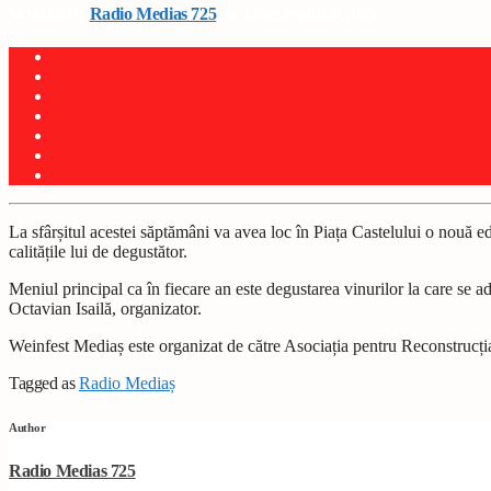
Written by
Radio Medias 725
on 19 septembrie 2025
La sfârșitul acestei săptămâni va avea loc în Piața Castelului o nouă 
calitățile lui de degustător.
Meniul principal ca în fiecare an este degustarea vinurilor la care se
Octavian Isailă, organizator.
Weinfest Mediaș este organizat de către Asociația pentru Reconstrucț
Tagged as
Radio Mediaș
Author
Radio Medias 725