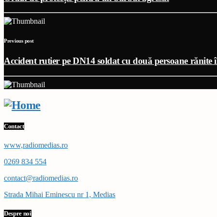
Previous post
Accident rutier pe DN14 soldat cu două persoane rănite 
Contact
www,radiomedias.ro
0269 834 554
contact@radiomedias.ro
Strada Mihai Eminescu nr 1, Medias
Despre noi