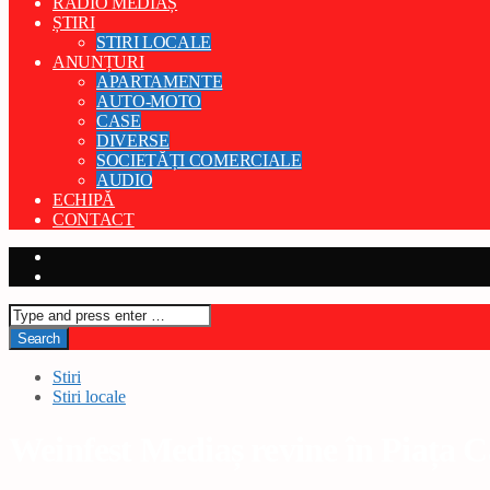
RADIO MEDIAȘ
ȘTIRI
STIRI LOCALE
ANUNȚURI
APARTAMENTE
AUTO-MOTO
CASE
DIVERSE
SOCIETĂȚI COMERCIALE
AUDIO
ECHIPĂ
CONTACT
Stiri
Stiri locale
Weinfest Mediaș revine în Piața C