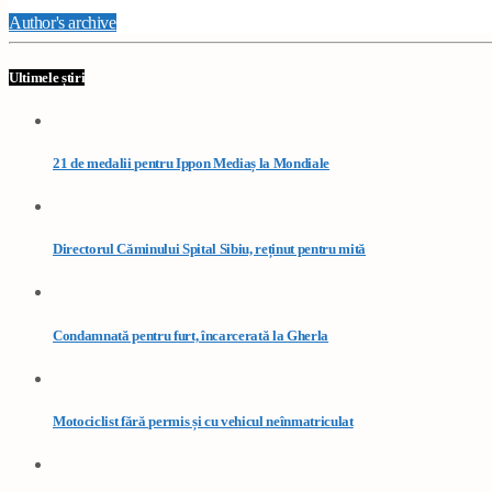
Author's archive
Ultimele știri
21 de medalii pentru Ippon Mediaș la Mondiale
Directorul Căminului Spital Sibiu, reținut pentru mită
Condamnată pentru furt, încarcerată la Gherla
Motociclist fără permis și cu vehicul neînmatriculat