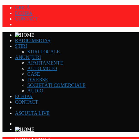
GRILĂ
ECHIPĂ
CONTACT
RADIO MEDIAȘ
ȘTIRI
STIRI LOCALE
ANUNȚURI
APARTAMENTE
AUTO-MOTO
CASE
DIVERSE
SOCIETĂȚI COMERCIALE
AUDIO
ECHIPĂ
CONTACT
ASCULTĂ LIVE