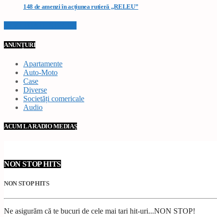
148 de amenzi în acțiunea rutieră „RELEU”
VEZI TOATE STIRILE
ANUNȚURI
Apartamente
Auto-Moto
Case
Diverse
Societăți comericale
Audio
ACUM LA RADIO MEDIAȘ
NON STOP HITS
NON STOP HITS
Ne asigurăm că te bucuri de cele mai tari hit-uri...NON STOP!