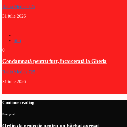
Radio Medias 725
31 iulie 2026
Stiri
0
Condamnată pentru furt, încarcerată la Gherla
Radio Medias 725
31 iulie 2026
Continue reading
Next post
Ordin de protecție pentru un bărbat agresat