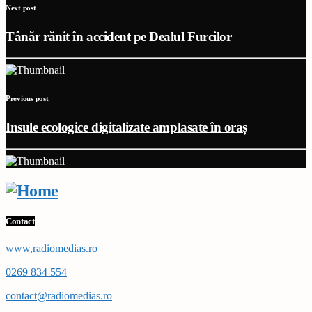
Next post
Tânăr rănit în accident pe Dealul Furcilor
Previous post
Insule ecologice digitalizate amplasate în oraș
Contact
www,radiomedias.ro
0269 834 554
contact@radiomedias.ro