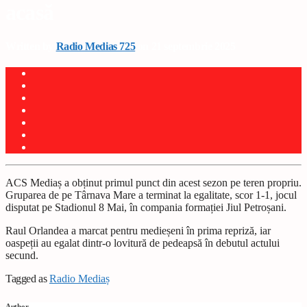
acasă
Written by
Radio Medias 725
on 21 septembrie 2025
ACS Mediaș a obținut primul punct din acest sezon pe teren propriu.
Gruparea de pe Târnava Mare a terminat la egalitate, scor 1-1, jocul
disputat pe Stadionul 8 Mai, în compania formației Jiul Petroșani.
Raul Orlandea a marcat pentru medieșeni în prima repriză, iar
oaspeții au egalat dintr-o lovitură de pedeapsă în debutul actului
secund.
Tagged as
Radio Mediaș
Author