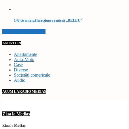
148 de amenzi în acțiunea rutieră „RELEU”
VEZI TOATE STIRILE
ANUNȚURI
Apartamente
Auto-Moto
Case
Diverse
Societăți comericale
Audio
ACUM LA RADIO MEDIAȘ
Ziua la Mediaș
Ziua la Mediaș