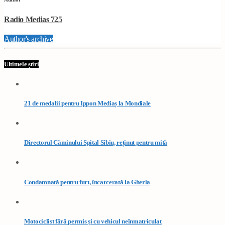
Radio Medias 725
Author's archive
Ultimele știri
21 de medalii pentru Ippon Mediaș la Mondiale
Directorul Căminului Spital Sibiu, reținut pentru mită
Condamnată pentru furt, încarcerată la Gherla
Motociclist fără permis și cu vehicul neînmatriculat