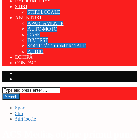
RADIO MEDIAȘ
ȘTIRI
STIRI LOCALE
ANUNȚURI
APARTAMENTE
AUTO-MOTO
CASE
DIVERSE
SOCIETĂȚI COMERCIALE
AUDIO
ECHIPĂ
CONTACT
Sport
Stiri
Stiri locale
ACS Mediaș obține primul punct