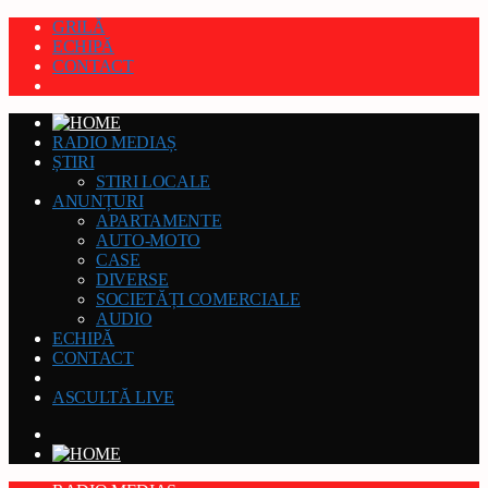
GRILĂ
ECHIPĂ
CONTACT
RADIO MEDIAȘ
ȘTIRI
STIRI LOCALE
ANUNȚURI
APARTAMENTE
AUTO-MOTO
CASE
DIVERSE
SOCIETĂȚI COMERCIALE
AUDIO
ECHIPĂ
CONTACT
ASCULTĂ LIVE