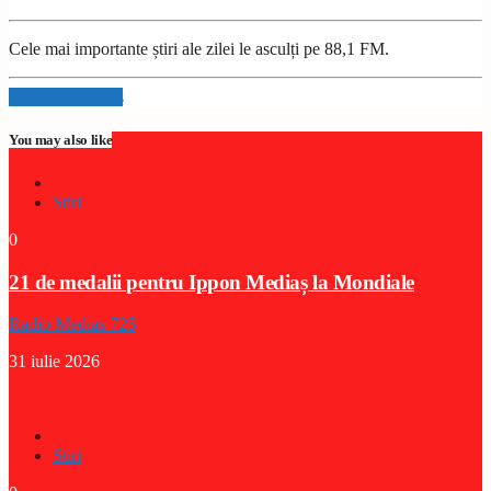
Cele mai importante știri ale zilei le asculți pe 88,1 FM.
Info and episodes
You may also like
Stiri
0
21 de medalii pentru Ippon Mediaș la Mondiale
Radio Medias 725
31 iulie 2026
Stiri