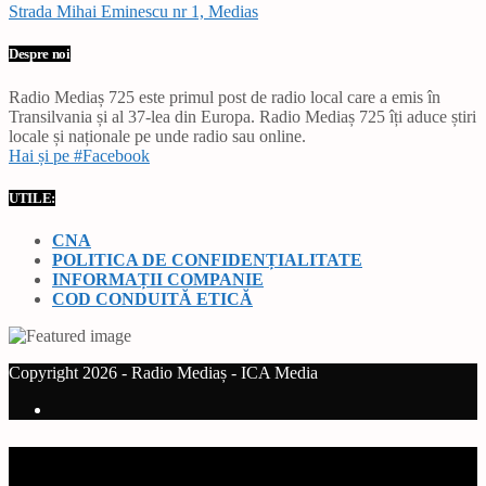
Strada Mihai Eminescu nr 1, Medias
Despre noi
Radio Mediaș 725 este primul post de radio local care a emis în
Transilvania și al 37-lea din Europa. Radio Mediaș 725 îți aduce știri
locale și naționale pe unde radio sau online.
Hai și pe #Facebook
UTILE:
CNA
POLITICA DE CONFIDENȚIALITATE
INFORMAȚII COMPANIE
COD CONDUITĂ ETICĂ
Copyright 2026 - Radio Mediaș - ICA Media
Current track