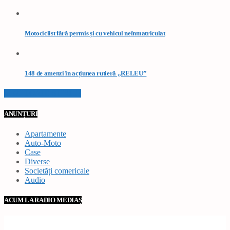
Motociclist fără permis și cu vehicul neînmatriculat
148 de amenzi în acțiunea rutieră „RELEU”
VEZI TOATE STIRILE
ANUNȚURI
Apartamente
Auto-Moto
Case
Diverse
Societăți comericale
Audio
ACUM LA RADIO MEDIAȘ