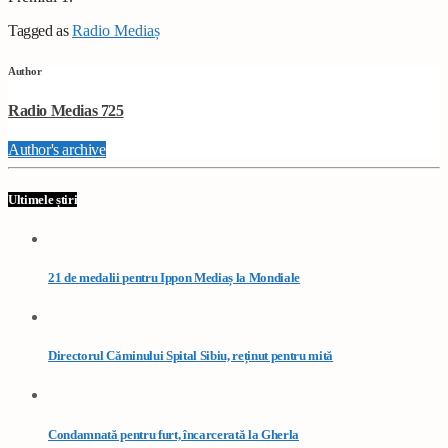
Tagged as
Radio Mediaș
Author
Radio Medias 725
Author's archive
Ultimele știri
21 de medalii pentru Ippon Mediaș la Mondiale
Directorul Căminului Spital Sibiu, reținut pentru mită
Condamnată pentru furt, încarcerată la Gherla