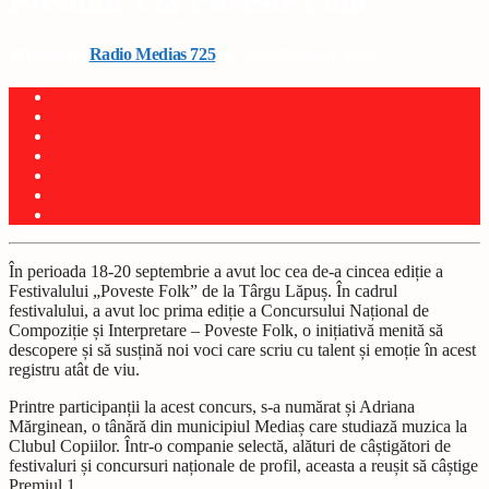
Premiul 1 la Poveste Folk
Written by
Radio Medias 725
on 23 septembrie 2025
În perioada 18-20 septembrie a avut loc cea de-a cincea ediție a
Festivalului „Poveste Folk” de la Târgu Lăpuș. În cadrul
festivalului, a avut loc prima ediție a Concursului Național de
Compoziție și Interpretare – Poveste Folk, o inițiativă menită să
descopere și să susțină noi voci care scriu cu talent și emoție în acest
registru atât de viu.
Printre participanții la acest concurs, s-a numărat și Adriana
Mărginean, o tânără din municipiul Mediaș care studiază muzica la
Clubul Copiilor. Într-o companie selectă, alături de câștigători de
festivaluri și concursuri naționale de profil, aceasta a reușit să câștige
Premiul 1.