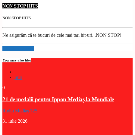
NON STOP HITS
NON STOP HITS
Ne asigurăm că te bucuri de cele mai tari hit-uri...NON STOP!
Info and episodes
You may also like
Stiri
0
21 de medalii pentru Ippon Mediaș la Mondiale
Radio Medias 725
31 iulie 2026