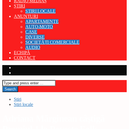
RADIO MEDIAȘ
ȘTIRI
STIRI LOCALE
ANUNȚURI
APARTAMENTE
AUTO-MOTO
CASE
DIVERSE
SOCIETĂȚI COMERCIALE
AUDIO
ECHIPĂ
CONTACT
Stiri
Stiri locale
Adriana Mărginean câștigă