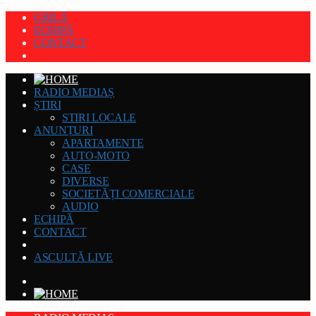
GRILĂ
ECHIPĂ
CONTACT
RADIO MEDIAȘ
ȘTIRI
STIRI LOCALE
ANUNȚURI
APARTAMENTE
AUTO-MOTO
CASE
DIVERSE
SOCIETĂȚI COMERCIALE
AUDIO
ECHIPĂ
CONTACT
ASCULTĂ LIVE