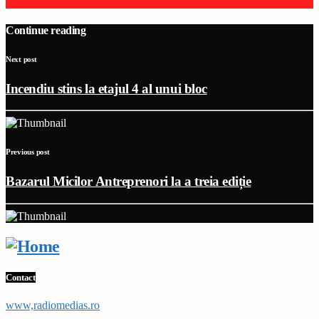
Continue reading
Next post
Incendiu stins la etajul 4 al unui bloc
Previous post
Bazarul Micilor Antreprenori la a treia ediție
Contact
www,radiomedias.ro