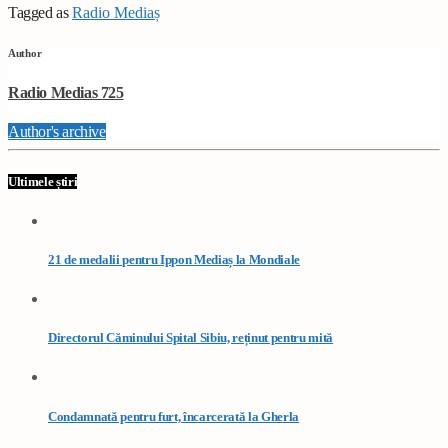
Tagged as
Radio Mediaș
Author
Radio Medias 725
Author's archive
Ultimele știri
21 de medalii pentru Ippon Mediaș la Mondiale
Directorul Căminului Spital Sibiu, reținut pentru mită
Condamnată pentru furt, încarcerată la Gherla