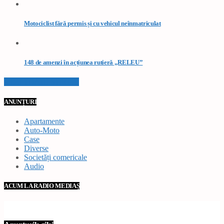
Motociclist fără permis și cu vehicul neînmatriculat
148 de amenzi în acțiunea rutieră „RELEU”
VEZI TOATE STIRILE
ANUNȚURI
Apartamente
Auto-Moto
Case
Diverse
Societăți comericale
Audio
ACUM LA RADIO MEDIAȘ