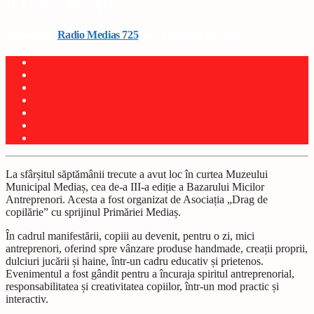
a treia ediție
Written by
Radio Medias 725
on 23 septembrie 2025
La sfârșitul săptămânii trecute a avut loc în curtea Muzeului
Municipal Mediaș, cea de-a III-a ediție a Bazarului Micilor
Antreprenori. Acesta a fost organizat de Asociația „Drag de
copilărie” cu sprijinul Primăriei Mediaș.
În cadrul manifestării, copiii au devenit, pentru o zi, mici
antreprenori, oferind spre vânzare produse handmade, creații proprii,
dulciuri jucării și haine, într-un cadru educativ și prietenos.
Evenimentul a fost gândit pentru a încuraja spiritul antreprenorial,
responsabilitatea și creativitatea copiilor, într-un mod practic și
interactiv.