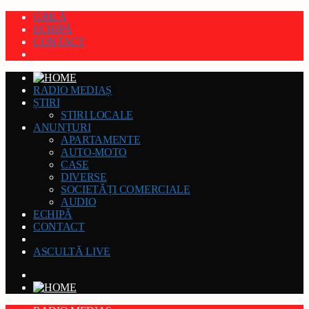
GRILĂ
ECHIPĂ
CONTACT
RADIO MEDIAȘ
ȘTIRI
STIRI LOCALE
ANUNȚURI
APARTAMENTE
AUTO-MOTO
CASE
DIVERSE
SOCIETĂȚI COMERCIALE
AUDIO
ECHIPĂ
CONTACT
ASCULTĂ LIVE