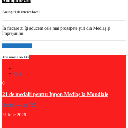
Anunțurile zilei
Anunțuri de interes local
În fiecare zi îți aducem cele mai proaspete știri din Mediaș și
împrejurimi!
Info and episodes
You may also like
Stiri
0
21 de medalii pentru Ippon Mediaș la Mondiale
Radio Medias 725
31 iulie 2026