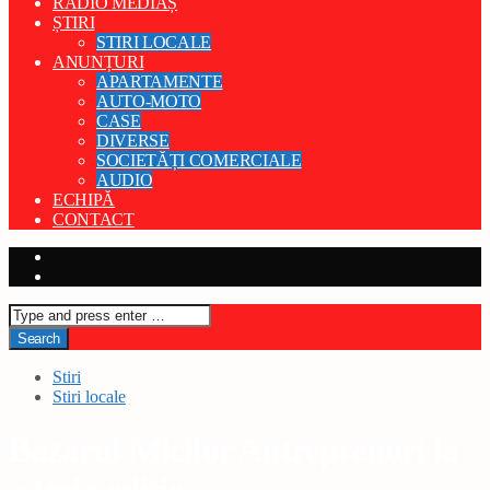
RADIO MEDIAȘ
ȘTIRI
STIRI LOCALE
ANUNȚURI
APARTAMENTE
AUTO-MOTO
CASE
DIVERSE
SOCIETĂȚI COMERCIALE
AUDIO
ECHIPĂ
CONTACT
Stiri
Stiri locale
Bazarul Micilor Antreprenori la