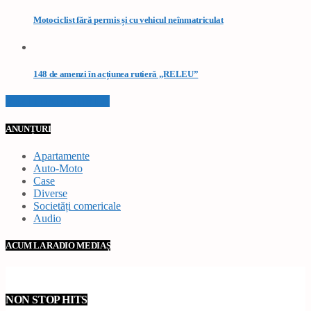
Motociclist fără permis și cu vehicul neînmatriculat
148 de amenzi în acțiunea rutieră „RELEU”
VEZI TOATE STIRILE
ANUNȚURI
Apartamente
Auto-Moto
Case
Diverse
Societăți comericale
Audio
ACUM LA RADIO MEDIAȘ
NON STOP HITS