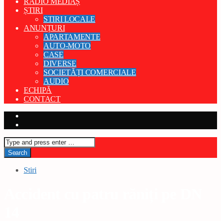
RADIO MEDIAȘ
ȘTIRI
STIRI LOCALE
ANUNȚURI
APARTAMENTE
AUTO-MOTO
CASE
DIVERSE
SOCIETĂȚI COMERCIALE
AUDIO
ECHIPĂ
CONTACT
Stiri
Accident cu patru răniți pe DN
14