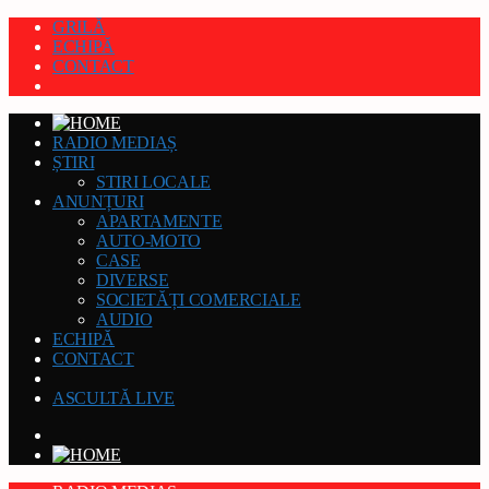
GRILĂ
ECHIPĂ
CONTACT
RADIO MEDIAȘ
ȘTIRI
STIRI LOCALE
ANUNȚURI
APARTAMENTE
AUTO-MOTO
CASE
DIVERSE
SOCIETĂȚI COMERCIALE
AUDIO
ECHIPĂ
CONTACT
ASCULTĂ LIVE