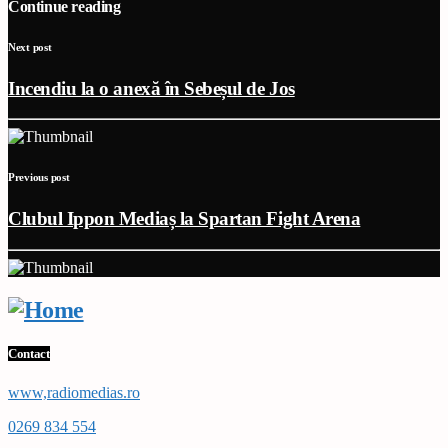
Continue reading
Next post
Incendiu la o anexă în Sebeșul de Jos
Previous post
Clubul Ippon Mediaș la Spartan Fight Arena
Contact
www,radiomedias.ro
0269 834 554