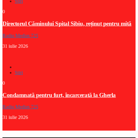
Stiri
0
Directorul Căminului Spital Sibiu, reținut pentru mită
Radio Medias 725
31 iulie 2026
Stiri
0
Condamnată pentru furt, încarcerată la Gherla
Radio Medias 725
31 iulie 2026