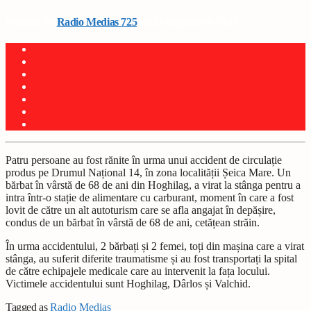
Written by
Radio Medias 725
on 24 septembrie 2025
Patru persoane au fost rănite în urma unui accident de circulație
produs pe Drumul Național 14, în zona localității Șeica Mare. Un
bărbat în vârstă de 68 de ani din Hoghilag, a virat la stânga pentru a
intra într-o stație de alimentare cu carburant, moment în care a fost
lovit de către un alt autoturism care se afla angajat în depășire,
condus de un bărbat în vârstă de 68 de ani, cetățean străin.
În urma accidentului, 2 bărbați și 2 femei, toți din mașina care a virat
stânga, au suferit diferite traumatisme și au fost transportați la spital
de către echipajele medicale care au intervenit la fața locului.
Victimele accidentului sunt Hoghilag, Dârlos și Valchid.
Tagged as
Radio Mediaș