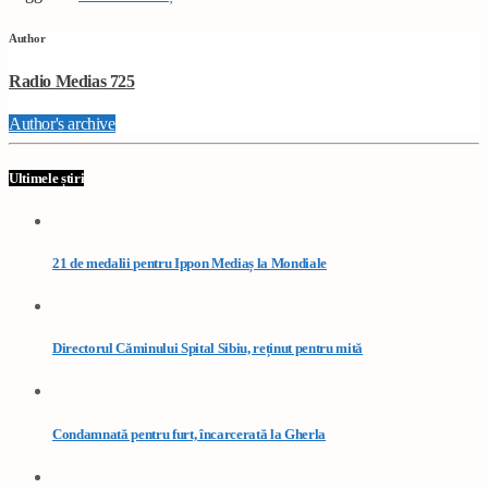
Author
Radio Medias 725
Author's archive
Ultimele știri
21 de medalii pentru Ippon Mediaș la Mondiale
Directorul Căminului Spital Sibiu, reținut pentru mită
Condamnată pentru furt, încarcerată la Gherla