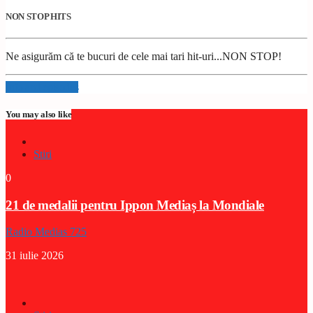
NON STOP HITS
Ne asigurăm că te bucuri de cele mai tari hit-uri...NON STOP!
Info and episodes
You may also like
Stiri
0
21 de medalii pentru Ippon Mediaș la Mondiale
Radio Medias 725
31 iulie 2026