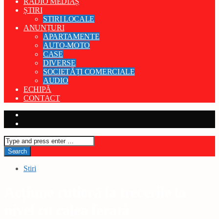
RADIO MEDIAȘ
ȘTIRI
STIRI LOCALE
ANUNȚURI
APARTAMENTE
AUTO-MOTO
CASE
DIVERSE
SOCIETĂȚI COMERCIALE
AUDIO
ECHIPĂ
CONTACT
Stiri
Acțiune rutieră la trecerile la
nivel cu calea ferată