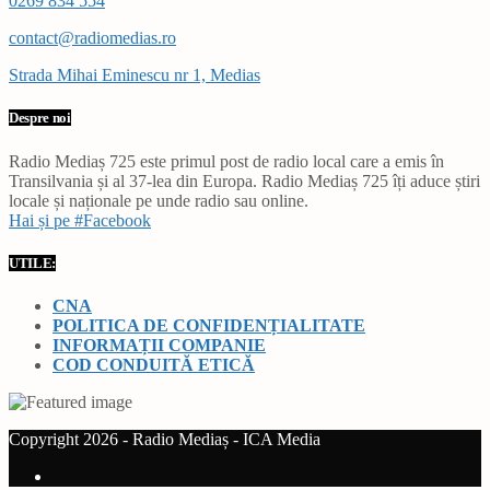
0269 834 554
contact@radiomedias.ro
Strada Mihai Eminescu nr 1, Medias
Despre noi
Radio Mediaș 725 este primul post de radio local care a emis în
Transilvania și al 37-lea din Europa. Radio Mediaș 725 îți aduce știri
locale și naționale pe unde radio sau online.
Hai și pe #Facebook
UTILE:
CNA
POLITICA DE CONFIDENȚIALITATE
INFORMAȚII COMPANIE
COD CONDUITĂ ETICĂ
Copyright 2026 - Radio Mediaș - ICA Media