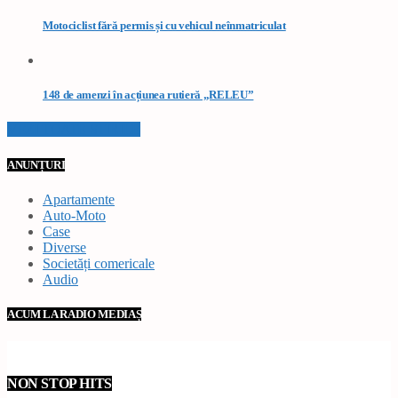
Motociclist fără permis și cu vehicul neînmatriculat
148 de amenzi în acțiunea rutieră „RELEU”
VEZI TOATE STIRILE
ANUNȚURI
Apartamente
Auto-Moto
Case
Diverse
Societăți comericale
Audio
ACUM LA RADIO MEDIAȘ
NON STOP HITS