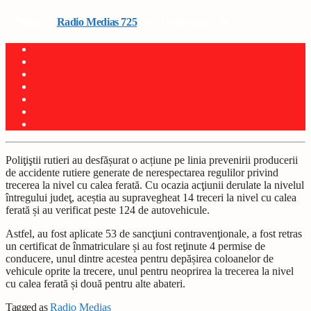
Written by
Radio Medias 725
on 24 septembrie 2025
Poliţiştii rutieri au desfășurat o acțiune pe linia prevenirii producerii
de accidente rutiere generate de nerespectarea regulilor privind
trecerea la nivel cu calea ferată. Cu ocazia acţiunii derulate la nivelul
întregului judeţ, aceștia au supravegheat 14 treceri la nivel cu calea
ferată și au verificat peste 124 de autovehicule.
Astfel, au fost aplicate 53 de sancţiuni contravenţionale, a fost retras
un certificat de înmatriculare și au fost reţinute 4 permise de
conducere, unul dintre acestea pentru depășirea coloanelor de
vehicule oprite la trecere, unul pentru neoprirea la trecerea la nivel
cu calea ferată și două pentru alte abateri.
Tagged as
Radio Mediaș