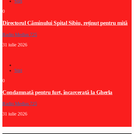
Stiri
0
Directorul Căminului Spital Sibiu, reținut pentru mită
Radio Medias 725
31 iulie 2026
Stiri
0
Condamnată pentru furt, încarcerată la Gherla
Radio Medias 725
31 iulie 2026