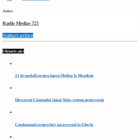
Author
Radio Medias 725
Author's archive
Ultimele știri
21 de medalii pentru Ippon Mediaș la Mondiale
Directorul Căminului Spital Sibiu, reținut pentru mită
Condamnată pentru furt, încarcerată la Gherla