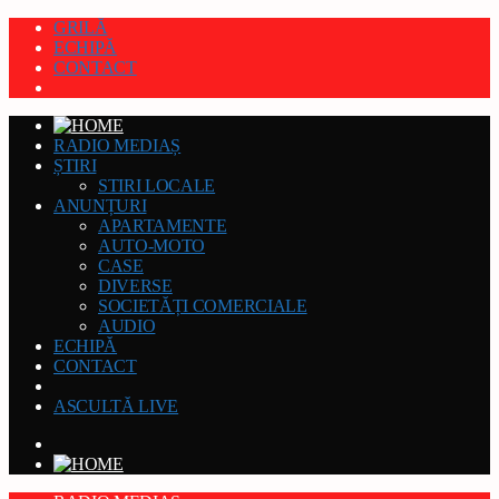
GRILĂ
ECHIPĂ
CONTACT
RADIO MEDIAȘ
ȘTIRI
STIRI LOCALE
ANUNȚURI
APARTAMENTE
AUTO-MOTO
CASE
DIVERSE
SOCIETĂȚI COMERCIALE
AUDIO
ECHIPĂ
CONTACT
ASCULTĂ LIVE