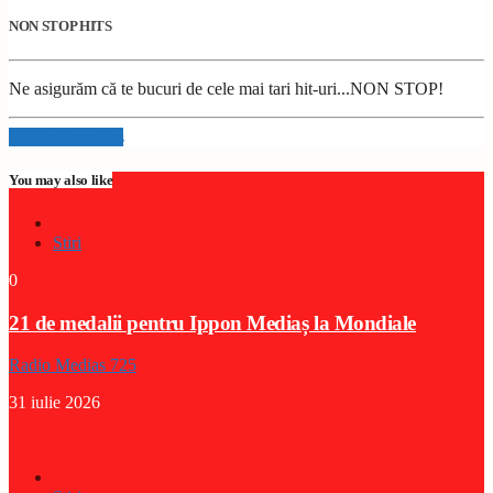
NON STOP HITS
Ne asigurăm că te bucuri de cele mai tari hit-uri...NON STOP!
Info and episodes
You may also like
Stiri
0
21 de medalii pentru Ippon Mediaș la Mondiale
Radio Medias 725
31 iulie 2026