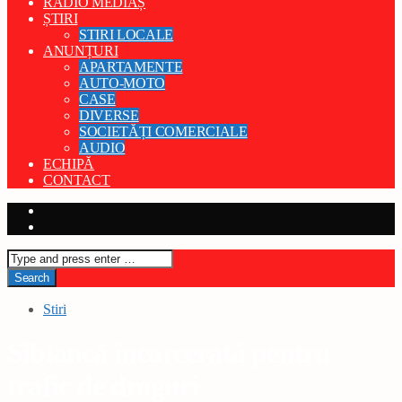
RADIO MEDIAȘ
ȘTIRI
STIRI LOCALE
ANUNȚURI
APARTAMENTE
AUTO-MOTO
CASE
DIVERSE
SOCIETĂȚI COMERCIALE
AUDIO
ECHIPĂ
CONTACT
Stiri
Sibiancă încarcerată pentru
trafic de droguri