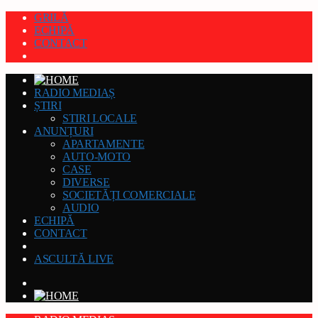
GRILĂ
ECHIPĂ
CONTACT
RADIO MEDIAȘ
ȘTIRI
STIRI LOCALE
ANUNȚURI
APARTAMENTE
AUTO-MOTO
CASE
DIVERSE
SOCIETĂȚI COMERCIALE
AUDIO
ECHIPĂ
CONTACT
ASCULTĂ LIVE