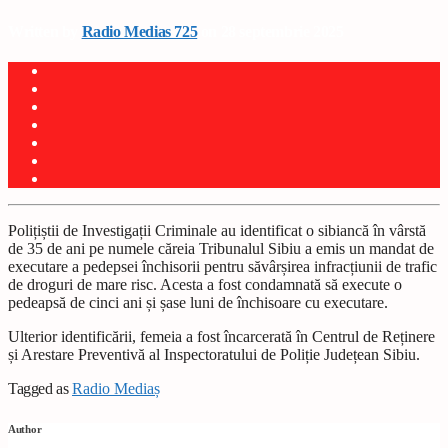
Written by
Radio Medias 725
on 28 septembrie 2025
Polițiștii de Investigații Criminale au identificat o sibiancă în vârstă
de 35 de ani pe numele căreia Tribunalul Sibiu a emis un mandat de
executare a pedepsei închisorii pentru săvârșirea infracțiunii de trafic
de droguri de mare risc. Acesta a fost condamnată să execute o
pedeapsă de cinci ani și șase luni de închisoare cu executare.
Ulterior identificării, femeia a fost încarcerată în Centrul de Reținere
și Arestare Preventivă al Inspectoratului de Poliție Județean Sibiu.
Tagged as
Radio Mediaș
Author