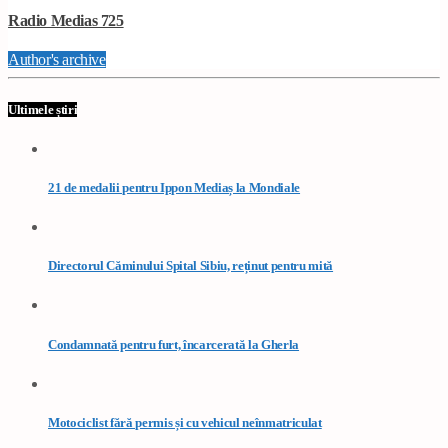
Radio Medias 725
Author's archive
Ultimele știri
21 de medalii pentru Ippon Mediaș la Mondiale
Directorul Căminului Spital Sibiu, reținut pentru mită
Condamnată pentru furt, încarcerată la Gherla
Motociclist fără permis și cu vehicul neînmatriculat