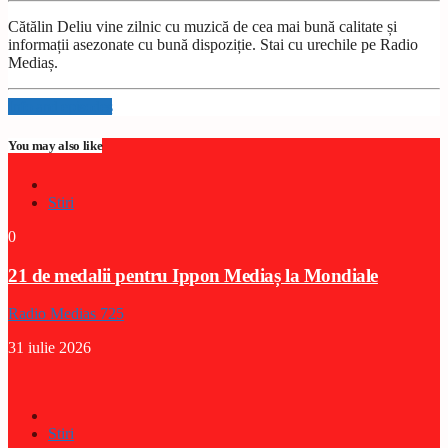
Cătălin Deliu vine zilnic cu muzică de cea mai bună calitate și
informații asezonate cu bună dispoziție. Stai cu urechile pe Radio
Mediaș.
Info and episodes
You may also like
Stiri
0
21 de medalii pentru Ippon Mediaș la Mondiale
Radio Medias 725
31 iulie 2026
Stiri