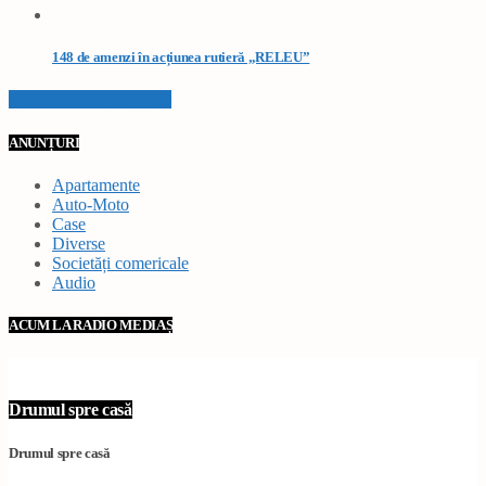
148 de amenzi în acțiunea rutieră „RELEU”
VEZI TOATE STIRILE
ANUNȚURI
Apartamente
Auto-Moto
Case
Diverse
Societăți comericale
Audio
ACUM LA RADIO MEDIAȘ
Drumul spre casă
Drumul spre casă