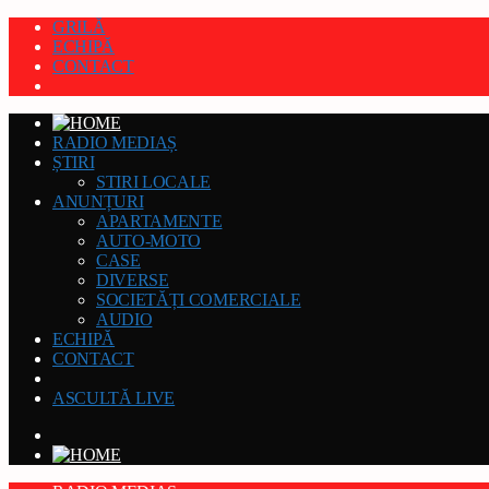
GRILĂ
ECHIPĂ
CONTACT
RADIO MEDIAȘ
ȘTIRI
STIRI LOCALE
ANUNȚURI
APARTAMENTE
AUTO-MOTO
CASE
DIVERSE
SOCIETĂȚI COMERCIALE
AUDIO
ECHIPĂ
CONTACT
ASCULTĂ LIVE