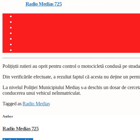
Written by
Radio Medias 725
on 1 octombrie 2025
Polițiștii rutieri au oprit pentru control o motocicletă condusă pe stra
Din verificările efectuate, a rezultat faptul că acesta nu deține un per
La nivelul Poliției Municipiului Mediaș s-a deschis un dosar de cercet
conducerea unui vehicul neînmatriculat.
Tagged as
Radio Mediaș
Author
Radio Medias 725