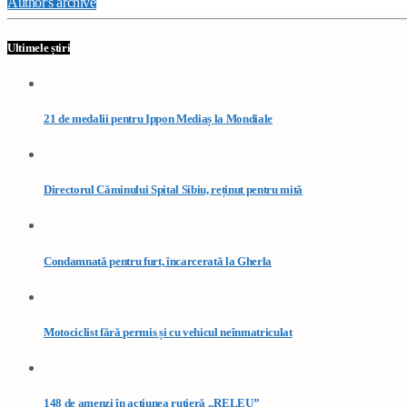
Author's archive
Ultimele știri
21 de medalii pentru Ippon Mediaș la Mondiale
Directorul Căminului Spital Sibiu, reținut pentru mită
Condamnată pentru furt, încarcerată la Gherla
Motociclist fără permis și cu vehicul neînmatriculat
148 de amenzi în acțiunea rutieră „RELEU”