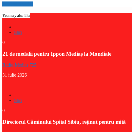
Info and episodes
You may also like
Stiri
0
21 de medalii pentru Ippon Mediaș la Mondiale
Radio Medias 725
31 iulie 2026
Stiri
0
Directorul Căminului Spital Sibiu, reținut pentru mită