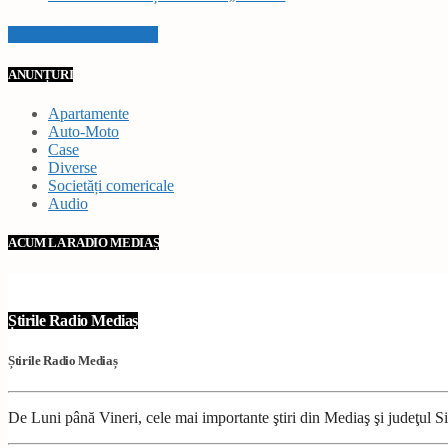
VEZI TOATE STIRILE
ANUNȚURI
Apartamente
Auto-Moto
Case
Diverse
Societăți comericale
Audio
ACUM LA RADIO MEDIAȘ
Știrile Radio Mediaș
Știrile Radio Mediaș
De Luni până Vineri, cele mai importante ştiri din Mediaş şi judeţul Sibi