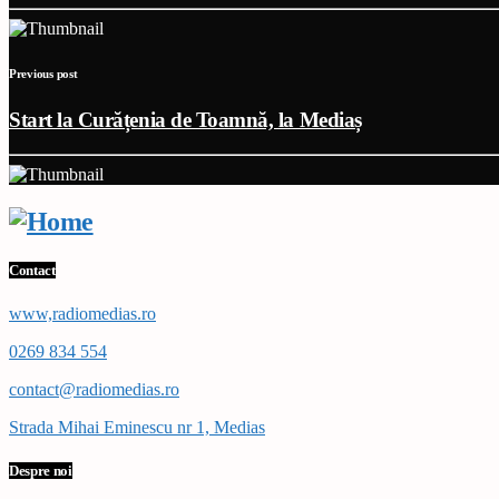
Previous post
Start la Curățenia de Toamnă, la Mediaș
Contact
www,radiomedias.ro
0269 834 554
contact@radiomedias.ro
Strada Mihai Eminescu nr 1, Medias
Despre noi