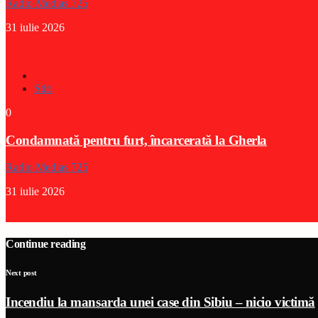
Radio Medias 725
31 iulie 2026
Stiri
0
Condamnată pentru furt, încarcerată la Gherla
Radio Medias 725
31 iulie 2026
Continue reading
Next post
Incendiu la mansarda unei case din Sibiu – nicio victimă