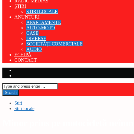
RADIO MEDIAȘ
ȘTIRI
STIRI LOCALE
ANUNȚURI
APARTAMENTE
AUTO-MOTO
CASE
DIVERSE
SOCIETĂȚI COMERCIALE
AUDIO
ECHIPĂ
CONTACT
Stiri
Stiri locale
Minor prins pe motocicletă neînm