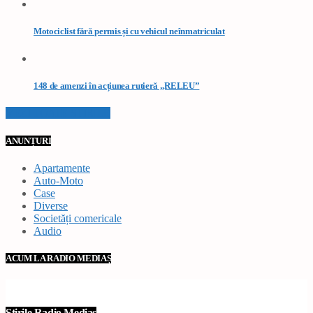
Motociclist fără permis și cu vehicul neînmatriculat
148 de amenzi în acțiunea rutieră „RELEU”
VEZI TOATE STIRILE
ANUNȚURI
Apartamente
Auto-Moto
Case
Diverse
Societăți comericale
Audio
ACUM LA RADIO MEDIAȘ
Știrile Radio Mediaș