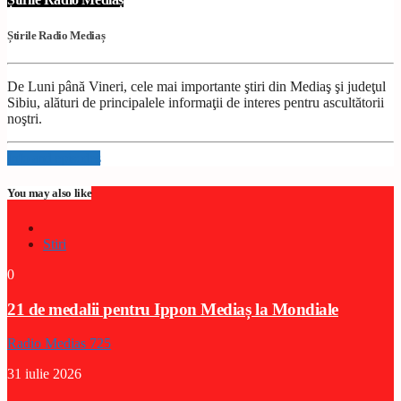
Știrile Radio Mediaș
De Luni până Vineri, cele mai importante ştiri din Mediaş şi judeţul
Sibiu, alături de principalele informaţii de interes pentru ascultătorii
noştri.
Info and episodes
You may also like
Stiri
0
21 de medalii pentru Ippon Mediaș la Mondiale
Radio Medias 725
31 iulie 2026