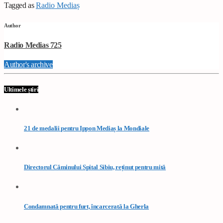
Tagged as
Radio Mediaș
Author
Radio Medias 725
Author's archive
Ultimele știri
21 de medalii pentru Ippon Mediaș la Mondiale
Directorul Căminului Spital Sibiu, reținut pentru mită
Condamnată pentru furt, încarcerată la Gherla