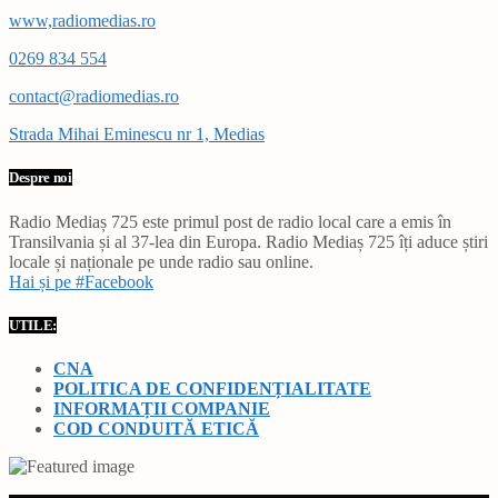
www,radiomedias.ro
0269 834 554
contact@radiomedias.ro
Strada Mihai Eminescu nr 1, Medias
Despre noi
Radio Mediaș 725 este primul post de radio local care a emis în
Transilvania și al 37-lea din Europa. Radio Mediaș 725 îți aduce știri
locale și naționale pe unde radio sau online.
Hai și pe #Facebook
UTILE:
CNA
POLITICA DE CONFIDENȚIALITATE
INFORMAȚII COMPANIE
COD CONDUITĂ ETICĂ