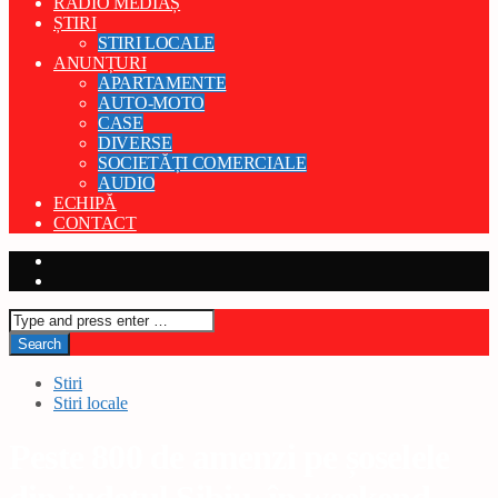
RADIO MEDIAȘ
ȘTIRI
STIRI LOCALE
ANUNȚURI
APARTAMENTE
AUTO-MOTO
CASE
DIVERSE
SOCIETĂȚI COMERCIALE
AUDIO
ECHIPĂ
CONTACT
Stiri
Stiri locale
Peste 800 de amenzi pe șoselele