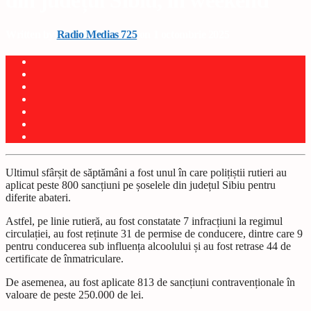
din județul Sibiu, în weekend
Written by
Radio Medias 725
on 1 octombrie 2025
Ultimul sfârșit de săptămâni a fost unul în care polițiștii rutieri au
aplicat peste 800 sancțiuni pe șoselele din județul Sibiu pentru
diferite abateri.
Astfel, pe linie rutieră, au fost constatate 7 infracțiuni la regimul
circulației, au fost reținute 31 de permise de conducere, dintre care 9
pentru conducerea sub influența alcoolului și au fost retrase 44 de
certificate de înmatriculare.
De asemenea, au fost aplicate 813 de sancțiuni contravenționale în
valoare de peste 250.000 de lei.