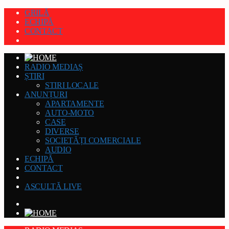
GRILĂ
ECHIPĂ
CONTACT
RADIO MEDIAȘ
ȘTIRI
STIRI LOCALE
ANUNȚURI
APARTAMENTE
AUTO-MOTO
CASE
DIVERSE
SOCIETĂȚI COMERCIALE
AUDIO
ECHIPĂ
CONTACT
ASCULTĂ LIVE