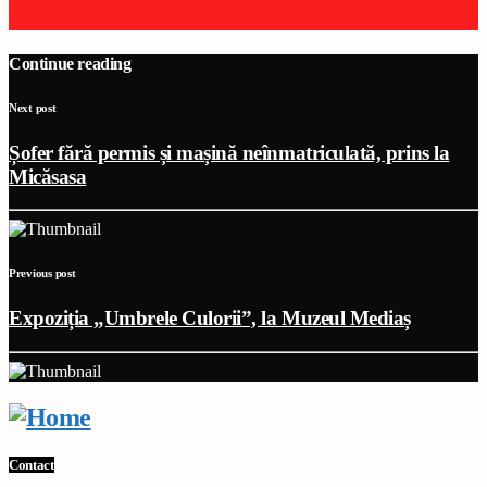
Continue reading
Next post
Șofer fără permis și mașină neînmatriculată, prins la
Micăsasa
Previous post
Expoziția „Umbrele Culorii”, la Muzeul Mediaș
Contact