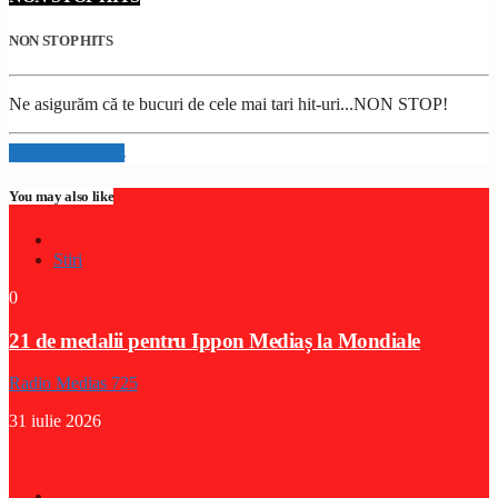
NON STOP HITS
Ne asigurăm că te bucuri de cele mai tari hit-uri...NON STOP!
Info and episodes
You may also like
Stiri
0
21 de medalii pentru Ippon Mediaș la Mondiale
Radio Medias 725
31 iulie 2026