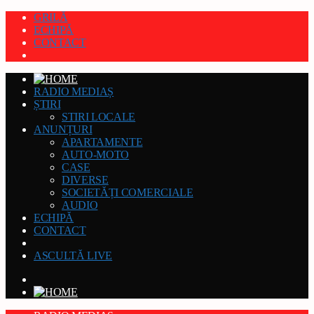
GRILĂ
ECHIPĂ
CONTACT
RADIO MEDIAȘ
ȘTIRI
STIRI LOCALE
ANUNȚURI
APARTAMENTE
AUTO-MOTO
CASE
DIVERSE
SOCIETĂȚI COMERCIALE
AUDIO
ECHIPĂ
CONTACT
ASCULTĂ LIVE