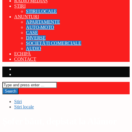
RADIO MEDIAȘ
ȘTIRI
STIRI LOCALE
ANUNȚURI
APARTAMENTE
AUTO-MOTO
CASE
DIVERSE
SOCIETĂȚI COMERCIALE
AUDIO
ECHIPĂ
CONTACT
Stiri
Stiri locale
Șofer băut, depistat la Alămor