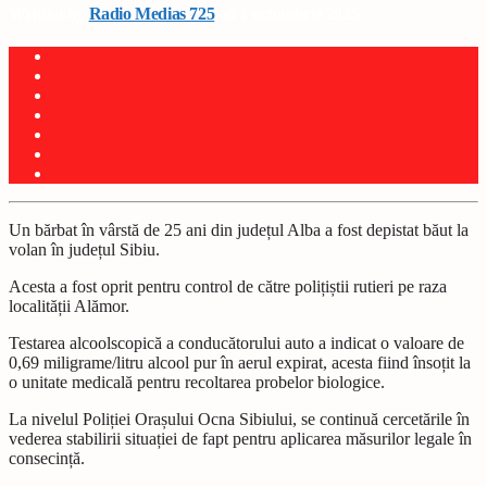
Written by
Radio Medias 725
on 1 octombrie 2025
Un bărbat în vârstă de 25 ani din județul Alba a fost depistat băut la
volan în județul Sibiu.
Acesta a fost oprit pentru control de către polițiștii rutieri pe raza
localității Alămor.
Testarea alcoolscopică a conducătorului auto a indicat o valoare de
0,69 miligrame/litru alcool pur în aerul expirat, acesta fiind însoțit la
o unitate medicală pentru recoltarea probelor biologice.
La nivelul Poliției Orașului Ocna Sibiului, se continuă cercetările în
vederea stabilirii situației de fapt pentru aplicarea măsurilor legale în
consecință.