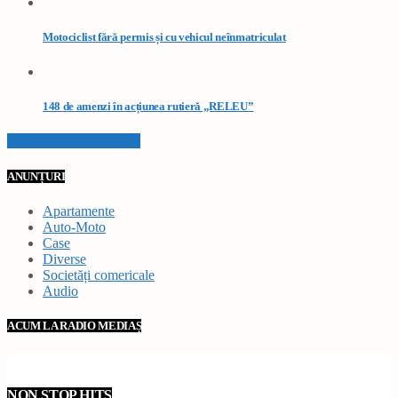
Motociclist fără permis și cu vehicul neînmatriculat
148 de amenzi în acțiunea rutieră „RELEU”
VEZI TOATE STIRILE
ANUNȚURI
Apartamente
Auto-Moto
Case
Diverse
Societăți comericale
Audio
ACUM LA RADIO MEDIAȘ
NON STOP HITS