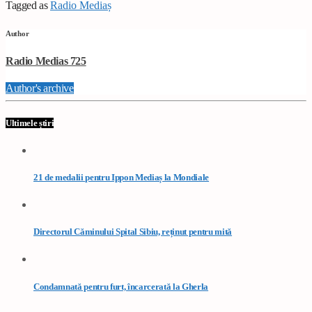
Tagged as
Radio Mediaș
Author
Radio Medias 725
Author's archive
Ultimele știri
21 de medalii pentru Ippon Mediaș la Mondiale
Directorul Căminului Spital Sibiu, reținut pentru mită
Condamnată pentru furt, încarcerată la Gherla