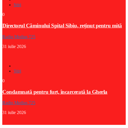
Stiri
0
Directorul Căminului Spital Sibiu, reținut pentru mită
Radio Medias 725
31 iulie 2026
Stiri
0
Condamnată pentru furt, încarcerată la Gherla
Radio Medias 725
31 iulie 2026