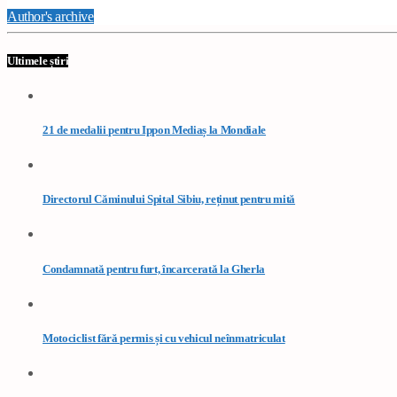
Author's archive
Ultimele știri
21 de medalii pentru Ippon Mediaș la Mondiale
Directorul Căminului Spital Sibiu, reținut pentru mită
Condamnată pentru furt, încarcerată la Gherla
Motociclist fără permis și cu vehicul neînmatriculat