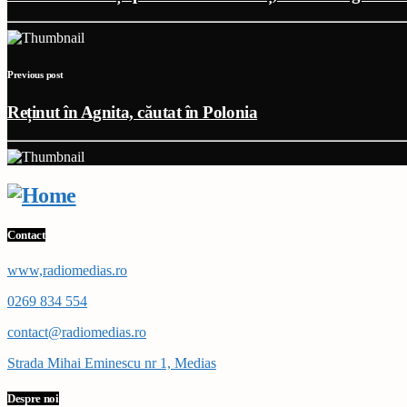
Previous post
Reținut în Agnita, căutat în Polonia
Contact
www,radiomedias.ro
0269 834 554
contact@radiomedias.ro
Strada Mihai Eminescu nr 1, Medias
Despre noi