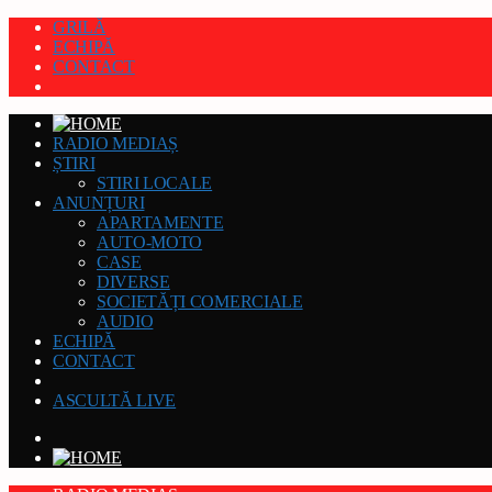
GRILĂ
ECHIPĂ
CONTACT
RADIO MEDIAȘ
ȘTIRI
STIRI LOCALE
ANUNȚURI
APARTAMENTE
AUTO-MOTO
CASE
DIVERSE
SOCIETĂȚI COMERCIALE
AUDIO
ECHIPĂ
CONTACT
ASCULTĂ LIVE