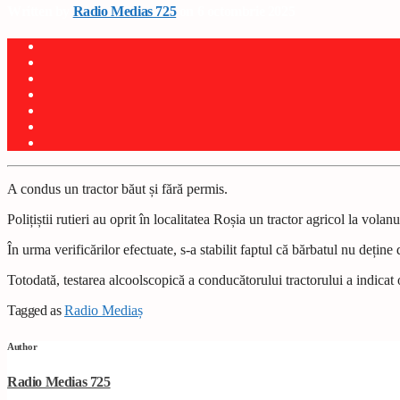
Written by
Radio Medias 725
on 6 octombrie 2025
A condus un tractor băut și fără permis.
Polițiștii rutieri au oprit în localitatea Roșia un tractor agricol la volan
În urma verificărilor efectuate, s-a stabilit faptul că bărbatul nu deți
Totodată, testarea alcoolscopică a conducătorului tractorului a indicat o
Tagged as
Radio Mediaș
Author
Radio Medias 725