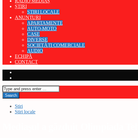
RADIO MEDIAȘ
ȘTIRI
STIRI LOCALE
ANUNȚURI
APARTAMENTE
AUTO-MOTO
CASE
DIVERSE
SOCIETĂȚI COMERCIALE
AUDIO
ECHIPĂ
CONTACT
Stiri
Stiri locale
Mediașul a găzduit Olimpiada Te