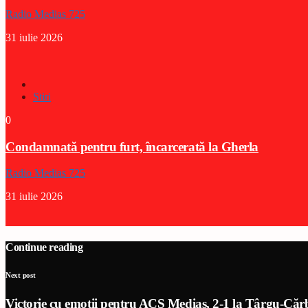
Radio Medias 725
31 iulie 2026
Stiri
0
Condamnată pentru furt, încarcerată la Gherla
Radio Medias 725
31 iulie 2026
Continue reading
Next post
Victorie cu emoții pentru ACS Mediaș, 2-1 la Târgu-Căr