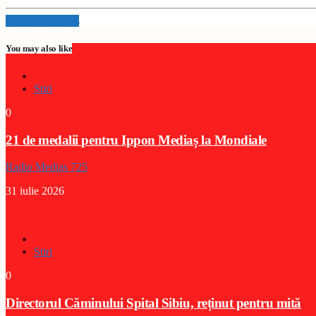
Info and episodes
You may also like
Stiri
0
21 de medalii pentru Ippon Mediaș la Mondiale
Radio Medias 725
31 iulie 2026
Stiri
0
Directorul Căminului Spital Sibiu, reținut pentru mită