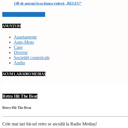
148 de amenzi în acțiunea rutieră „RELEU”
VEZI TOATE STIRILE
ANUNȚURI
Apartamente
Auto-Moto
Case
Diverse
Societăți comericale
Audio
ACUM LA RADIO MEDIAȘ
Retro Hit The Beat
Retro Hit The Beat
Cele mai tari hit-uri retro se ascultă la Radio Mediaș!