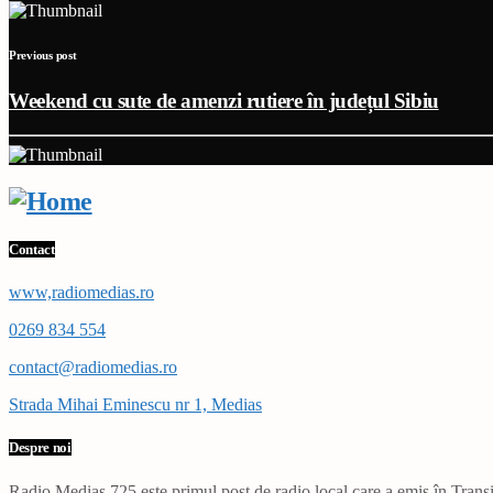
Previous post
Weekend cu sute de amenzi rutiere în județul Sibiu
Contact
www,radiomedias.ro
0269 834 554
contact@radiomedias.ro
Strada Mihai Eminescu nr 1, Medias
Despre noi
Radio Mediaș 725 este primul post de radio local care a emis în Transil