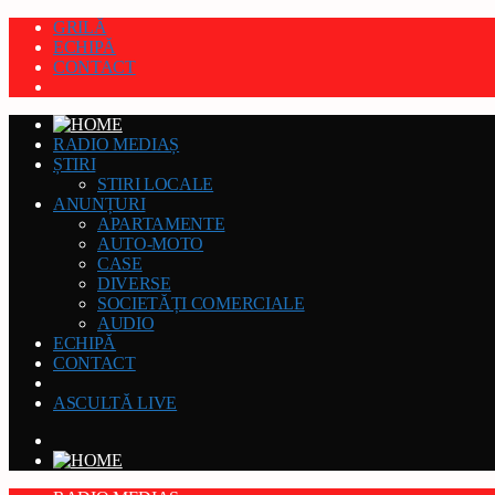
GRILĂ
ECHIPĂ
CONTACT
RADIO MEDIAȘ
ȘTIRI
STIRI LOCALE
ANUNȚURI
APARTAMENTE
AUTO-MOTO
CASE
DIVERSE
SOCIETĂȚI COMERCIALE
AUDIO
ECHIPĂ
CONTACT
ASCULTĂ LIVE