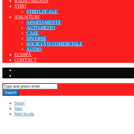
RADIO MEDIAȘ
ȘTIRI
STIRI LOCALE
ANUNȚURI
APARTAMENTE
AUTO-MOTO
CASE
DIVERSE
SOCIETĂȚI COMERCIALE
AUDIO
ECHIPĂ
CONTACT
Sport
Stiri
Stiri locale
21 de sportivi de la Clubul Ippon