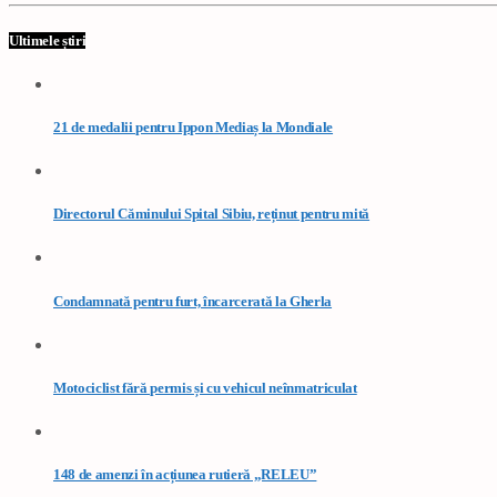
Ultimele știri
21 de medalii pentru Ippon Mediaș la Mondiale
Directorul Căminului Spital Sibiu, reținut pentru mită
Condamnată pentru furt, încarcerată la Gherla
Motociclist fără permis și cu vehicul neînmatriculat
148 de amenzi în acțiunea rutieră „RELEU”