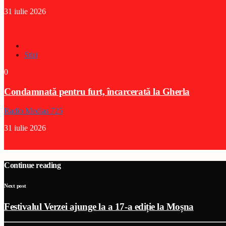
31 iulie 2026
Stiri
0
Condamnată pentru furt, încarcerată la Gherla
Radio Medias 725
31 iulie 2026
Continue reading
Next post
Festivalul Verzei ajunge la a 17-a ediție la Moșna