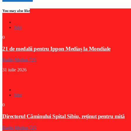
You may also like
Stiri
0
21 de medalii pentru Ippon Mediaș la Mondiale
Radio Medias 725
31 iulie 2026
Stiri
0
Directorul Căminului Spital Sibiu, reținut pentru mită
Radio Medias 725