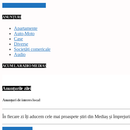
VEZI TOATE STIRILE
ANUNȚURI
Apartamente
Auto-Moto
Case
Diverse
Societăți comericale
Audio
ACUM LA RADIO MEDIAȘ
Anunțurile zilei
Anunțuri de interes local
În fiecare zi îți aducem cele mai proaspete știri din Mediaș și împrejur
Info and episodes