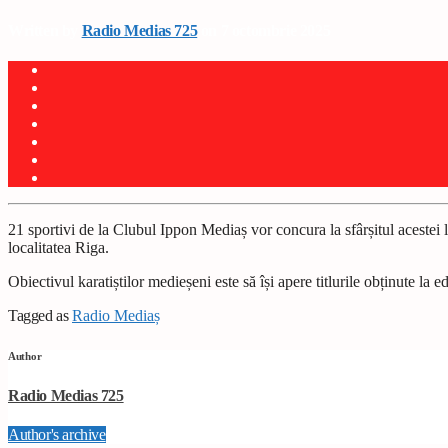
Written by
Radio Medias 725
on 7 octombrie 2025
21 sportivi de la Clubul Ippon Mediaș vor concura la sfârșitul aceste
localitatea Riga.
Obiectivul karatiștilor medieșeni este să își apere titlurile obținute la 
Tagged as
Radio Mediaș
Author
Radio Medias 725
Author's archive