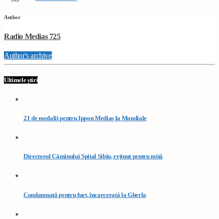
Author
Radio Medias 725
Author's archive
Ultimele știri
21 de medalii pentru Ippon Mediaș la Mondiale
Directorul Căminului Spital Sibiu, reținut pentru mită
Condamnată pentru furt, încarcerată la Gherla