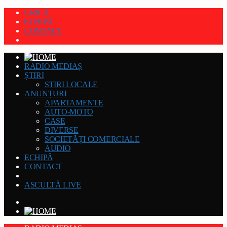
GRILĂ
ECHIPĂ
CONTACT
RADIO MEDIAȘ
ȘTIRI
STIRI LOCALE
ANUNȚURI
APARTAMENTE
AUTO-MOTO
CASE
DIVERSE
SOCIETĂȚI COMERCIALE
AUDIO
ECHIPĂ
CONTACT
ASCULTĂ LIVE