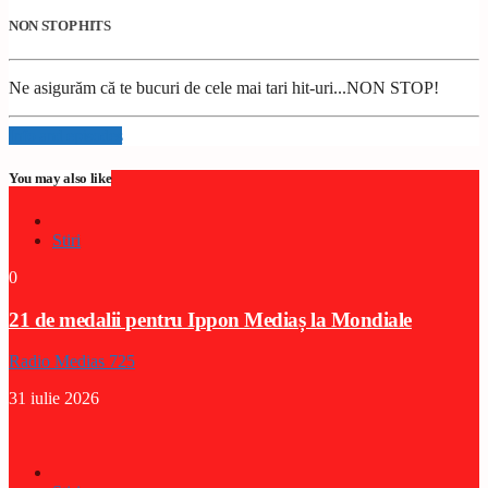
NON STOP HITS
Ne asigurăm că te bucuri de cele mai tari hit-uri...NON STOP!
Info and episodes
You may also like
Stiri
0
21 de medalii pentru Ippon Mediaș la Mondiale
Radio Medias 725
31 iulie 2026