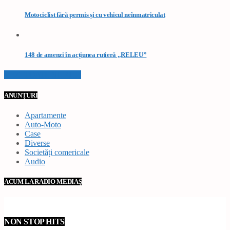
Motociclist fără permis și cu vehicul neînmatriculat
148 de amenzi în acțiunea rutieră „RELEU”
VEZI TOATE STIRILE
ANUNȚURI
Apartamente
Auto-Moto
Case
Diverse
Societăți comericale
Audio
ACUM LA RADIO MEDIAȘ
NON STOP HITS