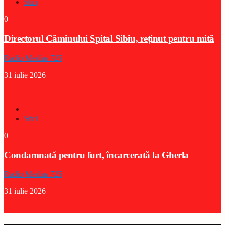
Stiri
0
Directorul Căminului Spital Sibiu, reținut pentru mită
Radio Medias 725
31 iulie 2026
Stiri
0
Condamnată pentru furt, încarcerată la Gherla
Radio Medias 725
31 iulie 2026