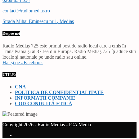
0269 834 554
contact@radiomedias.ro
Strada Mihai Eminescu nr 1, Medias
Despre noi
Radio Mediaș 725 este primul post de radio local care a emis în
Transilvania și al 37-lea din Europa. Radio Mediaș 725 îți aduce știri
locale și naționale pe unde radio sau online.
Hai și pe #Facebook
UTILE:
CNA
POLITICA DE CONFIDENȚIALITATE
INFORMAȚII COMPANIE
COD CONDUITĂ ETICĂ
Copyright 2026 - Radio Mediaș - ICA Media