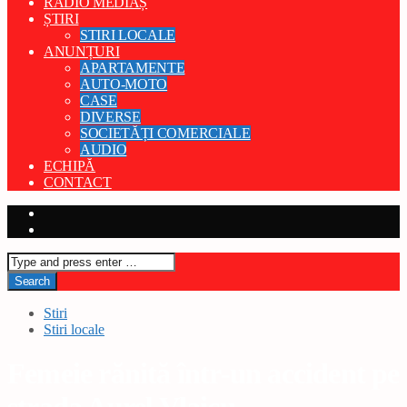
RADIO MEDIAȘ
ȘTIRI
STIRI LOCALE
ANUNȚURI
APARTAMENTE
AUTO-MOTO
CASE
DIVERSE
SOCIETĂȚI COMERCIALE
AUDIO
ECHIPĂ
CONTACT
Stiri
Stiri locale
Femeie rănită într-un accident pe