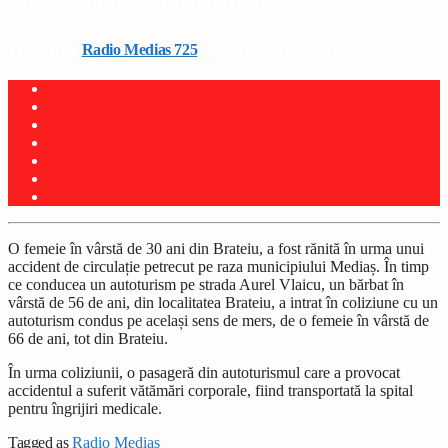
strada Aurel Vlaicu
Written by
Radio Medias 725
on 7 octombrie 2025
O femeie în vârstă de 30 ani din Brateiu, a fost rănită în urma unui
accident de circulație petrecut pe raza municipiului Mediaș. În timp
ce conducea un autoturism pe strada Aurel Vlaicu, un bărbat în
vârstă de 56 de ani, din localitatea Brateiu, a intrat în coliziune cu un
autoturism condus pe același sens de mers, de o femeie în vârstă de
66 de ani, tot din Brateiu.
În urma coliziunii, o pasageră din autoturismul care a provocat
accidentul a suferit vătămări corporale, fiind transportată la spital
pentru îngrijiri medicale.
Tagged as
Radio Mediaș