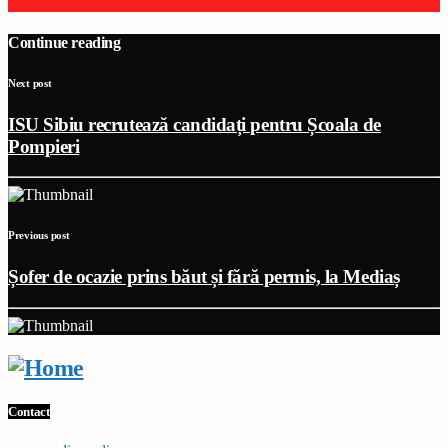
Continue reading
Next post
ISU Sibiu recrutează candidați pentru Școala de
Pompieri
Previous post
Șofer de ocazie prins băut și fără permis, la Mediaș
Contact