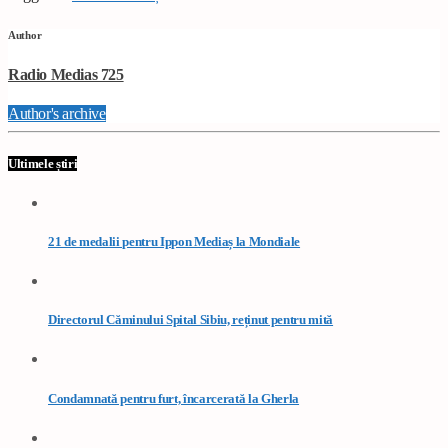
Author
Radio Medias 725
Author's archive
Ultimele știri
21 de medalii pentru Ippon Mediaș la Mondiale
Directorul Căminului Spital Sibiu, reținut pentru mită
Condamnată pentru furt, încarcerată la Gherla