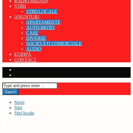
RADIO MEDIAȘ
ȘTIRI
STIRI LOCALE
ANUNȚURI
APARTAMENTE
AUTO-MOTO
CASE
DIVERSE
SOCIETĂȚI COMERCIALE
AUDIO
ECHIPĂ
CONTACT
Sport
Stiri
Stiri locale
Medieșenii Florin și Andreea