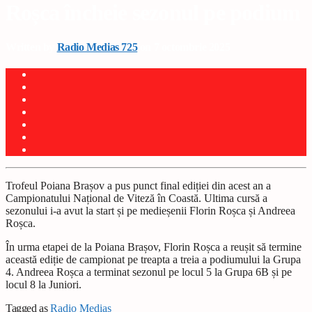
Roșca încheie sezonul pe podium
Written by
Radio Medias 725
on 7 octombrie 2025
Trofeul Poiana Brașov a pus punct final ediției din acest an a
Campionatului Național de Viteză în Coastă. Ultima cursă a
sezonului i-a avut la start și pe medieșenii Florin Roșca și Andreea
Roșca.
În urma etapei de la Poiana Brașov, Florin Roșca a reușit să termine
această ediție de campionat pe treapta a treia a podiumului la Grupa
4. Andreea Roșca a terminat sezonul pe locul 5 la Grupa 6B și pe
locul 8 la Juniori.
Tagged as
Radio Mediaș