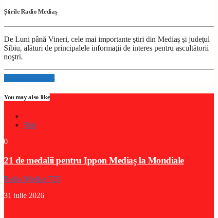
Știrile Radio Mediaș
De Luni până Vineri, cele mai importante ştiri din Mediaş şi judeţul
Sibiu, alături de principalele informaţii de interes pentru ascultătorii
noştri.
Info and episodes
You may also like
Stiri
0
21 de medalii pentru Ippon Mediaș la Mondiale
Radio Medias 725
31 iulie 2026