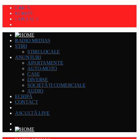
GRILĂ
ECHIPĂ
CONTACT
RADIO MEDIAȘ
ȘTIRI
STIRI LOCALE
ANUNȚURI
APARTAMENTE
AUTO-MOTO
CASE
DIVERSE
SOCIETĂȚI COMERCIALE
AUDIO
ECHIPĂ
CONTACT
ASCULTĂ LIVE