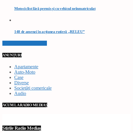
Motociclist fără permis și cu vehicul neînmatriculat
148 de amenzi în acțiunea rutieră „RELEU”
VEZI TOATE STIRILE
ANUNȚURI
Apartamente
Auto-Moto
Case
Diverse
Societăți comericale
Audio
ACUM LA RADIO MEDIAȘ
Știrile Radio Mediaș