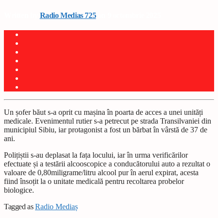
Written by
Radio Medias 725
on 9 octombrie 2025
Un șofer băut s-a oprit cu mașina în poarta de acces a unei unități
medicale. Evenimentul rutier s-a petrecut pe strada Transilvaniei din
municipiul Sibiu, iar protagonist a fost un bărbat în vârstă de 37 de
ani.
Polițiștii s-au deplasat la fața locului, iar în urma verificărilor
efectuate și a testării alcooscopice a conducătorului auto a rezultat o
valoare de 0,80miligrame/litru alcool pur în aerul expirat, acesta
fiind însoțit la o unitate medicală pentru recoltarea probelor
biologice.
Tagged as
Radio Mediaș