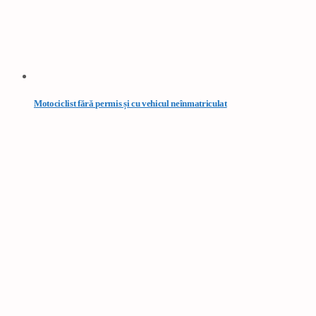
Motociclist fără permis și cu vehicul neînmatriculat
148 de amenzi în acțiunea rutieră „RELEU”
VEZI TOATE STIRILE
ANUNȚURI