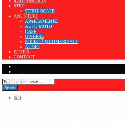
RADIO MEDIAȘ
ȘTIRI
STIRI LOCALE
ANUNȚURI
APARTAMENTE
AUTO-MOTO
CASE
DIVERSE
SOCIETĂȚI COMERCIALE
AUDIO
ECHIPĂ
CONTACT
Stiri
Șofer băut se oprește cu mașina
în poarta unei unități medicale