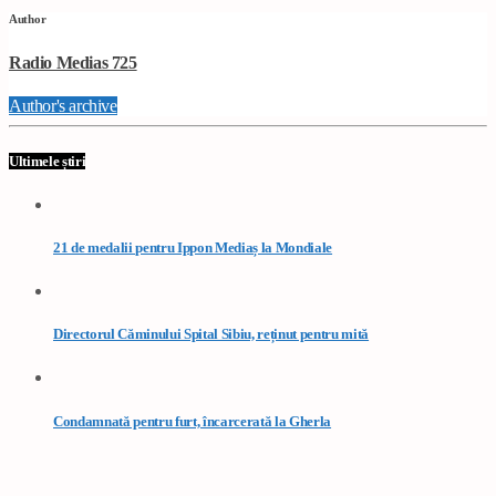
Author
Radio Medias 725
Author's archive
Ultimele știri
21 de medalii pentru Ippon Mediaș la Mondiale
Directorul Căminului Spital Sibiu, reținut pentru mită
Condamnată pentru furt, încarcerată la Gherla