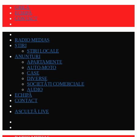
GRILĂ
ECHIPĂ
CONTACT
RADIO MEDIAȘ
ȘTIRI
STIRI LOCALE
ANUNȚURI
APARTAMENTE
AUTO-MOTO
CASE
DIVERSE
SOCIETĂȚI COMERCIALE
AUDIO
ECHIPĂ
CONTACT
ASCULTĂ LIVE